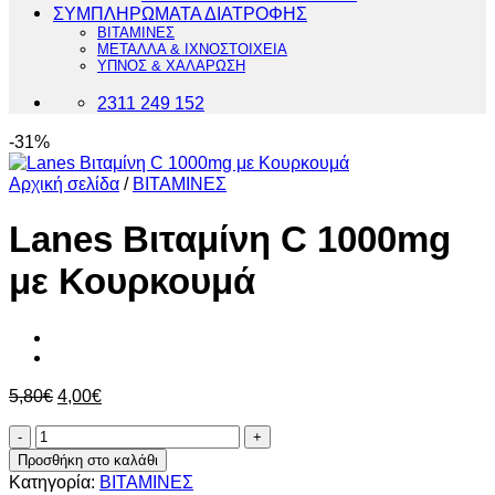
ΣΥΜΠΛΗΡΩΜΑΤΑ ΔΙΑΤΡΟΦΗΣ
ΒΙΤΑΜΙΝΕΣ
ΜΕΤΑΛΛΑ & ΙΧΝΟΣΤΟΙΧΕΙΑ
ΥΠΝΟΣ & ΧΑΛΑΡΩΣΗ
2311 249 152
-31%
Αρχική σελίδα
/
ΒΙΤΑΜΙΝΕΣ
Lanes Βιταμίνη C 1000mg
με Κουρκουμά
Original
Η
5,80
€
4,00
€
price
τρέχουσα
Lanes
was:
τιμή
Βιταμίνη
5,80€.
είναι:
Προσθήκη στο καλάθι
C
4,00€.
Κατηγορία:
ΒΙΤΑΜΙΝΕΣ