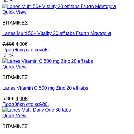
was:
τιμή
-47%
8,50€.
είναι:
4,00€.
Quick View
ΒΙΤΑΜΙΝΕΣ
Lanes Multi 50+ Vitality 20 eff tabs Γεύση Μανταρίνι
Original
Η
7,50
€
4,00
€
price
τρέχουσα
Προσθήκη στο καλάθι
was:
τιμή
-31%
7,50€.
είναι:
4,00€.
Quick View
ΒΙΤΑΜΙΝΕΣ
Lanes Vitamin C 500 mg Zinc 20 eff tabs
Original
Η
5,80
€
4,00
€
price
τρέχουσα
Προσθήκη στο καλάθι
was:
τιμή
5,80€.
είναι:
Quick View
4,00€.
ΒΙΤΑΜΙΝΕΣ