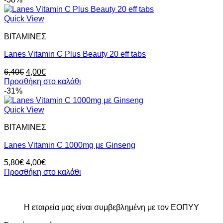
7,50€.
είναι:
4,00€.
Quick View
ΒΙΤΑΜΙΝΕΣ
Lanes Vitamin C Plus Beauty 20 eff tabs
Original
Η
6,40
€
4,00
€
price
τρέχουσα
Προσθήκη στο καλάθι
was:
τιμή
-31%
6,40€.
είναι:
4,00€.
Quick View
ΒΙΤΑΜΙΝΕΣ
Lanes Vitamin C 1000mg με Ginseng
Original
Η
5,80
€
4,00
€
price
τρέχουσα
Προσθήκη στο καλάθι
was:
τιμή
5,80€.
είναι:
4,00€.
Η εταιρεία μας είναι συμβεβλημένη με τον ΕΟΠΥΥ