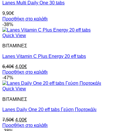
Lanes Multi Daily One 30 tabs
9,90
€
Προσθήκη στο καλάθι
-38%
Quick View
ΒΙΤΑΜΙΝΕΣ
Lanes Vitamin C Plus Energy 20 eff tabs
Original
Η
6,40
€
4,00
€
price
τρέχουσα
Προσθήκη στο καλάθι
was:
τιμή
-47%
6,40€.
είναι:
4,00€.
Quick View
ΒΙΤΑΜΙΝΕΣ
Lanes Daily One 20 eff tabs Γεύση Πορτοκάλι
Original
Η
7,50
€
4,00
€
price
τρέχουσα
Προσθήκη στο καλάθι
was:
τιμή
-38%