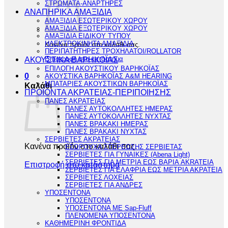
ΣΤΡΩΜΑΤΑ-ΑΝΑΡΤΗΡΕΣ
ΑΝΑΠΗΡΙΚΑ ΑΜΑΞΙΔΙΑ
ΑΜΑΞΙΔΙΑ ΕΣΩΤΕΡΙΚΟΥ ΧΩΡΟΥ
ΑΜΑΞΙΔΙΑ ΕΞΩΤΕΡΙΚΟΥ ΧΩΡΟΥ
ΑΜΑΞΙΔΙΑ ΕΙΔΙΚΟΥ ΤΥΠΟΥ
ΗΛΕΚΤΡΟΚΙΝΗΤΑ ΑΜΑΞΙΔΙΑ
Κανένα προϊόν στο καλάθι σας.
ΠΕΡΙΠΑΤΗΤΗΡΕΣ ΤΡΟΧΗΛΑΤΟΙ/ROLLATOR
Επιστροφή στο κατάστημα
ΑΚΟΥΣΤΙΚΑ ΒΑΡΗΚΟΪΑΣ
ΕΠΙΛΟΓΗ ΑΚΟΥΣΤΙΚΟΥ ΒΑΡΗΚΟΪΑΣ
0
ΑΚΟΥΣΤΙΚΑ ΒΑΡΗΚΟΪΑΣ A&M HEARING
ΜΠΑΤΑΡΙΕΣ ΑΚΟΥΣΤΙΚΩΝ ΒΑΡΗΚΟΪΑΣ
Καλάθι
ΠΡΟΪΟΝΤΑ ΑΚΡΑΤΕΙΑΣ-ΠΕΡΙΠΟΙΗΣΗΣ
ΠΑΝΕΣ ΑΚΡΑΤΕΙΑΣ
ΠΑΝΕΣ ΑΥΤΟΚΟΛΛΗΤΕΣ ΗΜΕΡΑΣ
ΠΑΝΕΣ ΑΥΤΟΚΟΛΛΗΤΕΣ ΝΥΧΤΑΣ
ΠΑΝΕΣ ΒΡΑΚΑΚΙ ΗΜΕΡΑΣ
ΠΑΝΕΣ ΒΡΑΚΑΚΙ ΝΥΧΤΑΣ
ΣΕΡΒΙΕΤΕΣ ΑΚΡΑΤΕΙΑΣ
Κανένα προϊόν στο καλάθι σας.
ΕΣΩΡΟΥΧΑ ΣΤΕΡΕΩΣΗΣ ΣΕΡΒΙΕΤΑΣ
ΣΕΡΒΙΕΤΕΣ ΓΙΑ ΓΥΝΑΙΚΕΣ (Abena Light)
ΣΕΡΒΙΕΤΕΣ ΓΙΑ ΜΕΤΡΙΑ ΕΩΣ ΒΑΡΙΑ AKRATEIA
Επιστροφή στο κατάστημα
ΣΕΡΒΙΕΤΕΣ ΓΙΑ ΕΛΑΦΡΙΑ ΕΩΣ ΜΕΤΡΙΑ ΑΚΡΑΤΕΙΑ
ΣΕΡΒΙΕΤΕΣ ΛΟΧΕΙΑΣ
ΣΕΡΒΙΕΤΕΣ ΓΙΑ ΑΝΔΡΕΣ
ΥΠΟΣΕΝΤΟΝΑ
ΥΠΟΣΕΝΤΟΝΑ
ΥΠΟΣΕΝΤΟΝΑ ΜΕ Sap-Fluff
ΠΛΕΝΟΜΕΝΑ ΥΠΟΣΕΝΤΟΝΑ
ΚΑΘΗΜΕΡΙΝΗ ΦΡΟΝΤΙΔΑ