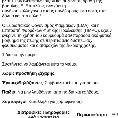
βλαπτικών ελευθέρων ριζών και αυξάνει τη δράση της
βιταμίνης Ε. Επιπλέον, ενισχύει τη
σύνθεση κολλαγόνου στους συνδέσμους, στα οστά, στα
δόντια και στα ούλα.*
Ο Ευρωπαϊκός Οργανισμός Φαρμάκων (EMA), και η
Επιτροπή Φαρμάκων Φυτικής Προέλευσης (HMPC), έχουν
εγκρίνει τη χρήση του κουρκουμά σαν παραδοσιακό φυτικό
βοήθημα της πέψης σε περιπτώσεις δυσπεψίας,
φουσκώματος και διαταραχών της έκκρισης χολής.
1 δισκίο την ημέρα
Συστήνεται να λαμβάνεται μετά το γεύμα.
Χωρίς προσθήκη ζάχαρης.
Έγκυες/Θηλάζουσες
: Συμβουλευτείτε το γιατρό σας.
Παιδιά
: Να μην λαμβάνεται από παιδιά και εφήβους.
Χορτοφάγοι
: Κατάλληλο για χορτοφάγους.
Διατροφικές Πληροφορίες
Περιεκτικότητα
% Σ
Ανά 1 ταμπλέτα