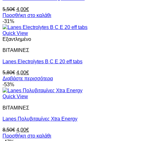
Original
Η
5,50
€
4,00
€
price
τρέχουσα
Προσθήκη στο καλάθι
was:
τιμή
-31%
5,50€.
είναι:
4,00€.
Quick View
Εξαντλημένο
ΒΙΤΑΜΙΝΕΣ
Lanes Electrolytes B C E 20 eff tabs
Original
Η
5,80
€
4,00
€
price
τρέχουσα
Διαβάστε περισσότερα
was:
τιμή
-53%
5,80€.
είναι:
4,00€.
Quick View
ΒΙΤΑΜΙΝΕΣ
Lanes Πολυβιταμίνες Xtra Energy
Original
Η
8,50
€
4,00
€
price
τρέχουσα
Προσθήκη στο καλάθι