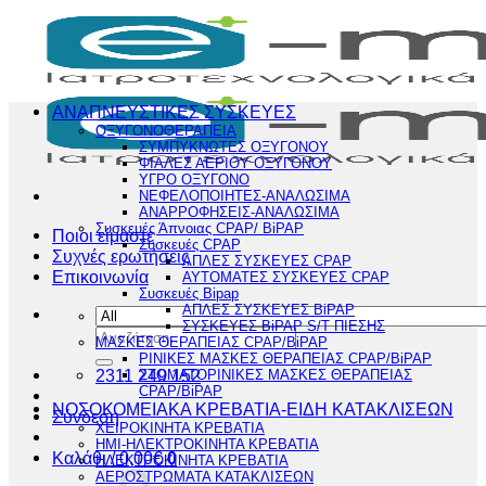
Μετάβαση
στο
περιεχόμενο
ΑΝΑΠΝΕΥΣΤΙΚΕΣ ΣΥΣΚΕΥΕΣ
ΟΞΥΓΟΝΟΘΕΡΑΠΕΙΑ
ΣΥΜΠΥΚΝΩΤΕΣ ΟΞΥΓΟΝΟΥ
ΦΙΑΛΕΣ ΑΕΡΙΟΥ ΟΞΥΓΟΝΟΥ
ΥΓΡΟ ΟΞΥΓΟΝΟ
ΝΕΦΕΛΟΠΟΙΗΤΕΣ-ΑΝΑΛΩΣΙΜΑ
ΑΝΑΡΡΟΦΗΣΕΙΣ-ΑΝΑΛΩΣΙΜΑ
Συσκευές Άπνοιας CPAP/ BiPAP
Ποιοι είμαστε
Συσκευές CPAP
Συχνές ερωτήσεις
ΑΠΛΕΣ ΣΥΣΚΕΥΕΣ CPAP
Επικοινωνία
ΑΥΤΟΜΑΤΕΣ ΣΥΣΚΕΥΕΣ CPAP
Συσκευές Bipap
ΑΠΛΕΣ ΣΥΣΚΕΥΕΣ BiPAP
ΣΥΣΚΕΥΕΣ BiPAP S/T ΠΙΕΣΗΣ
Αναζήτηση
ΜΑΣΚΕΣ ΘΕΡΑΠΕΙΑΣ CPAP/BiPAP
για:
ΡΙΝΙΚΕΣ ΜΑΣΚΕΣ ΘΕΡΑΠΕΙΑΣ CPAP/BiPAP
2311 249 152
ΣΤΟΜΑΤΟΡΙΝΙΚΕΣ ΜΑΣΚΕΣ ΘΕΡΑΠΕΙΑΣ
CPAP/BiPAP
ΝΟΣΟΚΟΜΕΙΑΚΑ ΚΡΕΒΑΤΙΑ-ΕΙΔΗ ΚΑΤΑΚΛΙΣΕΩΝ
Σύνδεση
ΧΕΙΡΟΚΙΝΗΤΑ ΚΡΕΒΑΤΙΑ
ΗΜΙ-ΗΛΕΚΤΡΟΚΙΝΗΤΑ ΚΡΕΒΑΤΙΑ
Καλάθι /
0,00
€
0
ΗΛΕΚΤΡΟΚΙΝΗΤΑ ΚΡΕΒΑΤΙΑ
ΑΕΡΟΣΤΡΩΜΑΤΑ ΚΑΤΑΚΛΙΣΕΩΝ