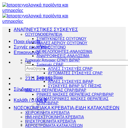
Μετάβαση
στο
περιεχόμενο
ΑΝΑΠΝΕΥΣΤΙΚΕΣ ΣΥΣΚΕΥΕΣ
ΟΞΥΓΟΝΟΘΕΡΑΠΕΙΑ
ΣΥΜΠΥΚΝΩΤΕΣ ΟΞΥΓΟΝΟΥ
Ποιοι είμαστε
ΦΙΑΛΕΣ ΑΕΡΙΟΥ ΟΞΥΓΟΝΟΥ
Συχνές ερωτήσεις
ΥΓΡΟ ΟΞΥΓΟΝΟ
ΝΕΦΕΛΟΠΟΙΗΤΕΣ-ΑΝΑΛΩΣΙΜΑ
Επικοινωνία
ΑΝΑΡΡΟΦΗΣΕΙΣ-ΑΝΑΛΩΣΙΜΑ
Συσκευές Άπνοιας CPAP/ BiPAP
Συσκευές CPAP
Αναζήτηση
ΑΠΛΕΣ ΣΥΣΚΕΥΕΣ CPAP
για:
ΑΥΤΟΜΑΤΕΣ ΣΥΣΚΕΥΕΣ CPAP
Συσκευές Bipap
2311 249 152
ΑΠΛΕΣ ΣΥΣΚΕΥΕΣ BiPAP
ΣΥΣΚΕΥΕΣ BiPAP S/T ΠΙΕΣΗΣ
Σύνδεση
ΜΑΣΚΕΣ ΘΕΡΑΠΕΙΑΣ CPAP/BiPAP
ΡΙΝΙΚΕΣ ΜΑΣΚΕΣ ΘΕΡΑΠΕΙΑΣ CPAP/BiPAP
ΣΤΟΜΑΤΟΡΙΝΙΚΕΣ ΜΑΣΚΕΣ ΘΕΡΑΠΕΙΑΣ
Καλάθι /
0,00
€
0
CPAP/BiPAP
ΝΟΣΟΚΟΜΕΙΑΚΑ ΚΡΕΒΑΤΙΑ-ΕΙΔΗ ΚΑΤΑΚΛΙΣΕΩΝ
ΧΕΙΡΟΚΙΝΗΤΑ ΚΡΕΒΑΤΙΑ
ΗΜΙ-ΗΛΕΚΤΡΟΚΙΝΗΤΑ ΚΡΕΒΑΤΙΑ
ΗΛΕΚΤΡΟΚΙΝΗΤΑ ΚΡΕΒΑΤΙΑ
ΑΕΡΟΣΤΡΩΜΑΤΑ ΚΑΤΑΚΛΙΣΕΩΝ