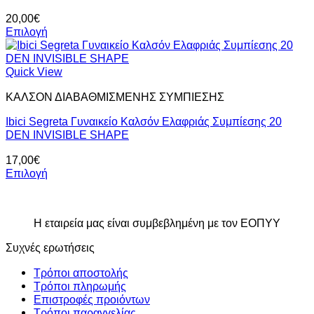
μπορούν
20,00
€
να
Επιλογή
επιλεγούν
Αυτό
στη
το
σελίδα
προϊόν
Quick View
του
έχει
προϊόντος
ΚΑΛΣΟΝ ΔΙΑΒΑΘΜΙΣΜΕΝΗΣ ΣΥΜΠΙΕΣΗΣ
πολλαπλές
παραλλαγές.
Ibici Segreta Γυναικείο Καλσόν Ελαφριάς Συμπίεσης 20
Οι
DEN INVISIBLE SHAPE
επιλογές
μπορούν
17,00
€
να
Επιλογή
επιλεγούν
Αυτό
στη
το
σελίδα
προϊόν
του
Η εταιρεία μας είναι συμβεβλημένη με τον ΕΟΠΥΥ
έχει
προϊόντος
πολλαπλές
Συχνές ερωτήσεις
παραλλαγές.
Οι
Τρόποι αποστολής
επιλογές
Τρόποι πληρωμής
μπορούν
Επιστροφές προιόντων
να
Τρόποι παραγγελίας