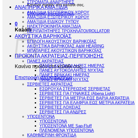
ΣΤΡΩΜΑΤΑ-ΑΝΑΡΤΗΡΕΣ
Κανένα προϊόν στο καλάθι σας.
ΑΝΑΠΗΡΙΚΑ ΑΜΑΞΙΔΙΑ
ΑΜΑΞΙΔΙΑ ΕΣΩΤΕΡΙΚΟΥ ΧΩΡΟΥ
Επιστροφή στο κατάστημα
ΑΜΑΞΙΔΙΑ ΕΞΩΤΕΡΙΚΟΥ ΧΩΡΟΥ
ΑΜΑΞΙΔΙΑ ΕΙΔΙΚΟΥ ΤΥΠΟΥ
0
ΗΛΕΚΤΡΟΚΙΝΗΤΑ ΑΜΑΞΙΔΙΑ
Καλάθι
ΠΕΡΙΠΑΤΗΤΗΡΕΣ ΤΡΟΧΗΛΑΤΟΙ/ROLLATOR
ΑΚΟΥΣΤΙΚΑ ΒΑΡΗΚΟΪΑΣ
ΕΠΙΛΟΓΗ ΑΚΟΥΣΤΙΚΟΥ ΒΑΡΗΚΟΪΑΣ
ΑΚΟΥΣΤΙΚΑ ΒΑΡΗΚΟΪΑΣ A&M HEARING
ΜΠΑΤΑΡΙΕΣ ΑΚΟΥΣΤΙΚΩΝ ΒΑΡΗΚΟΪΑΣ
ΠΡΟΪΟΝΤΑ ΑΚΡΑΤΕΙΑΣ-ΠΕΡΙΠΟΙΗΣΗΣ
ΠΑΝΕΣ ΑΚΡΑΤΕΙΑΣ
Κανένα προϊόν στο καλάθι σας.
ΠΑΝΕΣ ΑΥΤΟΚΟΛΛΗΤΕΣ ΗΜΕΡΑΣ
ΠΑΝΕΣ ΑΥΤΟΚΟΛΛΗΤΕΣ ΝΥΧΤΑΣ
ΠΑΝΕΣ ΒΡΑΚΑΚΙ ΗΜΕΡΑΣ
Επιστροφή στο κατάστημα
ΠΑΝΕΣ ΒΡΑΚΑΚΙ ΝΥΧΤΑΣ
ΣΕΡΒΙΕΤΕΣ ΑΚΡΑΤΕΙΑΣ
ΕΣΩΡΟΥΧΑ ΣΤΕΡΕΩΣΗΣ ΣΕΡΒΙΕΤΑΣ
ΣΕΡΒΙΕΤΕΣ ΓΙΑ ΓΥΝΑΙΚΕΣ (Abena Light)
ΣΕΡΒΙΕΤΕΣ ΓΙΑ ΜΕΤΡΙΑ ΕΩΣ ΒΑΡΙΑ AKRATEIA
ΣΕΡΒΙΕΤΕΣ ΓΙΑ ΕΛΑΦΡΙΑ ΕΩΣ ΜΕΤΡΙΑ ΑΚΡΑΤΕΙΑ
ΣΕΡΒΙΕΤΕΣ ΛΟΧΕΙΑΣ
ΣΕΡΒΙΕΤΕΣ ΓΙΑ ΑΝΔΡΕΣ
ΥΠΟΣΕΝΤΟΝΑ
ΥΠΟΣΕΝΤΟΝΑ
ΥΠΟΣΕΝΤΟΝΑ ΜΕ Sap-Fluff
ΠΛΕΝΟΜΕΝΑ ΥΠΟΣΕΝΤΟΝΑ
ΚΑΘΗΜΕΡΙΝΗ ΦΡΟΝΤΙΔΑ