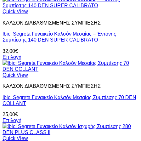
στη
το
σελίδα
προϊόν
Quick View
του
έχει
προϊόντος
ΚΑΛΣΟΝ ΔΙΑΒΑΘΜΙΣΜΕΝΗΣ ΣΥΜΠΙΕΣΗΣ
πολλαπλές
παραλλαγές.
Ibici Segreta Γυναικείο Καλσόν Μεσαίας – Έντονης
Οι
Συμπίεσης 140 DEN SUPER CALIBRATO
επιλογές
μπορούν
32,00
€
να
Επιλογή
επιλεγούν
Αυτό
στη
το
σελίδα
προϊόν
Quick View
του
έχει
προϊόντος
ΚΑΛΣΟΝ ΔΙΑΒΑΘΜΙΣΜΕΝΗΣ ΣΥΜΠΙΕΣΗΣ
πολλαπλές
παραλλαγές.
Ibici Segreta Γυναικείο Καλσόν Μεσαίας Συμπίεσης 70 DEN
Οι
COLLANT
επιλογές
μπορούν
25,00
€
να
Επιλογή
επιλεγούν
Αυτό
στη
το
σελίδα
προϊόν
Quick View
του