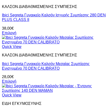
έχει
προϊόντος
ΚΑΛΣΟΝ ΔΙΑΒΑΘΜΙΣΜΕΝΗΣ ΣΥΜΠΙΕΣΗΣ
πολλαπλές
παραλλαγές.
Ibici Segreta Γυναικείο Καλσόν Ισχυρής Συμπίεσης 280 DEN
Οι
PLUS CLASS II
επιλογές
μπορούν
38,00
€
να
Επιλογή
επιλεγούν
Αυτό
στη
το
σελίδα
προϊόν
Quick View
του
έχει
προϊόντος
ΚΑΛΣΟΝ ΔΙΑΒΑΘΜΙΣΜΕΝΗΣ ΣΥΜΠΙΕΣΗΣ
πολλαπλές
παραλλαγές.
Ibici Segreta Γυναικείο Καλσόν Μεσαίας Συμπίεσης
Οι
Ενισχυμένο 70 DEN CALIBRATO
επιλογές
μπορούν
28,00
€
να
Επιλογή
επιλεγούν
Αυτό
στη
το
σελίδα
προϊόν
Quick View
του
έχει
προϊόντος
ΕΙΔΗ ΕΓΚΥΜΟΣΥΝΗΣ
πολλαπλές