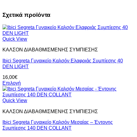
Σχετικά προϊόντα
Quick View
ΚΑΛΣΟΝ ΔΙΑΒΑΘΜΙΣΜΕΝΗΣ ΣΥΜΠΙΕΣΗΣ
Ibici Segreta Γυναικείο Καλσόν Ελαφριάς Συμπίεσης 40
DEN LIGHT
16,00
€
Επιλογή
Αυτό
το
προϊόν
Quick View
έχει
ΚΑΛΣΟΝ ΔΙΑΒΑΘΜΙΣΜΕΝΗΣ ΣΥΜΠΙΕΣΗΣ
πολλαπλές
παραλλαγές.
Ibici Segreta Γυναικείο Καλσόν Μεσαίας – Έντονης
Οι
Συμπίεσης 140 DEN COLLANT
επιλογές
μπορούν