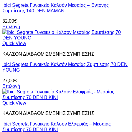
παραλλαγές.
Ibici Segreta Γυναικείο Καλσόν Μεσαίας – Έντονης
Οι
Συμπίεσης 140 DEN ΜΑΜΑΝ
επιλογές
μπορούν
32,00
€
να
Επιλογή
επιλεγούν
Αυτό
στη
το
σελίδα
προϊόν
Quick View
του
έχει
προϊόντος
ΚΑΛΣΟΝ ΔΙΑΒΑΘΜΙΣΜΕΝΗΣ ΣΥΜΠΙΕΣΗΣ
πολλαπλές
παραλλαγές.
Ibici Segreta Γυναικείο Καλσόν Μεσαίας Συμπίεσης 70 DEN
Οι
YOUNG
επιλογές
μπορούν
27,00
€
να
Επιλογή
επιλεγούν
Αυτό
στη
το
σελίδα
προϊόν
Quick View
του
έχει
προϊόντος
ΚΑΛΣΟΝ ΔΙΑΒΑΘΜΙΣΜΕΝΗΣ ΣΥΜΠΙΕΣΗΣ
πολλαπλές
παραλλαγές.
Ibici Segreta Γυναικείο Καλσόν Ελαφριάς – Μεσαίας
Οι
Συμπίεσης 70 DEN BIKINI
επιλογές