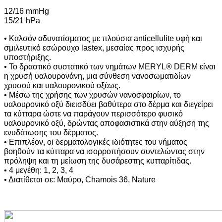
12/16 mmHg
15/21 hPa
• Καλσόν αδυνατίσματος με πλούσια anticellulite υφή και
σμιλευτικό εσώρουχο lastex, μεσαίας προς ισχυρής
υποστήριξης.
• Το δραστικό συστατικό των νημάτων MERYL® DERM είναι
η χρυσή υαλουρονάνη, μια σύνθεση νανοσωματιδίων
χρυσού και υαλουρονικού οξέως.
• Μέσω της χρήσης των χρυσών νανοσφαιρίων, το
υαλουρονικό οξύ διεισδύει βαθύτερα στο δέρμα και διεγείρει
τα κύτταρα ώστε να παράγουν περισσότερο φυσικό
υαλουρονικό οξύ, δρώντας αποφασιστικά στην αύξηση της
ενυδάτωσης του δέρματος.
• Επιπλέον, oi δερματολογικές ιδιότητες του νήματος
βοηθούν τα κύτταρα να ισορροπήσουν συντελώντας στην
πρόληψη και τη μείωση της δυσάρεστης κυτταρίτιδας.
• 4 μεγέθη: 1, 2, 3, 4
• Διατίθεται σε: Μαύρο, Chamois 36, Nature