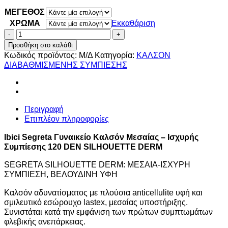
ΜΕΓΕΘΟΣ
ΧΡΩΜΑ
Εκκαθάριση
Ibici
Segreta
Προσθήκη στο καλάθι
Γυναικείο
Κωδικός προϊόντος:
Μ/Δ
Κατηγορία:
ΚΑΛΣΟΝ
Καλσόν
ΔΙΑΒΑΘΜΙΣΜΕΝΗΣ ΣΥΜΠΙΕΣΗΣ
Μεσαίας
-
Ισχυρής
Συμπίεσης
Περιγραφή
120
Επιπλέον πληροφορίες
DEN
SILHOUETTE
Ibici Segreta Γυναικείο Καλσόν Μεσαίας – Ισχυρής
DERM
Συμπίεσης 120 DEN SILHOUETTE DERM
ποσότητα
SEGRETA SILHOUETTE DERM: ΜΕΣΑΙΑ-ΙΣΧΥΡΗ
ΣΥΜΠΙΕΣΗ, ΒΕΛΟΥΔΙΝΗ ΥΦΗ
Καλσόν αδυνατίσματος με πλούσια anticellulite υφή και
σμιλευτικό εσώρουχο lastex, μεσαίας υποστήριξης.
Συνιστάται κατά την εμφάνιση των πρώτων συμπτωμάτων
φλεβικής ανεπάρκειας.