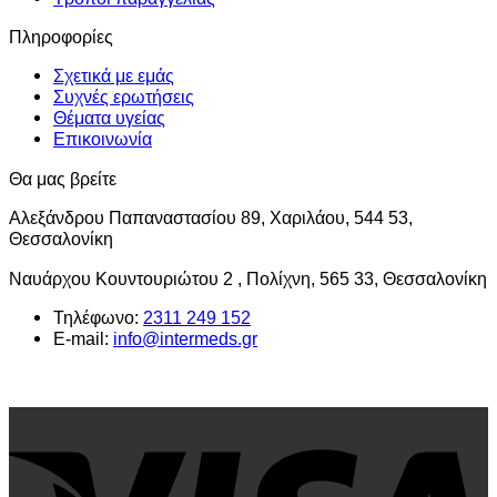
επιλεγούν
στη
Πληροφορίες
σελίδα
του
Σχετικά με εμάς
προϊόντος
Συχνές ερωτήσεις
Θέματα υγείας
Επικοινωνία
Θα μας βρείτε
Αλεξάνδρου Παπαναστασίου 89, Χαριλάου, 544 53,
Θεσσαλονίκη
Ναυάρχου Κουντουριώτου 2 , Πολίχνη, 565 33, Θεσσαλονίκη
Τηλέφωνο:
2311 249 152
E-mail:
info@intermeds.gr
V