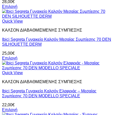
28,00
€
να
Επιλογή
επιλεγούν
Αυτό
στη
το
σελίδα
προϊόν
Quick View
του
έχει
προϊόντος
ΚΑΛΣΟΝ ΔΙΑΒΑΘΜΙΣΜΕΝΗΣ ΣΥΜΠΙΕΣΗΣ
πολλαπλές
παραλλαγές.
Ibici Segreta Γυναικείο Καλσόν Μεσαίας Συμπίεσης 70 DEN
Οι
SILHOUETTE DERM
επιλογές
μπορούν
25,00
€
να
Επιλογή
επιλεγούν
Αυτό
στη
το
σελίδα
προϊόν
Quick View
του
έχει
προϊόντος
ΚΑΛΣΟΝ ΔΙΑΒΑΘΜΙΣΜΕΝΗΣ ΣΥΜΠΙΕΣΗΣ
πολλαπλές
παραλλαγές.
Ibici Segreta Γυναικείο Καλσόν Ελαφριάς – Μεσαίας
Οι
Συμπίεσης 70 DEΝ MODELLO SPECIALE
επιλογές
μπορούν
22,00
€
να
Επιλογή
επιλεγούν
Αυτό