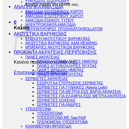
ΣΤΡΩΜΑΤΑ-ΑΝΑΡΤΗΡΕΣ
Κανένα προϊόν στο καλάθι σας.
ΑΝΑΠΗΡΙΚΑ ΑΜΑΞΙΔΙΑ
ΑΜΑΞΙΔΙΑ ΕΣΩΤΕΡΙΚΟΥ ΧΩΡΟΥ
Επιστροφή στο κατάστημα
ΑΜΑΞΙΔΙΑ ΕΞΩΤΕΡΙΚΟΥ ΧΩΡΟΥ
ΑΜΑΞΙΔΙΑ ΕΙΔΙΚΟΥ ΤΥΠΟΥ
0
ΗΛΕΚΤΡΟΚΙΝΗΤΑ ΑΜΑΞΙΔΙΑ
Καλάθι
ΠΕΡΙΠΑΤΗΤΗΡΕΣ ΤΡΟΧΗΛΑΤΟΙ/ROLLATOR
ΑΚΟΥΣΤΙΚΑ ΒΑΡΗΚΟΪΑΣ
ΕΠΙΛΟΓΗ ΑΚΟΥΣΤΙΚΟΥ ΒΑΡΗΚΟΪΑΣ
ΑΚΟΥΣΤΙΚΑ ΒΑΡΗΚΟΪΑΣ A&M HEARING
ΜΠΑΤΑΡΙΕΣ ΑΚΟΥΣΤΙΚΩΝ ΒΑΡΗΚΟΪΑΣ
ΠΡΟΪΟΝΤΑ ΑΚΡΑΤΕΙΑΣ-ΠΕΡΙΠΟΙΗΣΗΣ
ΠΑΝΕΣ ΑΚΡΑΤΕΙΑΣ
Κανένα προϊόν στο καλάθι σας.
ΠΑΝΕΣ ΑΥΤΟΚΟΛΛΗΤΕΣ ΗΜΕΡΑΣ
ΠΑΝΕΣ ΑΥΤΟΚΟΛΛΗΤΕΣ ΝΥΧΤΑΣ
ΠΑΝΕΣ ΒΡΑΚΑΚΙ ΗΜΕΡΑΣ
Επιστροφή στο κατάστημα
ΠΑΝΕΣ ΒΡΑΚΑΚΙ ΝΥΧΤΑΣ
ΣΕΡΒΙΕΤΕΣ ΑΚΡΑΤΕΙΑΣ
ΕΣΩΡΟΥΧΑ ΣΤΕΡΕΩΣΗΣ ΣΕΡΒΙΕΤΑΣ
ΣΕΡΒΙΕΤΕΣ ΓΙΑ ΓΥΝΑΙΚΕΣ (Abena Light)
ΣΕΡΒΙΕΤΕΣ ΓΙΑ ΜΕΤΡΙΑ ΕΩΣ ΒΑΡΙΑ AKRATEIA
ΣΕΡΒΙΕΤΕΣ ΓΙΑ ΕΛΑΦΡΙΑ ΕΩΣ ΜΕΤΡΙΑ ΑΚΡΑΤΕΙΑ
ΣΕΡΒΙΕΤΕΣ ΛΟΧΕΙΑΣ
ΣΕΡΒΙΕΤΕΣ ΓΙΑ ΑΝΔΡΕΣ
ΥΠΟΣΕΝΤΟΝΑ
ΥΠΟΣΕΝΤΟΝΑ
ΥΠΟΣΕΝΤΟΝΑ ΜΕ Sap-Fluff
ΠΛΕΝΟΜΕΝΑ ΥΠΟΣΕΝΤΟΝΑ
ΚΑΘΗΜΕΡΙΝΗ ΦΡΟΝΤΙΔΑ