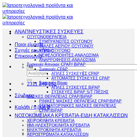
Μετάβαση
στο
περιεχόμενο
ΑΝΑΠΝΕΥΣΤΙΚΕΣ ΣΥΣΚΕΥΕΣ
ΟΞΥΓΟΝΟΘΕΡΑΠΕΙΑ
ΣΥΜΠΥΚΝΩΤΕΣ ΟΞΥΓΟΝΟΥ
Ποιοι είμαστε
ΦΙΑΛΕΣ ΑΕΡΙΟΥ ΟΞΥΓΟΝΟΥ
Συχνές ερωτήσεις
ΥΓΡΟ ΟΞΥΓΟΝΟ
ΝΕΦΕΛΟΠΟΙΗΤΕΣ-ΑΝΑΛΩΣΙΜΑ
Επικοινωνία
ΑΝΑΡΡΟΦΗΣΕΙΣ-ΑΝΑΛΩΣΙΜΑ
Συσκευές Άπνοιας CPAP/ BiPAP
Συσκευές CPAP
Αναζήτηση
ΑΠΛΕΣ ΣΥΣΚΕΥΕΣ CPAP
για:
ΑΥΤΟΜΑΤΕΣ ΣΥΣΚΕΥΕΣ CPAP
Συσκευές Bipap
2311 249 152
ΑΠΛΕΣ ΣΥΣΚΕΥΕΣ BiPAP
ΣΥΣΚΕΥΕΣ BiPAP S/T ΠΙΕΣΗΣ
Σύνδεση
ΜΑΣΚΕΣ ΘΕΡΑΠΕΙΑΣ CPAP/BiPAP
ΡΙΝΙΚΕΣ ΜΑΣΚΕΣ ΘΕΡΑΠΕΙΑΣ CPAP/BiPAP
ΣΤΟΜΑΤΟΡΙΝΙΚΕΣ ΜΑΣΚΕΣ ΘΕΡΑΠΕΙΑΣ
Καλάθι /
0,00
€
0
CPAP/BiPAP
ΝΟΣΟΚΟΜΕΙΑΚΑ ΚΡΕΒΑΤΙΑ-ΕΙΔΗ ΚΑΤΑΚΛΙΣΕΩΝ
ΧΕΙΡΟΚΙΝΗΤΑ ΚΡΕΒΑΤΙΑ
ΗΜΙ-ΗΛΕΚΤΡΟΚΙΝΗΤΑ ΚΡΕΒΑΤΙΑ
ΗΛΕΚΤΡΟΚΙΝΗΤΑ ΚΡΕΒΑΤΙΑ
ΑΕΡΟΣΤΡΩΜΑΤΑ ΚΑΤΑΚΛΙΣΕΩΝ