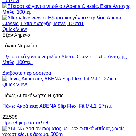
Επιλογή
Αυτό
8,90€
το
through
προϊόν
71,00€
έχει
πολλαπλές
Quick View
παραλλαγές.
Εξαντλημένο
Οι
Γάντια Νιτριλίου
επιλογές
μπορούν
Εξεταστικά γάντια νιτριλίου Abena Classic, Extra Αντοχής,
να
Μπλε, 100τεμ.
επιλεγούν
στη
Διαβάστε περισσότερα
σελίδα
του
Quick View
προϊόντος
Πάνες Αυτοκόλλητες Νύχτας
Πάνες Ακράτειας ABENA Slip Flexi Fit M-L1, 27τεμ.
22,50
€
Προσθήκη στο καλάθι