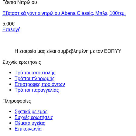
Γάντια Νιτριλίου
Εξεταστικά γάντια νιτριλίου Abena Classic, Μπλε, 100τεμ.
5,00
€
Επιλογή
Αυτό
το
προϊόν
Η εταιρεία μας είναι συμβεβλημένη με τον ΕΟΠΥΥ
έχει
πολλαπλές
Συχνές ερωτήσεις
παραλλαγές.
Οι
Τρόποι αποστολής
επιλογές
Τρόποι πληρωμής
μπορούν
Επιστροφές προιόντων
να
Τρόποι παραγγελίας
επιλεγούν
στη
Πληροφορίες
σελίδα
του
Σχετικά με εμάς
προϊόντος
Συχνές ερωτήσεις
Θέματα υγείας
Επικοινωνία