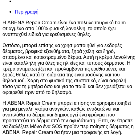
Περιγραφή
Η ABENA Repair Cream είναι ένα πολυλειτουργικό balm
φτιαγμένο από 100% φυσική λανολίνη, το οποίο έχει
αναπτυχθεί ειδικά για ερεθισμένες θηλές.
Ωστόσο, μπορεί επίσης να χρησιμοποιηθεί για εκδορές
δέρματος, βρεφικά εξανθήματα, ξηρά χείλη και ξηρό,
σπασμένο και κατεστραμμένο δέρμα. Αυτή η κρέμα λανολίνης
είναι κατάλληλη για όλες τις ηλικίες και τύπους δέρματος. Η
κρέμα αντιμετωπίζει και προλαμβάνει τις ερεθισμένες και
ξηρές θηλές κατά τη διάρκεια της εγκυμοσύνης και του
θηλασμού. Χάρη στο φυσικό της συστατικό, είναι ασφαλή
τόσο για τη μητέρα όσο και για το παιδί και δεν χρειάζεται να
αφαιρεθεί πριν από το θηλασμό.
Η ABENA Repair Cream μπορεί επίσης να χρησιμοποιηθεί
για μια μεγάλη γκάμα αναγκών, καθώς ενυδατώνει και
αναπλάθει το δέρμα και δημιουργεί ένα φράγμα που
προστατεύει το δέρμα από την αφυδάτωση. Έτσι, αν έπρεπε
να διαλέξετε Μόνο ένα SOS προϊόν περιποίησης δέρματος η
ABENA Repair Cream θα ήταν μια προφανής επιλογή.