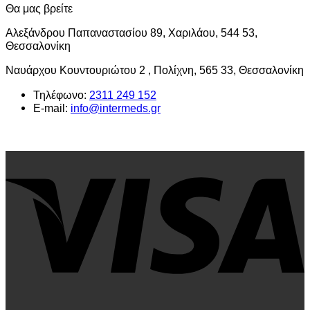
Θα μας βρείτε
Αλεξάνδρου Παπαναστασίου 89, Χαριλάου, 544 53,
Θεσσαλονίκη
Ναυάρχου Κουντουριώτου 2 , Πολίχνη, 565 33, Θεσσαλονίκη
Τηλέφωνο:
2311 249 152
E-mail:
info@intermeds.gr
V
P