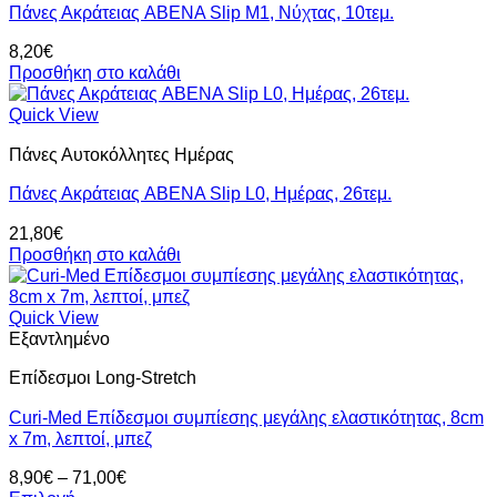
Πάνες Ακράτειας ABENA Slip M1, Νύχτας, 10τεμ.
8,20
€
Προσθήκη στο καλάθι
Quick View
Πάνες Αυτοκόλλητες Ημέρας
Πάνες Ακράτειας ABENA Slip L0, Ημέρας, 26τεμ.
21,80
€
Προσθήκη στο καλάθι
Quick View
Εξαντλημένο
Επίδεσμοι Long-Stretch
Curi-Med Επίδεσμοι συμπίεσης μεγάλης ελαστικότητας, 8cm
x 7m, λεπτοί, μπεζ
Price
8,90
€
–
71,00
€
range: