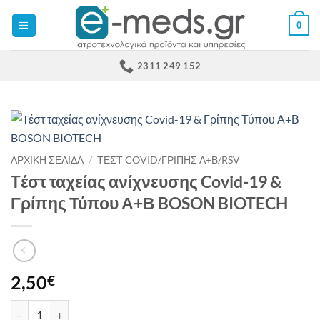
Μετάβαση
0
στο
περιεχόμενο
2311 249 152
ΑΡΧΙΚΉ ΣΕΛΊΔΑ
/
ΤΕΣΤ COVID/ΓΡΙΠΗΣ Α+Β/RSV
Tέστ ταχείας ανίχνευσης Covid-19 &
Γρίπης Τύπου Α+Β BOSON BIOTECH
2,50
€
Tέστ ταχείας ανίχνευσης Covid-19 & Γρίπης Τύπου Α+Β BO