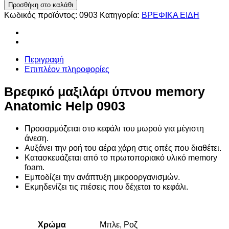
μαξιλάρι
Προσθήκη στο καλάθι
ύπνου
Κωδικός προϊόντος:
0903
Κατηγορία:
ΒΡΕΦΙΚΑ ΕΙΔΗ
memory
Anatomic
Help
0903
Περιγραφή
ποσότητα
Επιπλέον πληροφορίες
Βρεφικό μαξιλάρι ύπνου memory
Anatomic Help 0903
Προσαρμόζεται στο κεφάλι του μωρού για μέγιστη
άνεση.
Αυξάνει την ροή του αέρα χάρη στις οπές που διαθέτει.
Κατασκευάζεται από το πρωτοποριακό υλικό memory
foam.
Εμποδίζει την ανάπτυξη μικροοργανισμών.
Εκμηδενίζει τις πιέσεις που δέχεται το κεφάλι.
Χρώμα
Μπλε, Ροζ