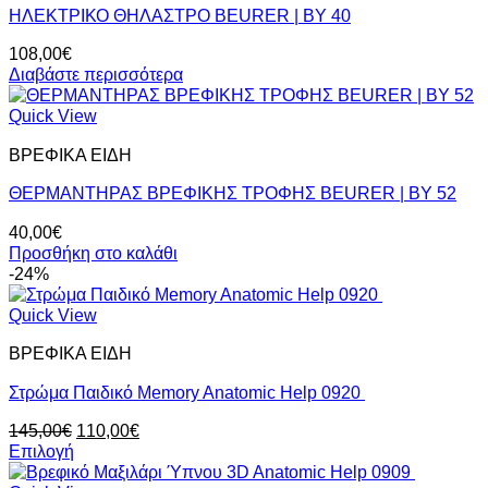
προϊόντος
ΗΛΕΚΤΡΙΚΟ ΘΗΛΑΣΤΡΟ BEURER | BY 40
Οι
επιλογές
108,00
€
μπορούν
Διαβάστε περισσότερα
να
επιλεγούν
Quick View
στη
σελίδα
ΒΡΕΦΙΚΑ ΕΙΔΗ
του
προϊόντος
ΘΕΡΜΑΝΤΗΡΑΣ ΒΡΕΦΙΚΗΣ ΤΡΟΦΗΣ BEURER | BY 52
40,00
€
Προσθήκη στο καλάθι
-24%
Quick View
ΒΡΕΦΙΚΑ ΕΙΔΗ
Στρώμα Παιδικό Memory Anatomic Help 0920
Original
Η
145,00
€
110,00
€
price
τρέχουσα
Επιλογή
Αυτό
was:
τιμή