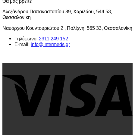
Θα μας βρείτε
Αλεξάνδρου Παπαναστασίου 89, Χαριλάου, 544 53,
Θεσσαλονίκη
Ναυάρχου Κουντουριώτου 2 , Πολίχνη, 565 33, Θεσσαλονίκη
Τηλέφωνο:
2311 249 152
E-mail:
info@intermeds.gr
V
P