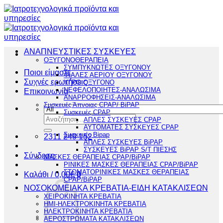
Μετάβαση
στο
περιεχόμενο
ΑΝΑΠΝΕΥΣΤΙΚΕΣ ΣΥΣΚΕΥΕΣ
ΟΞΥΓΟΝΟΘΕΡΑΠΕΙΑ
ΣΥΜΠΥΚΝΩΤΕΣ ΟΞΥΓΟΝΟΥ
Ποιοι είμαστε
ΦΙΑΛΕΣ ΑΕΡΙΟΥ ΟΞΥΓΟΝΟΥ
Συχνές ερωτήσεις
ΥΓΡΟ ΟΞΥΓΟΝΟ
ΝΕΦΕΛΟΠΟΙΗΤΕΣ-ΑΝΑΛΩΣΙΜΑ
Επικοινωνία
ΑΝΑΡΡΟΦΗΣΕΙΣ-ΑΝΑΛΩΣΙΜΑ
Συσκευές Άπνοιας CPAP/ BiPAP
Συσκευές CPAP
Αναζήτηση
ΑΠΛΕΣ ΣΥΣΚΕΥΕΣ CPAP
για:
ΑΥΤΟΜΑΤΕΣ ΣΥΣΚΕΥΕΣ CPAP
Συσκευές Bipap
2311 249 152
ΑΠΛΕΣ ΣΥΣΚΕΥΕΣ BiPAP
ΣΥΣΚΕΥΕΣ BiPAP S/T ΠΙΕΣΗΣ
Σύνδεση
ΜΑΣΚΕΣ ΘΕΡΑΠΕΙΑΣ CPAP/BiPAP
ΡΙΝΙΚΕΣ ΜΑΣΚΕΣ ΘΕΡΑΠΕΙΑΣ CPAP/BiPAP
ΣΤΟΜΑΤΟΡΙΝΙΚΕΣ ΜΑΣΚΕΣ ΘΕΡΑΠΕΙΑΣ
Καλάθι /
0,00
€
0
CPAP/BiPAP
ΝΟΣΟΚΟΜΕΙΑΚΑ ΚΡΕΒΑΤΙΑ-ΕΙΔΗ ΚΑΤΑΚΛΙΣΕΩΝ
ΧΕΙΡΟΚΙΝΗΤΑ ΚΡΕΒΑΤΙΑ
ΗΜΙ-ΗΛΕΚΤΡΟΚΙΝΗΤΑ ΚΡΕΒΑΤΙΑ
ΗΛΕΚΤΡΟΚΙΝΗΤΑ ΚΡΕΒΑΤΙΑ
ΑΕΡΟΣΤΡΩΜΑΤΑ ΚΑΤΑΚΛΙΣΕΩΝ