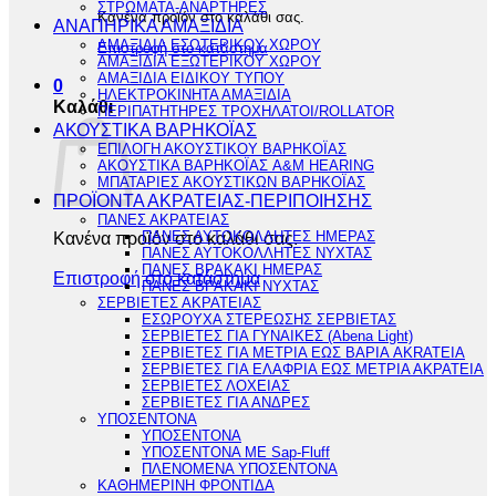
ΣΤΡΩΜΑΤΑ-ΑΝΑΡΤΗΡΕΣ
Κανένα προϊόν στο καλάθι σας.
ΑΝΑΠΗΡΙΚΑ ΑΜΑΞΙΔΙΑ
ΑΜΑΞΙΔΙΑ ΕΣΩΤΕΡΙΚΟΥ ΧΩΡΟΥ
Επιστροφή στο κατάστημα
ΑΜΑΞΙΔΙΑ ΕΞΩΤΕΡΙΚΟΥ ΧΩΡΟΥ
ΑΜΑΞΙΔΙΑ ΕΙΔΙΚΟΥ ΤΥΠΟΥ
0
ΗΛΕΚΤΡΟΚΙΝΗΤΑ ΑΜΑΞΙΔΙΑ
Καλάθι
ΠΕΡΙΠΑΤΗΤΗΡΕΣ ΤΡΟΧΗΛΑΤΟΙ/ROLLATOR
ΑΚΟΥΣΤΙΚΑ ΒΑΡΗΚΟΪΑΣ
ΕΠΙΛΟΓΗ ΑΚΟΥΣΤΙΚΟΥ ΒΑΡΗΚΟΪΑΣ
ΑΚΟΥΣΤΙΚΑ ΒΑΡΗΚΟΪΑΣ A&M HEARING
ΜΠΑΤΑΡΙΕΣ ΑΚΟΥΣΤΙΚΩΝ ΒΑΡΗΚΟΪΑΣ
ΠΡΟΪΟΝΤΑ ΑΚΡΑΤΕΙΑΣ-ΠΕΡΙΠΟΙΗΣΗΣ
ΠΑΝΕΣ ΑΚΡΑΤΕΙΑΣ
Κανένα προϊόν στο καλάθι σας.
ΠΑΝΕΣ ΑΥΤΟΚΟΛΛΗΤΕΣ ΗΜΕΡΑΣ
ΠΑΝΕΣ ΑΥΤΟΚΟΛΛΗΤΕΣ ΝΥΧΤΑΣ
ΠΑΝΕΣ ΒΡΑΚΑΚΙ ΗΜΕΡΑΣ
Επιστροφή στο κατάστημα
ΠΑΝΕΣ ΒΡΑΚΑΚΙ ΝΥΧΤΑΣ
ΣΕΡΒΙΕΤΕΣ ΑΚΡΑΤΕΙΑΣ
ΕΣΩΡΟΥΧΑ ΣΤΕΡΕΩΣΗΣ ΣΕΡΒΙΕΤΑΣ
ΣΕΡΒΙΕΤΕΣ ΓΙΑ ΓΥΝΑΙΚΕΣ (Abena Light)
ΣΕΡΒΙΕΤΕΣ ΓΙΑ ΜΕΤΡΙΑ ΕΩΣ ΒΑΡΙΑ AKRATEIA
ΣΕΡΒΙΕΤΕΣ ΓΙΑ ΕΛΑΦΡΙΑ ΕΩΣ ΜΕΤΡΙΑ ΑΚΡΑΤΕΙΑ
ΣΕΡΒΙΕΤΕΣ ΛΟΧΕΙΑΣ
ΣΕΡΒΙΕΤΕΣ ΓΙΑ ΑΝΔΡΕΣ
ΥΠΟΣΕΝΤΟΝΑ
ΥΠΟΣΕΝΤΟΝΑ
ΥΠΟΣΕΝΤΟΝΑ ΜΕ Sap-Fluff
ΠΛΕΝΟΜΕΝΑ ΥΠΟΣΕΝΤΟΝΑ
ΚΑΘΗΜΕΡΙΝΗ ΦΡΟΝΤΙΔΑ