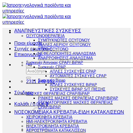
Μετάβαση
στο
περιεχόμενο
ΑΝΑΠΝΕΥΣΤΙΚΕΣ ΣΥΣΚΕΥΕΣ
ΟΞΥΓΟΝΟΘΕΡΑΠΕΙΑ
ΣΥΜΠΥΚΝΩΤΕΣ ΟΞΥΓΟΝΟΥ
Ποιοι είμαστε
ΦΙΑΛΕΣ ΑΕΡΙΟΥ ΟΞΥΓΟΝΟΥ
Συχνές ερωτήσεις
ΥΓΡΟ ΟΞΥΓΟΝΟ
ΝΕΦΕΛΟΠΟΙΗΤΕΣ-ΑΝΑΛΩΣΙΜΑ
Επικοινωνία
ΑΝΑΡΡΟΦΗΣΕΙΣ-ΑΝΑΛΩΣΙΜΑ
Συσκευές Άπνοιας CPAP/ BiPAP
Συσκευές CPAP
Αναζήτηση
ΑΠΛΕΣ ΣΥΣΚΕΥΕΣ CPAP
για:
ΑΥΤΟΜΑΤΕΣ ΣΥΣΚΕΥΕΣ CPAP
Συσκευές Bipap
2311 249 152
ΑΠΛΕΣ ΣΥΣΚΕΥΕΣ BiPAP
ΣΥΣΚΕΥΕΣ BiPAP S/T ΠΙΕΣΗΣ
Σύνδεση
ΜΑΣΚΕΣ ΘΕΡΑΠΕΙΑΣ CPAP/BiPAP
ΡΙΝΙΚΕΣ ΜΑΣΚΕΣ ΘΕΡΑΠΕΙΑΣ CPAP/BiPAP
ΣΤΟΜΑΤΟΡΙΝΙΚΕΣ ΜΑΣΚΕΣ ΘΕΡΑΠΕΙΑΣ
Καλάθι /
0,00
€
0
CPAP/BiPAP
ΝΟΣΟΚΟΜΕΙΑΚΑ ΚΡΕΒΑΤΙΑ-ΕΙΔΗ ΚΑΤΑΚΛΙΣΕΩΝ
ΧΕΙΡΟΚΙΝΗΤΑ ΚΡΕΒΑΤΙΑ
ΗΜΙ-ΗΛΕΚΤΡΟΚΙΝΗΤΑ ΚΡΕΒΑΤΙΑ
ΗΛΕΚΤΡΟΚΙΝΗΤΑ ΚΡΕΒΑΤΙΑ
ΑΕΡΟΣΤΡΩΜΑΤΑ ΚΑΤΑΚΛΙΣΕΩΝ