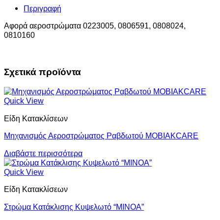
Περιγραφή
Αφορά αεροστρώματα 0223005, 0806591, 0808024,
0810160
Σχετικά προϊόντα
Quick View
Είδη Κατακλίσεων
Μηχανισμός Αεροστρώματος Ραβδωτού ΜOBIAKCARE
Διαβάστε περισσότερα
Quick View
Είδη Κατακλίσεων
Στρώμα Κατάκλισης Κυψελωτό “MINOA”