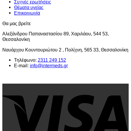
Συχνές ερωτήσεις
Θέματα υγείας
Επικοινωνία
Θα μας βρείτε
Αλεξάνδρου Παπαναστασίου 89, Χαριλάου, 544 53,
Θεσσαλονίκη
Ναυάρχου Κουντουριώτου 2 , Πολίχνη, 565 33, Θεσσαλονίκη
Τηλέφωνο:
2311 249 152
E-mail:
info@intermeds.gr
V