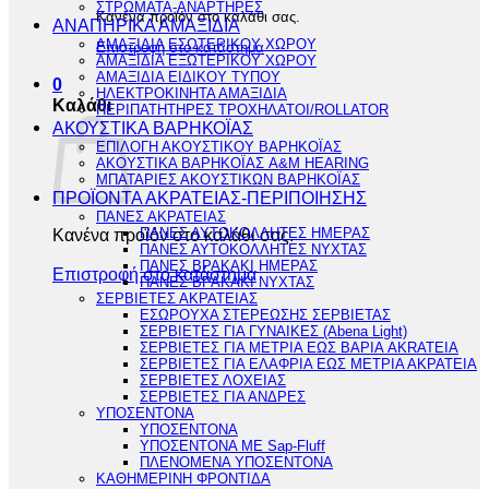
ΣΤΡΩΜΑΤΑ-ΑΝΑΡΤΗΡΕΣ
Κανένα προϊόν στο καλάθι σας.
ΑΝΑΠΗΡΙΚΑ ΑΜΑΞΙΔΙΑ
ΑΜΑΞΙΔΙΑ ΕΣΩΤΕΡΙΚΟΥ ΧΩΡΟΥ
Επιστροφή στο κατάστημα
ΑΜΑΞΙΔΙΑ ΕΞΩΤΕΡΙΚΟΥ ΧΩΡΟΥ
ΑΜΑΞΙΔΙΑ ΕΙΔΙΚΟΥ ΤΥΠΟΥ
0
ΗΛΕΚΤΡΟΚΙΝΗΤΑ ΑΜΑΞΙΔΙΑ
Καλάθι
ΠΕΡΙΠΑΤΗΤΗΡΕΣ ΤΡΟΧΗΛΑΤΟΙ/ROLLATOR
ΑΚΟΥΣΤΙΚΑ ΒΑΡΗΚΟΪΑΣ
ΕΠΙΛΟΓΗ ΑΚΟΥΣΤΙΚΟΥ ΒΑΡΗΚΟΪΑΣ
ΑΚΟΥΣΤΙΚΑ ΒΑΡΗΚΟΪΑΣ A&M HEARING
ΜΠΑΤΑΡΙΕΣ ΑΚΟΥΣΤΙΚΩΝ ΒΑΡΗΚΟΪΑΣ
ΠΡΟΪΟΝΤΑ ΑΚΡΑΤΕΙΑΣ-ΠΕΡΙΠΟΙΗΣΗΣ
ΠΑΝΕΣ ΑΚΡΑΤΕΙΑΣ
Κανένα προϊόν στο καλάθι σας.
ΠΑΝΕΣ ΑΥΤΟΚΟΛΛΗΤΕΣ ΗΜΕΡΑΣ
ΠΑΝΕΣ ΑΥΤΟΚΟΛΛΗΤΕΣ ΝΥΧΤΑΣ
ΠΑΝΕΣ ΒΡΑΚΑΚΙ ΗΜΕΡΑΣ
Επιστροφή στο κατάστημα
ΠΑΝΕΣ ΒΡΑΚΑΚΙ ΝΥΧΤΑΣ
ΣΕΡΒΙΕΤΕΣ ΑΚΡΑΤΕΙΑΣ
ΕΣΩΡΟΥΧΑ ΣΤΕΡΕΩΣΗΣ ΣΕΡΒΙΕΤΑΣ
ΣΕΡΒΙΕΤΕΣ ΓΙΑ ΓΥΝΑΙΚΕΣ (Abena Light)
ΣΕΡΒΙΕΤΕΣ ΓΙΑ ΜΕΤΡΙΑ ΕΩΣ ΒΑΡΙΑ AKRATEIA
ΣΕΡΒΙΕΤΕΣ ΓΙΑ ΕΛΑΦΡΙΑ ΕΩΣ ΜΕΤΡΙΑ ΑΚΡΑΤΕΙΑ
ΣΕΡΒΙΕΤΕΣ ΛΟΧΕΙΑΣ
ΣΕΡΒΙΕΤΕΣ ΓΙΑ ΑΝΔΡΕΣ
ΥΠΟΣΕΝΤΟΝΑ
ΥΠΟΣΕΝΤΟΝΑ
ΥΠΟΣΕΝΤΟΝΑ ΜΕ Sap-Fluff
ΠΛΕΝΟΜΕΝΑ ΥΠΟΣΕΝΤΟΝΑ
ΚΑΘΗΜΕΡΙΝΗ ΦΡΟΝΤΙΔΑ