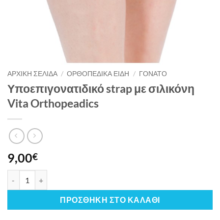
ΑΡΧΙΚΉ ΣΕΛΊΔΑ
/
ΟΡΘΟΠΕΔΙΚΑ ΕΙΔΗ
/
ΓΟΝΑΤΟ
Υποεπιγονατιδικό strap με σιλικόνη
Vita Orthopeadics
9,00
€
Υποεπιγονατιδικό strap με σιλικόνη Vita Orthopeadics ποσότ
ΠΡΟΣΘΉΚΗ ΣΤΟ ΚΑΛΆΘΙ