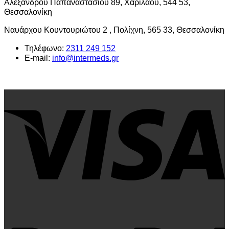
Αλεξάνδρου Παπαναστασίου 89, Χαριλάου, 544 53,
Θεσσαλονίκη
Ναυάρχου Κουντουριώτου 2 , Πολίχνη, 565 33, Θεσσαλονίκη
Τηλέφωνο:
2311 249 152
E-mail:
info@intermeds.gr
V
P