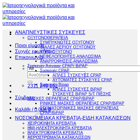
Μετάβαση
στο
περιεχόμενο
ΑΝΑΠΝΕΥΣΤΙΚΕΣ ΣΥΣΚΕΥΕΣ
ΟΞΥΓΟΝΟΘΕΡΑΠΕΙΑ
ΣΥΜΠΥΚΝΩΤΕΣ ΟΞΥΓΟΝΟΥ
Ποιοι είμαστε
ΦΙΑΛΕΣ ΑΕΡΙΟΥ ΟΞΥΓΟΝΟΥ
Συχνές ερωτήσεις
ΥΓΡΟ ΟΞΥΓΟΝΟ
ΝΕΦΕΛΟΠΟΙΗΤΕΣ-ΑΝΑΛΩΣΙΜΑ
Επικοινωνία
ΑΝΑΡΡΟΦΗΣΕΙΣ-ΑΝΑΛΩΣΙΜΑ
Συσκευές Άπνοιας CPAP/ BiPAP
Συσκευές CPAP
Αναζήτηση
ΑΠΛΕΣ ΣΥΣΚΕΥΕΣ CPAP
για:
ΑΥΤΟΜΑΤΕΣ ΣΥΣΚΕΥΕΣ CPAP
Συσκευές Bipap
2311 249 152
ΑΠΛΕΣ ΣΥΣΚΕΥΕΣ BiPAP
ΣΥΣΚΕΥΕΣ BiPAP S/T ΠΙΕΣΗΣ
Σύνδεση
ΜΑΣΚΕΣ ΘΕΡΑΠΕΙΑΣ CPAP/BiPAP
ΡΙΝΙΚΕΣ ΜΑΣΚΕΣ ΘΕΡΑΠΕΙΑΣ CPAP/BiPAP
ΣΤΟΜΑΤΟΡΙΝΙΚΕΣ ΜΑΣΚΕΣ ΘΕΡΑΠΕΙΑΣ
Καλάθι /
0,00
€
0
CPAP/BiPAP
ΝΟΣΟΚΟΜΕΙΑΚΑ ΚΡΕΒΑΤΙΑ-ΕΙΔΗ ΚΑΤΑΚΛΙΣΕΩΝ
ΧΕΙΡΟΚΙΝΗΤΑ ΚΡΕΒΑΤΙΑ
ΗΜΙ-ΗΛΕΚΤΡΟΚΙΝΗΤΑ ΚΡΕΒΑΤΙΑ
ΗΛΕΚΤΡΟΚΙΝΗΤΑ ΚΡΕΒΑΤΙΑ
ΑΕΡΟΣΤΡΩΜΑΤΑ ΚΑΤΑΚΛΙΣΕΩΝ