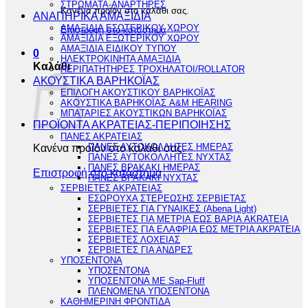
ΣΤΡΩΜΑΤΑ-ΑΝΑΡΤΗΡΕΣ
Κανένα προϊόν στο καλάθι σας.
ΑΝΑΠΗΡΙΚΑ ΑΜΑΞΙΔΙΑ
ΑΜΑΞΙΔΙΑ ΕΣΩΤΕΡΙΚΟΥ ΧΩΡΟΥ
Επιστροφή στο κατάστημα
ΑΜΑΞΙΔΙΑ ΕΞΩΤΕΡΙΚΟΥ ΧΩΡΟΥ
ΑΜΑΞΙΔΙΑ ΕΙΔΙΚΟΥ ΤΥΠΟΥ
0
ΗΛΕΚΤΡΟΚΙΝΗΤΑ ΑΜΑΞΙΔΙΑ
Καλάθι
ΠΕΡΙΠΑΤΗΤΗΡΕΣ ΤΡΟΧΗΛΑΤΟΙ/ROLLATOR
ΑΚΟΥΣΤΙΚΑ ΒΑΡΗΚΟΪΑΣ
ΕΠΙΛΟΓΗ ΑΚΟΥΣΤΙΚΟΥ ΒΑΡΗΚΟΪΑΣ
ΑΚΟΥΣΤΙΚΑ ΒΑΡΗΚΟΪΑΣ A&M HEARING
ΜΠΑΤΑΡΙΕΣ ΑΚΟΥΣΤΙΚΩΝ ΒΑΡΗΚΟΪΑΣ
ΠΡΟΪΟΝΤΑ ΑΚΡΑΤΕΙΑΣ-ΠΕΡΙΠΟΙΗΣΗΣ
ΠΑΝΕΣ ΑΚΡΑΤΕΙΑΣ
Κανένα προϊόν στο καλάθι σας.
ΠΑΝΕΣ ΑΥΤΟΚΟΛΛΗΤΕΣ ΗΜΕΡΑΣ
ΠΑΝΕΣ ΑΥΤΟΚΟΛΛΗΤΕΣ ΝΥΧΤΑΣ
ΠΑΝΕΣ ΒΡΑΚΑΚΙ ΗΜΕΡΑΣ
Επιστροφή στο κατάστημα
ΠΑΝΕΣ ΒΡΑΚΑΚΙ ΝΥΧΤΑΣ
ΣΕΡΒΙΕΤΕΣ ΑΚΡΑΤΕΙΑΣ
ΕΣΩΡΟΥΧΑ ΣΤΕΡΕΩΣΗΣ ΣΕΡΒΙΕΤΑΣ
ΣΕΡΒΙΕΤΕΣ ΓΙΑ ΓΥΝΑΙΚΕΣ (Abena Light)
ΣΕΡΒΙΕΤΕΣ ΓΙΑ ΜΕΤΡΙΑ ΕΩΣ ΒΑΡΙΑ AKRATEIA
ΣΕΡΒΙΕΤΕΣ ΓΙΑ ΕΛΑΦΡΙΑ ΕΩΣ ΜΕΤΡΙΑ ΑΚΡΑΤΕΙΑ
ΣΕΡΒΙΕΤΕΣ ΛΟΧΕΙΑΣ
ΣΕΡΒΙΕΤΕΣ ΓΙΑ ΑΝΔΡΕΣ
ΥΠΟΣΕΝΤΟΝΑ
ΥΠΟΣΕΝΤΟΝΑ
ΥΠΟΣΕΝΤΟΝΑ ΜΕ Sap-Fluff
ΠΛΕΝΟΜΕΝΑ ΥΠΟΣΕΝΤΟΝΑ
ΚΑΘΗΜΕΡΙΝΗ ΦΡΟΝΤΙΔΑ