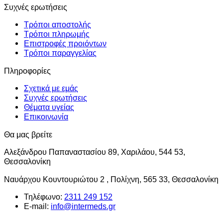
πολλαπλές
Συχνές ερωτήσεις
παραλλαγές.
Οι
Τρόποι αποστολής
επιλογές
Τρόποι πληρωμής
μπορούν
Επιστροφές προιόντων
να
Τρόποι παραγγελίας
επιλεγούν
στη
Πληροφορίες
σελίδα
του
Σχετικά με εμάς
προϊόντος
Συχνές ερωτήσεις
Θέματα υγείας
Επικοινωνία
Θα μας βρείτε
Αλεξάνδρου Παπαναστασίου 89, Χαριλάου, 544 53,
Θεσσαλονίκη
Ναυάρχου Κουντουριώτου 2 , Πολίχνη, 565 33, Θεσσαλονίκη
Τηλέφωνο:
2311 249 152
E-mail:
info@intermeds.gr