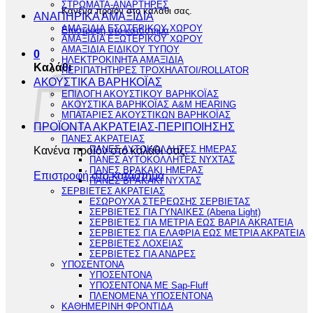
ΣΤΡΩΜΑΤΑ-ΑΝΑΡΤΗΡΕΣ
Κανένα προϊόν στο καλάθι σας.
ΑΝΑΠΗΡΙΚΑ ΑΜΑΞΙΔΙΑ
ΑΜΑΞΙΔΙΑ ΕΣΩΤΕΡΙΚΟΥ ΧΩΡΟΥ
Επιστροφή στο κατάστημα
ΑΜΑΞΙΔΙΑ ΕΞΩΤΕΡΙΚΟΥ ΧΩΡΟΥ
ΑΜΑΞΙΔΙΑ ΕΙΔΙΚΟΥ ΤΥΠΟΥ
0
ΗΛΕΚΤΡΟΚΙΝΗΤΑ ΑΜΑΞΙΔΙΑ
Καλάθι
ΠΕΡΙΠΑΤΗΤΗΡΕΣ ΤΡΟΧΗΛΑΤΟΙ/ROLLATOR
ΑΚΟΥΣΤΙΚΑ ΒΑΡΗΚΟΪΑΣ
ΕΠΙΛΟΓΗ ΑΚΟΥΣΤΙΚΟΥ ΒΑΡΗΚΟΪΑΣ
ΑΚΟΥΣΤΙΚΑ ΒΑΡΗΚΟΪΑΣ A&M HEARING
ΜΠΑΤΑΡΙΕΣ ΑΚΟΥΣΤΙΚΩΝ ΒΑΡΗΚΟΪΑΣ
ΠΡΟΪΟΝΤΑ ΑΚΡΑΤΕΙΑΣ-ΠΕΡΙΠΟΙΗΣΗΣ
ΠΑΝΕΣ ΑΚΡΑΤΕΙΑΣ
Κανένα προϊόν στο καλάθι σας.
ΠΑΝΕΣ ΑΥΤΟΚΟΛΛΗΤΕΣ ΗΜΕΡΑΣ
ΠΑΝΕΣ ΑΥΤΟΚΟΛΛΗΤΕΣ ΝΥΧΤΑΣ
ΠΑΝΕΣ ΒΡΑΚΑΚΙ ΗΜΕΡΑΣ
Επιστροφή στο κατάστημα
ΠΑΝΕΣ ΒΡΑΚΑΚΙ ΝΥΧΤΑΣ
ΣΕΡΒΙΕΤΕΣ ΑΚΡΑΤΕΙΑΣ
ΕΣΩΡΟΥΧΑ ΣΤΕΡΕΩΣΗΣ ΣΕΡΒΙΕΤΑΣ
ΣΕΡΒΙΕΤΕΣ ΓΙΑ ΓΥΝΑΙΚΕΣ (Abena Light)
ΣΕΡΒΙΕΤΕΣ ΓΙΑ ΜΕΤΡΙΑ ΕΩΣ ΒΑΡΙΑ AKRATEIA
ΣΕΡΒΙΕΤΕΣ ΓΙΑ ΕΛΑΦΡΙΑ ΕΩΣ ΜΕΤΡΙΑ ΑΚΡΑΤΕΙΑ
ΣΕΡΒΙΕΤΕΣ ΛΟΧΕΙΑΣ
ΣΕΡΒΙΕΤΕΣ ΓΙΑ ΑΝΔΡΕΣ
ΥΠΟΣΕΝΤΟΝΑ
ΥΠΟΣΕΝΤΟΝΑ
ΥΠΟΣΕΝΤΟΝΑ ΜΕ Sap-Fluff
ΠΛΕΝΟΜΕΝΑ ΥΠΟΣΕΝΤΟΝΑ
ΚΑΘΗΜΕΡΙΝΗ ΦΡΟΝΤΙΔΑ