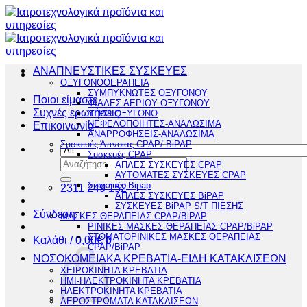
Μετάβαση
στο
περιεχόμενο
ΑΝΑΠΝΕΥΣΤΙΚΕΣ ΣΥΣΚΕΥΕΣ
ΟΞΥΓΟΝΟΘΕΡΑΠΕΙΑ
ΣΥΜΠΥΚΝΩΤΕΣ ΟΞΥΓΟΝΟΥ
Ποιοι είμαστε
ΦΙΑΛΕΣ ΑΕΡΙΟΥ ΟΞΥΓΟΝΟΥ
Συχνές ερωτήσεις
ΥΓΡΟ ΟΞΥΓΟΝΟ
ΝΕΦΕΛΟΠΟΙΗΤΕΣ-ΑΝΑΛΩΣΙΜΑ
Επικοινωνία
ΑΝΑΡΡΟΦΗΣΕΙΣ-ΑΝΑΛΩΣΙΜΑ
Συσκευές Άπνοιας CPAP/ BiPAP
Συσκευές CPAP
Αναζήτηση
ΑΠΛΕΣ ΣΥΣΚΕΥΕΣ CPAP
για:
ΑΥΤΟΜΑΤΕΣ ΣΥΣΚΕΥΕΣ CPAP
Συσκευές Bipap
2311 249 152
ΑΠΛΕΣ ΣΥΣΚΕΥΕΣ BiPAP
ΣΥΣΚΕΥΕΣ BiPAP S/T ΠΙΕΣΗΣ
Σύνδεση
ΜΑΣΚΕΣ ΘΕΡΑΠΕΙΑΣ CPAP/BiPAP
ΡΙΝΙΚΕΣ ΜΑΣΚΕΣ ΘΕΡΑΠΕΙΑΣ CPAP/BiPAP
ΣΤΟΜΑΤΟΡΙΝΙΚΕΣ ΜΑΣΚΕΣ ΘΕΡΑΠΕΙΑΣ
Καλάθι /
0,00
€
0
CPAP/BiPAP
ΝΟΣΟΚΟΜΕΙΑΚΑ ΚΡΕΒΑΤΙΑ-ΕΙΔΗ ΚΑΤΑΚΛΙΣΕΩΝ
ΧΕΙΡΟΚΙΝΗΤΑ ΚΡΕΒΑΤΙΑ
ΗΜΙ-ΗΛΕΚΤΡΟΚΙΝΗΤΑ ΚΡΕΒΑΤΙΑ
ΗΛΕΚΤΡΟΚΙΝΗΤΑ ΚΡΕΒΑΤΙΑ
ΑΕΡΟΣΤΡΩΜΑΤΑ ΚΑΤΑΚΛΙΣΕΩΝ