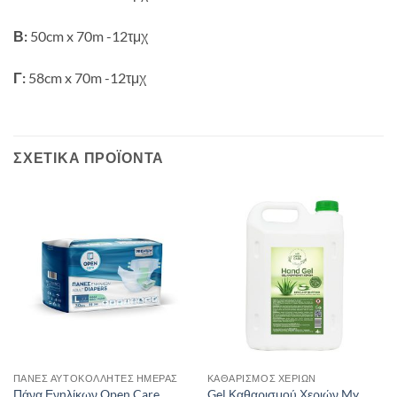
Β:
50cm x 70m -12τμχ
Γ:
58cm x 70m -12τμχ
ΣΧΕΤΙΚΆ ΠΡΟΪΌΝΤΑ
ΠΆΝΕΣ ΑΥΤΟΚΌΛΛΗΤΕΣ ΗΜΈΡΑΣ
ΚΑΘΑΡΙΣΜΌΣ ΧΕΡΙΏΝ
Πάνα Ενηλίκων Open Care,
Gel Καθαρισμού Χεριών My