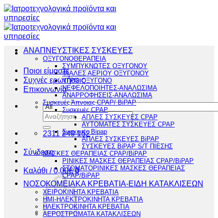
Μετάβαση
στο
περιεχόμενο
ΑΝΑΠΝΕΥΣΤΙΚΕΣ ΣΥΣΚΕΥΕΣ
ΟΞΥΓΟΝΟΘΕΡΑΠΕΙΑ
ΣΥΜΠΥΚΝΩΤΕΣ ΟΞΥΓΟΝΟΥ
Ποιοι είμαστε
ΦΙΑΛΕΣ ΑΕΡΙΟΥ ΟΞΥΓΟΝΟΥ
Συχνές ερωτήσεις
ΥΓΡΟ ΟΞΥΓΟΝΟ
ΝΕΦΕΛΟΠΟΙΗΤΕΣ-ΑΝΑΛΩΣΙΜΑ
Επικοινωνία
ΑΝΑΡΡΟΦΗΣΕΙΣ-ΑΝΑΛΩΣΙΜΑ
Συσκευές Άπνοιας CPAP/ BiPAP
Συσκευές CPAP
Αναζήτηση
ΑΠΛΕΣ ΣΥΣΚΕΥΕΣ CPAP
για:
ΑΥΤΟΜΑΤΕΣ ΣΥΣΚΕΥΕΣ CPAP
Συσκευές Bipap
2311 249 152
ΑΠΛΕΣ ΣΥΣΚΕΥΕΣ BiPAP
ΣΥΣΚΕΥΕΣ BiPAP S/T ΠΙΕΣΗΣ
Σύνδεση
ΜΑΣΚΕΣ ΘΕΡΑΠΕΙΑΣ CPAP/BiPAP
ΡΙΝΙΚΕΣ ΜΑΣΚΕΣ ΘΕΡΑΠΕΙΑΣ CPAP/BiPAP
ΣΤΟΜΑΤΟΡΙΝΙΚΕΣ ΜΑΣΚΕΣ ΘΕΡΑΠΕΙΑΣ
Καλάθι /
0,00
€
0
CPAP/BiPAP
ΝΟΣΟΚΟΜΕΙΑΚΑ ΚΡΕΒΑΤΙΑ-ΕΙΔΗ ΚΑΤΑΚΛΙΣΕΩΝ
ΧΕΙΡΟΚΙΝΗΤΑ ΚΡΕΒΑΤΙΑ
ΗΜΙ-ΗΛΕΚΤΡΟΚΙΝΗΤΑ ΚΡΕΒΑΤΙΑ
ΗΛΕΚΤΡΟΚΙΝΗΤΑ ΚΡΕΒΑΤΙΑ
ΑΕΡΟΣΤΡΩΜΑΤΑ ΚΑΤΑΚΛΙΣΕΩΝ