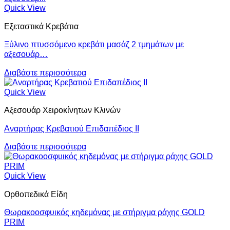
Quick View
Εξεταστικά Κρεβάτια
Ξύλινο πτυσσόμενο κρεβάτι μασάζ 2 τμημάτων με
αξεσουάρ…
Διαβάστε περισσότερα
Quick View
Αξεσουάρ Χειροκίνητων Κλινών
Αναρτήρας Κρεβατιού Επιδαπέδιος ΙΙ
Διαβάστε περισσότερα
Quick View
Ορθοπεδικά Είδη
Θωρακοοσφυικός κηδεμόνας με στήριγμα ράχης GOLD
PRIM