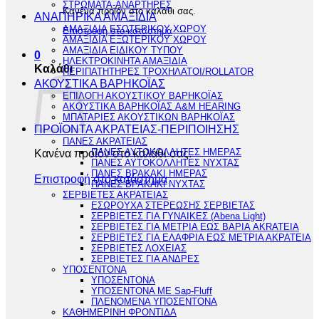
ΣΤΡΩΜΑΤΑ-ΑΝΑΡΤΗΡΕΣ
Κανένα προϊόν στο καλάθι σας.
ΑΝΑΠΗΡΙΚΑ ΑΜΑΞΙΔΙΑ
ΑΜΑΞΙΔΙΑ ΕΣΩΤΕΡΙΚΟΥ ΧΩΡΟΥ
Επιστροφή στο κατάστημα
ΑΜΑΞΙΔΙΑ ΕΞΩΤΕΡΙΚΟΥ ΧΩΡΟΥ
ΑΜΑΞΙΔΙΑ ΕΙΔΙΚΟΥ ΤΥΠΟΥ
0
ΗΛΕΚΤΡΟΚΙΝΗΤΑ ΑΜΑΞΙΔΙΑ
Καλάθι
ΠΕΡΙΠΑΤΗΤΗΡΕΣ ΤΡΟΧΗΛΑΤΟΙ/ROLLATOR
ΑΚΟΥΣΤΙΚΑ ΒΑΡΗΚΟΪΑΣ
ΕΠΙΛΟΓΗ ΑΚΟΥΣΤΙΚΟΥ ΒΑΡΗΚΟΪΑΣ
ΑΚΟΥΣΤΙΚΑ ΒΑΡΗΚΟΪΑΣ A&M HEARING
ΜΠΑΤΑΡΙΕΣ ΑΚΟΥΣΤΙΚΩΝ ΒΑΡΗΚΟΪΑΣ
ΠΡΟΪΟΝΤΑ ΑΚΡΑΤΕΙΑΣ-ΠΕΡΙΠΟΙΗΣΗΣ
ΠΑΝΕΣ ΑΚΡΑΤΕΙΑΣ
Κανένα προϊόν στο καλάθι σας.
ΠΑΝΕΣ ΑΥΤΟΚΟΛΛΗΤΕΣ ΗΜΕΡΑΣ
ΠΑΝΕΣ ΑΥΤΟΚΟΛΛΗΤΕΣ ΝΥΧΤΑΣ
ΠΑΝΕΣ ΒΡΑΚΑΚΙ ΗΜΕΡΑΣ
Επιστροφή στο κατάστημα
ΠΑΝΕΣ ΒΡΑΚΑΚΙ ΝΥΧΤΑΣ
ΣΕΡΒΙΕΤΕΣ ΑΚΡΑΤΕΙΑΣ
ΕΣΩΡΟΥΧΑ ΣΤΕΡΕΩΣΗΣ ΣΕΡΒΙΕΤΑΣ
ΣΕΡΒΙΕΤΕΣ ΓΙΑ ΓΥΝΑΙΚΕΣ (Abena Light)
ΣΕΡΒΙΕΤΕΣ ΓΙΑ ΜΕΤΡΙΑ ΕΩΣ ΒΑΡΙΑ AKRATEIA
ΣΕΡΒΙΕΤΕΣ ΓΙΑ ΕΛΑΦΡΙΑ ΕΩΣ ΜΕΤΡΙΑ ΑΚΡΑΤΕΙΑ
ΣΕΡΒΙΕΤΕΣ ΛΟΧΕΙΑΣ
ΣΕΡΒΙΕΤΕΣ ΓΙΑ ΑΝΔΡΕΣ
ΥΠΟΣΕΝΤΟΝΑ
ΥΠΟΣΕΝΤΟΝΑ
ΥΠΟΣΕΝΤΟΝΑ ΜΕ Sap-Fluff
ΠΛΕΝΟΜΕΝΑ ΥΠΟΣΕΝΤΟΝΑ
ΚΑΘΗΜΕΡΙΝΗ ΦΡΟΝΤΙΔΑ