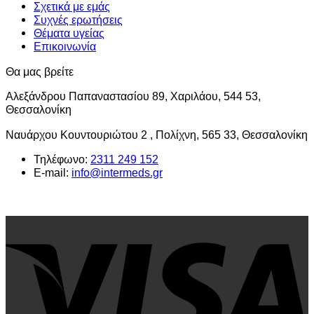
Σχετικά με εμάς
Συχνές ερωτήσεις
Θέματα υγείας
Επικοινωνία
Θα μας βρείτε
Αλεξάνδρου Παπαναστασίου 89, Χαριλάου, 544 53,
Θεσσαλονίκη
Ναυάρχου Κουντουριώτου 2 , Πολίχνη, 565 33, Θεσσαλονίκη
Τηλέφωνο:
2311 249 152
E-mail:
info@intermeds.gr
V