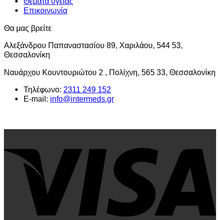
Θέματα υγείας
Επικοινωνία
Θα μας βρείτε
Αλεξάνδρου Παπαναστασίου 89, Χαριλάου, 544 53,
Θεσσαλονίκη
Ναυάρχου Κουντουριώτου 2 , Πολίχνη, 565 33, Θεσσαλονίκη
Τηλέφωνο:
2311 249 152
E-mail:
info@intermeds.gr
V