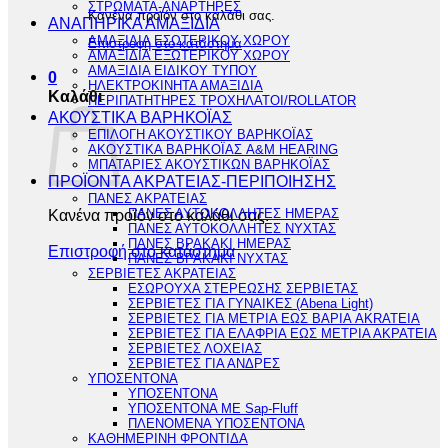
ΣΤΡΩΜΑΤΑ-ΑΝΑΡΤΗΡΕΣ
Κανένα προϊόν στο καλάθι σας.
ΑΝΑΠΗΡΙΚΑ ΑΜΑΞΙΔΙΑ
ΑΜΑΞΙΔΙΑ ΕΣΩΤΕΡΙΚΟΥ ΧΩΡΟΥ
Επιστροφή στο κατάστημα
ΑΜΑΞΙΔΙΑ ΕΞΩΤΕΡΙΚΟΥ ΧΩΡΟΥ
ΑΜΑΞΙΔΙΑ ΕΙΔΙΚΟΥ ΤΥΠΟΥ
0
ΗΛΕΚΤΡΟΚΙΝΗΤΑ ΑΜΑΞΙΔΙΑ
Καλάθι
ΠΕΡΙΠΑΤΗΤΗΡΕΣ ΤΡΟΧΗΛΑΤΟΙ/ROLLATOR
ΑΚΟΥΣΤΙΚΑ ΒΑΡΗΚΟΪΑΣ
ΕΠΙΛΟΓΗ ΑΚΟΥΣΤΙΚΟΥ ΒΑΡΗΚΟΪΑΣ
ΑΚΟΥΣΤΙΚΑ ΒΑΡΗΚΟΪΑΣ A&M HEARING
ΜΠΑΤΑΡΙΕΣ ΑΚΟΥΣΤΙΚΩΝ ΒΑΡΗΚΟΪΑΣ
ΠΡΟΪΟΝΤΑ ΑΚΡΑΤΕΙΑΣ-ΠΕΡΙΠΟΙΗΣΗΣ
ΠΑΝΕΣ ΑΚΡΑΤΕΙΑΣ
Κανένα προϊόν στο καλάθι σας.
ΠΑΝΕΣ ΑΥΤΟΚΟΛΛΗΤΕΣ ΗΜΕΡΑΣ
ΠΑΝΕΣ ΑΥΤΟΚΟΛΛΗΤΕΣ ΝΥΧΤΑΣ
ΠΑΝΕΣ ΒΡΑΚΑΚΙ ΗΜΕΡΑΣ
Επιστροφή στο κατάστημα
ΠΑΝΕΣ ΒΡΑΚΑΚΙ ΝΥΧΤΑΣ
ΣΕΡΒΙΕΤΕΣ ΑΚΡΑΤΕΙΑΣ
ΕΣΩΡΟΥΧΑ ΣΤΕΡΕΩΣΗΣ ΣΕΡΒΙΕΤΑΣ
ΣΕΡΒΙΕΤΕΣ ΓΙΑ ΓΥΝΑΙΚΕΣ (Abena Light)
ΣΕΡΒΙΕΤΕΣ ΓΙΑ ΜΕΤΡΙΑ ΕΩΣ ΒΑΡΙΑ AKRATEIA
ΣΕΡΒΙΕΤΕΣ ΓΙΑ ΕΛΑΦΡΙΑ ΕΩΣ ΜΕΤΡΙΑ ΑΚΡΑΤΕΙΑ
ΣΕΡΒΙΕΤΕΣ ΛΟΧΕΙΑΣ
ΣΕΡΒΙΕΤΕΣ ΓΙΑ ΑΝΔΡΕΣ
ΥΠΟΣΕΝΤΟΝΑ
ΥΠΟΣΕΝΤΟΝΑ
ΥΠΟΣΕΝΤΟΝΑ ΜΕ Sap-Fluff
ΠΛΕΝΟΜΕΝΑ ΥΠΟΣΕΝΤΟΝΑ
ΚΑΘΗΜΕΡΙΝΗ ΦΡΟΝΤΙΔΑ