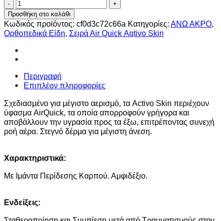
Πηχεοκαρπικός
Νάρθηκας
Προσθήκη στο καλάθι
Ελαστικός
Κωδικός προϊόντος:
cf0d3c72c66a
Κατηγορίες:
ΑΝΩ ΑΚΡΟ
,
Μπεζ
Ορθοπεδικά Είδη
,
Σειρά Αir Quick Αqtivo Skin
Aqtivo
Skin
/
Ref:...
Περιγραφή
ποσότητα
Επιπλέον πληροφορίες
Σχεδιασμένο για μέγιστo αερισμό, τα Activo Skin περιέχουν
ύφασμα AirQuick, τα οποία απορροφούν γρήγορα και
αποβάλλουν την υγρασία προς τα έξω, επιτρέποντας συνεχή
ροή αέρα. Στεγνό δέρμα για μέγιστη άνεση.
Χαρακτηριστικά:
Με Ιμάντα Περίδεσης Καρπού. Αμφιδέξιο.
Ενδείξεις:
Σταθεροποίηση και Συμπίεση μετά από Τραυματισμούς στον