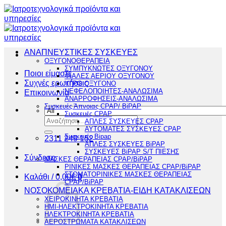
Μετάβαση
στο
περιεχόμενο
ΑΝΑΠΝΕΥΣΤΙΚΕΣ ΣΥΣΚΕΥΕΣ
ΟΞΥΓΟΝΟΘΕΡΑΠΕΙΑ
ΣΥΜΠΥΚΝΩΤΕΣ ΟΞΥΓΟΝΟΥ
Ποιοι είμαστε
ΦΙΑΛΕΣ ΑΕΡΙΟΥ ΟΞΥΓΟΝΟΥ
Συχνές ερωτήσεις
ΥΓΡΟ ΟΞΥΓΟΝΟ
ΝΕΦΕΛΟΠΟΙΗΤΕΣ-ΑΝΑΛΩΣΙΜΑ
Επικοινωνία
ΑΝΑΡΡΟΦΗΣΕΙΣ-ΑΝΑΛΩΣΙΜΑ
Συσκευές Άπνοιας CPAP/ BiPAP
Συσκευές CPAP
Αναζήτηση
ΑΠΛΕΣ ΣΥΣΚΕΥΕΣ CPAP
για:
ΑΥΤΟΜΑΤΕΣ ΣΥΣΚΕΥΕΣ CPAP
Συσκευές Bipap
2311 249 152
ΑΠΛΕΣ ΣΥΣΚΕΥΕΣ BiPAP
ΣΥΣΚΕΥΕΣ BiPAP S/T ΠΙΕΣΗΣ
Σύνδεση
ΜΑΣΚΕΣ ΘΕΡΑΠΕΙΑΣ CPAP/BiPAP
ΡΙΝΙΚΕΣ ΜΑΣΚΕΣ ΘΕΡΑΠΕΙΑΣ CPAP/BiPAP
ΣΤΟΜΑΤΟΡΙΝΙΚΕΣ ΜΑΣΚΕΣ ΘΕΡΑΠΕΙΑΣ
Καλάθι /
0,00
€
0
CPAP/BiPAP
ΝΟΣΟΚΟΜΕΙΑΚΑ ΚΡΕΒΑΤΙΑ-ΕΙΔΗ ΚΑΤΑΚΛΙΣΕΩΝ
ΧΕΙΡΟΚΙΝΗΤΑ ΚΡΕΒΑΤΙΑ
ΗΜΙ-ΗΛΕΚΤΡΟΚΙΝΗΤΑ ΚΡΕΒΑΤΙΑ
ΗΛΕΚΤΡΟΚΙΝΗΤΑ ΚΡΕΒΑΤΙΑ
ΑΕΡΟΣΤΡΩΜΑΤΑ ΚΑΤΑΚΛΙΣΕΩΝ