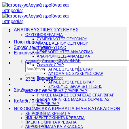
Μετάβαση
στο
περιεχόμενο
ΑΝΑΠΝΕΥΣΤΙΚΕΣ ΣΥΣΚΕΥΕΣ
ΟΞΥΓΟΝΟΘΕΡΑΠΕΙΑ
ΣΥΜΠΥΚΝΩΤΕΣ ΟΞΥΓΟΝΟΥ
Ποιοι είμαστε
ΦΙΑΛΕΣ ΑΕΡΙΟΥ ΟΞΥΓΟΝΟΥ
Συχνές ερωτήσεις
ΥΓΡΟ ΟΞΥΓΟΝΟ
ΝΕΦΕΛΟΠΟΙΗΤΕΣ-ΑΝΑΛΩΣΙΜΑ
Επικοινωνία
ΑΝΑΡΡΟΦΗΣΕΙΣ-ΑΝΑΛΩΣΙΜΑ
Συσκευές Άπνοιας CPAP/ BiPAP
Συσκευές CPAP
Αναζήτηση
ΑΠΛΕΣ ΣΥΣΚΕΥΕΣ CPAP
για:
ΑΥΤΟΜΑΤΕΣ ΣΥΣΚΕΥΕΣ CPAP
Συσκευές Bipap
2311 249 152
ΑΠΛΕΣ ΣΥΣΚΕΥΕΣ BiPAP
ΣΥΣΚΕΥΕΣ BiPAP S/T ΠΙΕΣΗΣ
Σύνδεση
ΜΑΣΚΕΣ ΘΕΡΑΠΕΙΑΣ CPAP/BiPAP
ΡΙΝΙΚΕΣ ΜΑΣΚΕΣ ΘΕΡΑΠΕΙΑΣ CPAP/BiPAP
ΣΤΟΜΑΤΟΡΙΝΙΚΕΣ ΜΑΣΚΕΣ ΘΕΡΑΠΕΙΑΣ
Καλάθι /
0,00
€
0
CPAP/BiPAP
ΝΟΣΟΚΟΜΕΙΑΚΑ ΚΡΕΒΑΤΙΑ-ΕΙΔΗ ΚΑΤΑΚΛΙΣΕΩΝ
ΧΕΙΡΟΚΙΝΗΤΑ ΚΡΕΒΑΤΙΑ
ΗΜΙ-ΗΛΕΚΤΡΟΚΙΝΗΤΑ ΚΡΕΒΑΤΙΑ
ΗΛΕΚΤΡΟΚΙΝΗΤΑ ΚΡΕΒΑΤΙΑ
ΑΕΡΟΣΤΡΩΜΑΤΑ ΚΑΤΑΚΛΙΣΕΩΝ