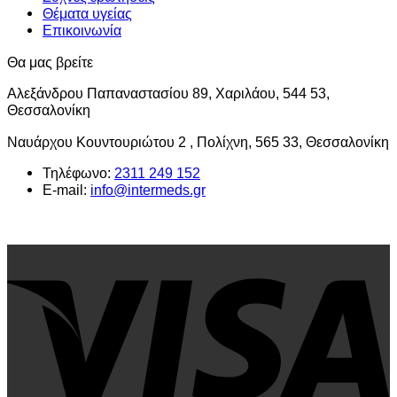
Θέματα υγείας
Επικοινωνία
Θα μας βρείτε
Αλεξάνδρου Παπαναστασίου 89, Χαριλάου, 544 53,
Θεσσαλονίκη
Ναυάρχου Κουντουριώτου 2 , Πολίχνη, 565 33, Θεσσαλονίκη
Τηλέφωνο:
2311 249 152
E-mail:
info@intermeds.gr
V