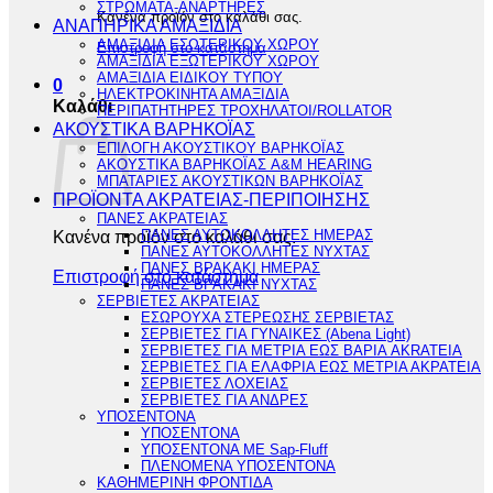
ΣΤΡΩΜΑΤΑ-ΑΝΑΡΤΗΡΕΣ
Κανένα προϊόν στο καλάθι σας.
ΑΝΑΠΗΡΙΚΑ ΑΜΑΞΙΔΙΑ
ΑΜΑΞΙΔΙΑ ΕΣΩΤΕΡΙΚΟΥ ΧΩΡΟΥ
Επιστροφή στο κατάστημα
ΑΜΑΞΙΔΙΑ ΕΞΩΤΕΡΙΚΟΥ ΧΩΡΟΥ
ΑΜΑΞΙΔΙΑ ΕΙΔΙΚΟΥ ΤΥΠΟΥ
0
ΗΛΕΚΤΡΟΚΙΝΗΤΑ ΑΜΑΞΙΔΙΑ
Καλάθι
ΠΕΡΙΠΑΤΗΤΗΡΕΣ ΤΡΟΧΗΛΑΤΟΙ/ROLLATOR
ΑΚΟΥΣΤΙΚΑ ΒΑΡΗΚΟΪΑΣ
ΕΠΙΛΟΓΗ ΑΚΟΥΣΤΙΚΟΥ ΒΑΡΗΚΟΪΑΣ
ΑΚΟΥΣΤΙΚΑ ΒΑΡΗΚΟΪΑΣ A&M HEARING
ΜΠΑΤΑΡΙΕΣ ΑΚΟΥΣΤΙΚΩΝ ΒΑΡΗΚΟΪΑΣ
ΠΡΟΪΟΝΤΑ ΑΚΡΑΤΕΙΑΣ-ΠΕΡΙΠΟΙΗΣΗΣ
ΠΑΝΕΣ ΑΚΡΑΤΕΙΑΣ
Κανένα προϊόν στο καλάθι σας.
ΠΑΝΕΣ ΑΥΤΟΚΟΛΛΗΤΕΣ ΗΜΕΡΑΣ
ΠΑΝΕΣ ΑΥΤΟΚΟΛΛΗΤΕΣ ΝΥΧΤΑΣ
ΠΑΝΕΣ ΒΡΑΚΑΚΙ ΗΜΕΡΑΣ
Επιστροφή στο κατάστημα
ΠΑΝΕΣ ΒΡΑΚΑΚΙ ΝΥΧΤΑΣ
ΣΕΡΒΙΕΤΕΣ ΑΚΡΑΤΕΙΑΣ
ΕΣΩΡΟΥΧΑ ΣΤΕΡΕΩΣΗΣ ΣΕΡΒΙΕΤΑΣ
ΣΕΡΒΙΕΤΕΣ ΓΙΑ ΓΥΝΑΙΚΕΣ (Abena Light)
ΣΕΡΒΙΕΤΕΣ ΓΙΑ ΜΕΤΡΙΑ ΕΩΣ ΒΑΡΙΑ AKRATEIA
ΣΕΡΒΙΕΤΕΣ ΓΙΑ ΕΛΑΦΡΙΑ ΕΩΣ ΜΕΤΡΙΑ ΑΚΡΑΤΕΙΑ
ΣΕΡΒΙΕΤΕΣ ΛΟΧΕΙΑΣ
ΣΕΡΒΙΕΤΕΣ ΓΙΑ ΑΝΔΡΕΣ
ΥΠΟΣΕΝΤΟΝΑ
ΥΠΟΣΕΝΤΟΝΑ
ΥΠΟΣΕΝΤΟΝΑ ΜΕ Sap-Fluff
ΠΛΕΝΟΜΕΝΑ ΥΠΟΣΕΝΤΟΝΑ
ΚΑΘΗΜΕΡΙΝΗ ΦΡΟΝΤΙΔΑ