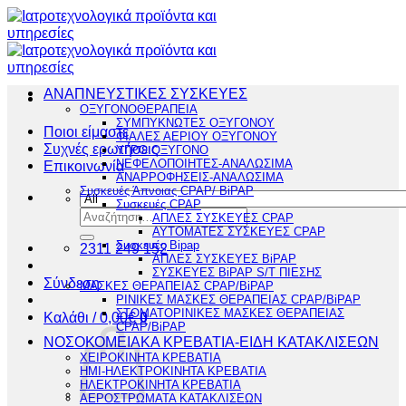
Μετάβαση
στο
περιεχόμενο
ΑΝΑΠΝΕΥΣΤΙΚΕΣ ΣΥΣΚΕΥΕΣ
ΟΞΥΓΟΝΟΘΕΡΑΠΕΙΑ
ΣΥΜΠΥΚΝΩΤΕΣ ΟΞΥΓΟΝΟΥ
Ποιοι είμαστε
ΦΙΑΛΕΣ ΑΕΡΙΟΥ ΟΞΥΓΟΝΟΥ
Συχνές ερωτήσεις
ΥΓΡΟ ΟΞΥΓΟΝΟ
ΝΕΦΕΛΟΠΟΙΗΤΕΣ-ΑΝΑΛΩΣΙΜΑ
Επικοινωνία
ΑΝΑΡΡΟΦΗΣΕΙΣ-ΑΝΑΛΩΣΙΜΑ
Συσκευές Άπνοιας CPAP/ BiPAP
Συσκευές CPAP
Αναζήτηση
ΑΠΛΕΣ ΣΥΣΚΕΥΕΣ CPAP
για:
ΑΥΤΟΜΑΤΕΣ ΣΥΣΚΕΥΕΣ CPAP
Συσκευές Bipap
2311 249 152
ΑΠΛΕΣ ΣΥΣΚΕΥΕΣ BiPAP
ΣΥΣΚΕΥΕΣ BiPAP S/T ΠΙΕΣΗΣ
Σύνδεση
ΜΑΣΚΕΣ ΘΕΡΑΠΕΙΑΣ CPAP/BiPAP
ΡΙΝΙΚΕΣ ΜΑΣΚΕΣ ΘΕΡΑΠΕΙΑΣ CPAP/BiPAP
ΣΤΟΜΑΤΟΡΙΝΙΚΕΣ ΜΑΣΚΕΣ ΘΕΡΑΠΕΙΑΣ
Καλάθι /
0,00
€
0
CPAP/BiPAP
ΝΟΣΟΚΟΜΕΙΑΚΑ ΚΡΕΒΑΤΙΑ-ΕΙΔΗ ΚΑΤΑΚΛΙΣΕΩΝ
ΧΕΙΡΟΚΙΝΗΤΑ ΚΡΕΒΑΤΙΑ
ΗΜΙ-ΗΛΕΚΤΡΟΚΙΝΗΤΑ ΚΡΕΒΑΤΙΑ
ΗΛΕΚΤΡΟΚΙΝΗΤΑ ΚΡΕΒΑΤΙΑ
ΑΕΡΟΣΤΡΩΜΑΤΑ ΚΑΤΑΚΛΙΣΕΩΝ