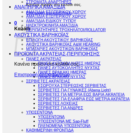
ΣΤΡΩΜΑΤΑ-ΑΝΑΡΤΗΡΕΣ
Κανένα προϊόν στο καλάθι σας.
ΑΝΑΠΗΡΙΚΑ ΑΜΑΞΙΔΙΑ
ΑΜΑΞΙΔΙΑ ΕΣΩΤΕΡΙΚΟΥ ΧΩΡΟΥ
Επιστροφή στο κατάστημα
ΑΜΑΞΙΔΙΑ ΕΞΩΤΕΡΙΚΟΥ ΧΩΡΟΥ
ΑΜΑΞΙΔΙΑ ΕΙΔΙΚΟΥ ΤΥΠΟΥ
0
ΗΛΕΚΤΡΟΚΙΝΗΤΑ ΑΜΑΞΙΔΙΑ
Καλάθι
ΠΕΡΙΠΑΤΗΤΗΡΕΣ ΤΡΟΧΗΛΑΤΟΙ/ROLLATOR
ΑΚΟΥΣΤΙΚΑ ΒΑΡΗΚΟΪΑΣ
ΕΠΙΛΟΓΗ ΑΚΟΥΣΤΙΚΟΥ ΒΑΡΗΚΟΪΑΣ
ΑΚΟΥΣΤΙΚΑ ΒΑΡΗΚΟΪΑΣ A&M HEARING
ΜΠΑΤΑΡΙΕΣ ΑΚΟΥΣΤΙΚΩΝ ΒΑΡΗΚΟΪΑΣ
ΠΡΟΪΟΝΤΑ ΑΚΡΑΤΕΙΑΣ-ΠΕΡΙΠΟΙΗΣΗΣ
ΠΑΝΕΣ ΑΚΡΑΤΕΙΑΣ
Κανένα προϊόν στο καλάθι σας.
ΠΑΝΕΣ ΑΥΤΟΚΟΛΛΗΤΕΣ ΗΜΕΡΑΣ
ΠΑΝΕΣ ΑΥΤΟΚΟΛΛΗΤΕΣ ΝΥΧΤΑΣ
ΠΑΝΕΣ ΒΡΑΚΑΚΙ ΗΜΕΡΑΣ
Επιστροφή στο κατάστημα
ΠΑΝΕΣ ΒΡΑΚΑΚΙ ΝΥΧΤΑΣ
ΣΕΡΒΙΕΤΕΣ ΑΚΡΑΤΕΙΑΣ
ΕΣΩΡΟΥΧΑ ΣΤΕΡΕΩΣΗΣ ΣΕΡΒΙΕΤΑΣ
ΣΕΡΒΙΕΤΕΣ ΓΙΑ ΓΥΝΑΙΚΕΣ (Abena Light)
ΣΕΡΒΙΕΤΕΣ ΓΙΑ ΜΕΤΡΙΑ ΕΩΣ ΒΑΡΙΑ AKRATEIA
ΣΕΡΒΙΕΤΕΣ ΓΙΑ ΕΛΑΦΡΙΑ ΕΩΣ ΜΕΤΡΙΑ ΑΚΡΑΤΕΙΑ
ΣΕΡΒΙΕΤΕΣ ΛΟΧΕΙΑΣ
ΣΕΡΒΙΕΤΕΣ ΓΙΑ ΑΝΔΡΕΣ
ΥΠΟΣΕΝΤΟΝΑ
ΥΠΟΣΕΝΤΟΝΑ
ΥΠΟΣΕΝΤΟΝΑ ΜΕ Sap-Fluff
ΠΛΕΝΟΜΕΝΑ ΥΠΟΣΕΝΤΟΝΑ
ΚΑΘΗΜΕΡΙΝΗ ΦΡΟΝΤΙΔΑ