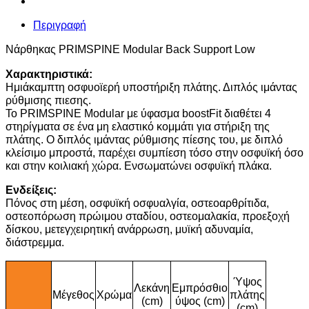
Περιγραφή
Νάρθηκας PRIMSPINE Modular Back Support Low
Χαρακτηριστικά:
Ημιάκαμπτη οσφυοϊερή υποστήριξη πλάτης. Διπλός ιμάντας
ρύθμισης πιεσης.
Το PRIMSPINE Modular με ύφασμα boostFit διαθέτει 4
στηρίγματα σε ένα μη ελαστικό κομμάτι για στήριξη της
πλάτης. Ο διπλός ιμάντας ρύθμισης πίεσης του, με διπλό
κλείσιμο μπροστά, παρέχει συμπίεση τόσο στην οσφυϊκή όσο
και στην κοιλιακή χώρα. Ενσωματώνει οσφυϊκή πλάκα.
Ενδείξεις:
Πόνος στη μέση, οσφυϊκή οσφυαλγία, οστεοαρθρίτιδα,
οστεοπόρωση πρώιμου σταδίου, οστεομαλακία, προεξοχή
δίσκου, μετεγχειρητική ανάρρωση, μυϊκή αδυναμία,
διάστρεμμα.
Ύψος
Λεκάνη
Εμπρόσθιο
Μέγεθος
Χρώμα
πλάτης
(cm)
ύψος (cm)
(cm)