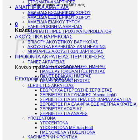
ΣΤΡΩΜΑΤΑ-ΑΝΑΡΤΗΡΕΣ
Κανένα προϊόν στο καλάθι σας.
ΑΝΑΠΗΡΙΚΑ ΑΜΑΞΙΔΙΑ
ΑΜΑΞΙΔΙΑ ΕΣΩΤΕΡΙΚΟΥ ΧΩΡΟΥ
Επιστροφή στο κατάστημα
ΑΜΑΞΙΔΙΑ ΕΞΩΤΕΡΙΚΟΥ ΧΩΡΟΥ
ΑΜΑΞΙΔΙΑ ΕΙΔΙΚΟΥ ΤΥΠΟΥ
0
ΗΛΕΚΤΡΟΚΙΝΗΤΑ ΑΜΑΞΙΔΙΑ
Καλάθι
ΠΕΡΙΠΑΤΗΤΗΡΕΣ ΤΡΟΧΗΛΑΤΟΙ/ROLLATOR
ΑΚΟΥΣΤΙΚΑ ΒΑΡΗΚΟΪΑΣ
ΕΠΙΛΟΓΗ ΑΚΟΥΣΤΙΚΟΥ ΒΑΡΗΚΟΪΑΣ
ΑΚΟΥΣΤΙΚΑ ΒΑΡΗΚΟΪΑΣ A&M HEARING
ΜΠΑΤΑΡΙΕΣ ΑΚΟΥΣΤΙΚΩΝ ΒΑΡΗΚΟΪΑΣ
ΠΡΟΪΟΝΤΑ ΑΚΡΑΤΕΙΑΣ-ΠΕΡΙΠΟΙΗΣΗΣ
ΠΑΝΕΣ ΑΚΡΑΤΕΙΑΣ
Κανένα προϊόν στο καλάθι σας.
ΠΑΝΕΣ ΑΥΤΟΚΟΛΛΗΤΕΣ ΗΜΕΡΑΣ
ΠΑΝΕΣ ΑΥΤΟΚΟΛΛΗΤΕΣ ΝΥΧΤΑΣ
ΠΑΝΕΣ ΒΡΑΚΑΚΙ ΗΜΕΡΑΣ
Επιστροφή στο κατάστημα
ΠΑΝΕΣ ΒΡΑΚΑΚΙ ΝΥΧΤΑΣ
ΣΕΡΒΙΕΤΕΣ ΑΚΡΑΤΕΙΑΣ
ΕΣΩΡΟΥΧΑ ΣΤΕΡΕΩΣΗΣ ΣΕΡΒΙΕΤΑΣ
ΣΕΡΒΙΕΤΕΣ ΓΙΑ ΓΥΝΑΙΚΕΣ (Abena Light)
ΣΕΡΒΙΕΤΕΣ ΓΙΑ ΜΕΤΡΙΑ ΕΩΣ ΒΑΡΙΑ AKRATEIA
ΣΕΡΒΙΕΤΕΣ ΓΙΑ ΕΛΑΦΡΙΑ ΕΩΣ ΜΕΤΡΙΑ ΑΚΡΑΤΕΙΑ
ΣΕΡΒΙΕΤΕΣ ΛΟΧΕΙΑΣ
ΣΕΡΒΙΕΤΕΣ ΓΙΑ ΑΝΔΡΕΣ
ΥΠΟΣΕΝΤΟΝΑ
ΥΠΟΣΕΝΤΟΝΑ
ΥΠΟΣΕΝΤΟΝΑ ΜΕ Sap-Fluff
ΠΛΕΝΟΜΕΝΑ ΥΠΟΣΕΝΤΟΝΑ
ΚΑΘΗΜΕΡΙΝΗ ΦΡΟΝΤΙΔΑ