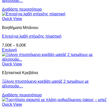
αξεσουάρ…
Διαβάστε περισσότερα
Quick View
Βοηθήματα Μπάνιου
Επιτοίχια λαβή στήριξης πλαστική
Price
7,00
€
–
9,00
€
range:
Επιλογή
Αυτό
7,00€
το
through
προϊόν
9,00€
Quick View
έχει
Εξεταστικά Κρεβάτια
πολλαπλές
παραλλαγές.
Ξύλινο πτυσσόμενο κρεβάτι μασάζ 2 τμημάτων με
Οι
αξεσουάρ…
επιλογές
μπορούν
Διαβάστε περισσότερα
να
επιλεγούν
Quick View
στη
σελίδα