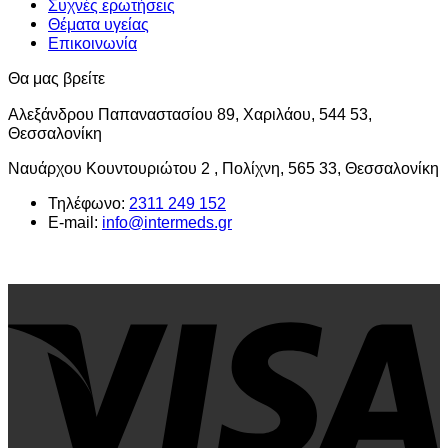
Συχνές ερωτήσεις
Θέματα υγείας
Επικοινωνία
Θα μας βρείτε
Αλεξάνδρου Παπαναστασίου 89, Χαριλάου, 544 53,
Θεσσαλονίκη
Ναυάρχου Κουντουριώτου 2 , Πολίχνη, 565 33, Θεσσαλονίκη
Τηλέφωνο:
2311 249 152
E-mail:
info@intermeds.gr
V