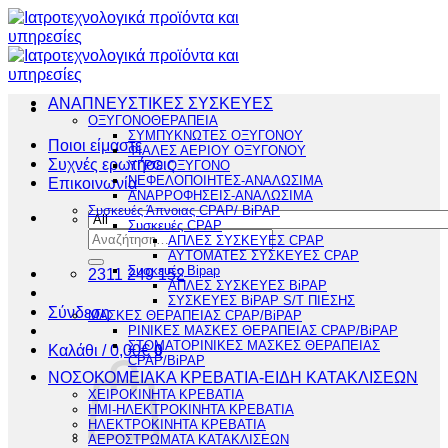
Μετάβαση
στο
περιεχόμενο
ΑΝΑΠΝΕΥΣΤΙΚΕΣ ΣΥΣΚΕΥΕΣ
ΟΞΥΓΟΝΟΘΕΡΑΠΕΙΑ
ΣΥΜΠΥΚΝΩΤΕΣ ΟΞΥΓΟΝΟΥ
Ποιοι είμαστε
ΦΙΑΛΕΣ ΑΕΡΙΟΥ ΟΞΥΓΟΝΟΥ
Συχνές ερωτήσεις
ΥΓΡΟ ΟΞΥΓΟΝΟ
ΝΕΦΕΛΟΠΟΙΗΤΕΣ-ΑΝΑΛΩΣΙΜΑ
Επικοινωνία
ΑΝΑΡΡΟΦΗΣΕΙΣ-ΑΝΑΛΩΣΙΜΑ
Συσκευές Άπνοιας CPAP/ BiPAP
Συσκευές CPAP
Αναζήτηση
ΑΠΛΕΣ ΣΥΣΚΕΥΕΣ CPAP
για:
ΑΥΤΟΜΑΤΕΣ ΣΥΣΚΕΥΕΣ CPAP
Συσκευές Bipap
2311 249 152
ΑΠΛΕΣ ΣΥΣΚΕΥΕΣ BiPAP
ΣΥΣΚΕΥΕΣ BiPAP S/T ΠΙΕΣΗΣ
Σύνδεση
ΜΑΣΚΕΣ ΘΕΡΑΠΕΙΑΣ CPAP/BiPAP
ΡΙΝΙΚΕΣ ΜΑΣΚΕΣ ΘΕΡΑΠΕΙΑΣ CPAP/BiPAP
ΣΤΟΜΑΤΟΡΙΝΙΚΕΣ ΜΑΣΚΕΣ ΘΕΡΑΠΕΙΑΣ
Καλάθι /
0,00
€
0
CPAP/BiPAP
ΝΟΣΟΚΟΜΕΙΑΚΑ ΚΡΕΒΑΤΙΑ-ΕΙΔΗ ΚΑΤΑΚΛΙΣΕΩΝ
ΧΕΙΡΟΚΙΝΗΤΑ ΚΡΕΒΑΤΙΑ
ΗΜΙ-ΗΛΕΚΤΡΟΚΙΝΗΤΑ ΚΡΕΒΑΤΙΑ
ΗΛΕΚΤΡΟΚΙΝΗΤΑ ΚΡΕΒΑΤΙΑ
ΑΕΡΟΣΤΡΩΜΑΤΑ ΚΑΤΑΚΛΙΣΕΩΝ