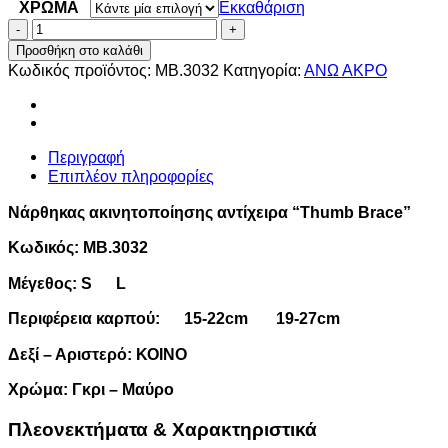
ΧΡΩΜΑ
Εκκαθάριση
Νάρθηκας
ακινητοποίησης
Προσθήκη στο καλάθι
αντίχειρα
Κωδικός προϊόντος:
ΜΒ.3032
Κατηγορία:
ΑΝΩ ΑΚΡΟ
“Thumb
Brace”
MB.3032
ποσότητα
Περιγραφή
Επιπλέον πληροφορίες
Νάρθηκας ακινητοποίησης αντίχειρα “Thumb Brace”
Κωδικός: MB.3032
Μέγεθος: S L
Περιφέρεια καρπού: 15-22cm 19-27cm
Δεξί – Αριστερό: ΚΟΙΝΟ
Χρώμα: Γκρι – Μαύρο
Πλεονεκτήματα & Χαρακτηριστικά