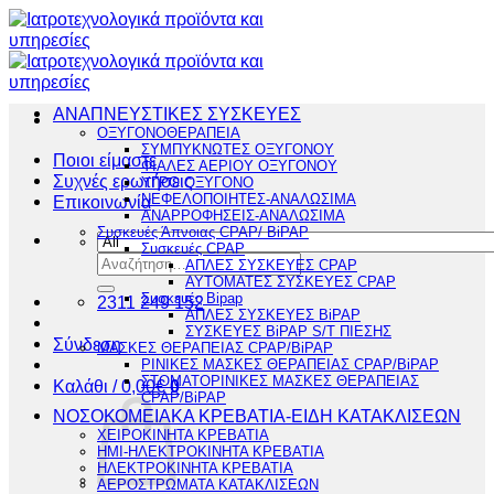
Μετάβαση
στο
περιεχόμενο
ΑΝΑΠΝΕΥΣΤΙΚΕΣ ΣΥΣΚΕΥΕΣ
ΟΞΥΓΟΝΟΘΕΡΑΠΕΙΑ
ΣΥΜΠΥΚΝΩΤΕΣ ΟΞΥΓΟΝΟΥ
Ποιοι είμαστε
ΦΙΑΛΕΣ ΑΕΡΙΟΥ ΟΞΥΓΟΝΟΥ
Συχνές ερωτήσεις
ΥΓΡΟ ΟΞΥΓΟΝΟ
ΝΕΦΕΛΟΠΟΙΗΤΕΣ-ΑΝΑΛΩΣΙΜΑ
Επικοινωνία
ΑΝΑΡΡΟΦΗΣΕΙΣ-ΑΝΑΛΩΣΙΜΑ
Συσκευές Άπνοιας CPAP/ BiPAP
Συσκευές CPAP
Αναζήτηση
ΑΠΛΕΣ ΣΥΣΚΕΥΕΣ CPAP
για:
ΑΥΤΟΜΑΤΕΣ ΣΥΣΚΕΥΕΣ CPAP
Συσκευές Bipap
2311 249 152
ΑΠΛΕΣ ΣΥΣΚΕΥΕΣ BiPAP
ΣΥΣΚΕΥΕΣ BiPAP S/T ΠΙΕΣΗΣ
Σύνδεση
ΜΑΣΚΕΣ ΘΕΡΑΠΕΙΑΣ CPAP/BiPAP
ΡΙΝΙΚΕΣ ΜΑΣΚΕΣ ΘΕΡΑΠΕΙΑΣ CPAP/BiPAP
ΣΤΟΜΑΤΟΡΙΝΙΚΕΣ ΜΑΣΚΕΣ ΘΕΡΑΠΕΙΑΣ
Καλάθι /
0,00
€
0
CPAP/BiPAP
ΝΟΣΟΚΟΜΕΙΑΚΑ ΚΡΕΒΑΤΙΑ-ΕΙΔΗ ΚΑΤΑΚΛΙΣΕΩΝ
ΧΕΙΡΟΚΙΝΗΤΑ ΚΡΕΒΑΤΙΑ
ΗΜΙ-ΗΛΕΚΤΡΟΚΙΝΗΤΑ ΚΡΕΒΑΤΙΑ
ΗΛΕΚΤΡΟΚΙΝΗΤΑ ΚΡΕΒΑΤΙΑ
ΑΕΡΟΣΤΡΩΜΑΤΑ ΚΑΤΑΚΛΙΣΕΩΝ