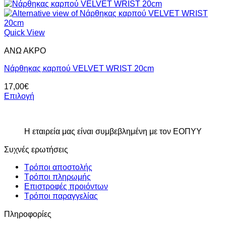
Αυτό
το
προϊόν
έχει
Quick View
πολλαπλές
ΑΝΩ ΑΚΡΟ
παραλλαγές.
Οι
Nάρθηκας καρπού VELVET WRIST 20cm
επιλογές
μπορούν
17,00
€
να
Επιλογή
επιλεγούν
Αυτό
στη
το
σελίδα
προϊόν
του
Η εταιρεία μας είναι συμβεβλημένη με τον ΕΟΠΥΥ
έχει
προϊόντος
πολλαπλές
Συχνές ερωτήσεις
παραλλαγές.
Οι
Τρόποι αποστολής
επιλογές
Τρόποι πληρωμής
μπορούν
Επιστροφές προιόντων
να
Τρόποι παραγγελίας
επιλεγούν
στη
Πληροφορίες
σελίδα