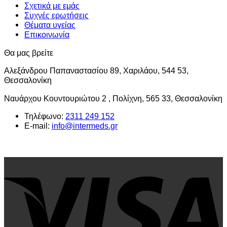
του
Σχετικά με εμάς
προϊόντος
Συχνές ερωτήσεις
Θέματα υγείας
Επικοινωνία
Θα μας βρείτε
Αλεξάνδρου Παπαναστασίου 89, Χαριλάου, 544 53,
Θεσσαλονίκη
Ναυάρχου Κουντουριώτου 2 , Πολίχνη, 565 33, Θεσσαλονίκη
Τηλέφωνο:
2311 249 152
E-mail:
info@intermeds.gr
V