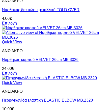
ΑΝΩ ΑΚΡΟ
παραλλαγές.
Οι
Νάρθηκας δακτύλου μεταλλικό FOLD OVER
επιλογές
μπορούν
4,00
€
να
Επιλογή
επιλεγούν
Αυτό
στη
το
σελίδα
προϊόν
του
έχει
Quick View
προϊόντος
πολλαπλές
ΑΝΩ ΑΚΡΟ
παραλλαγές.
Οι
Νάρθηκας καρπού VELVET 26cm MB.3026
επιλογές
μπορούν
24,00
€
να
Επιλογή
επιλεγούν
Αυτό
στη
το
Quick View
σελίδα
προϊόν
του
ΑΝΩ ΑΚΡΟ
έχει
προϊόντος
πολλαπλές
Περιαγκωνίδα ελαστική ELASTIC ELBOW MB.2320
παραλλαγές.
Οι
10,00
€
επιλογές