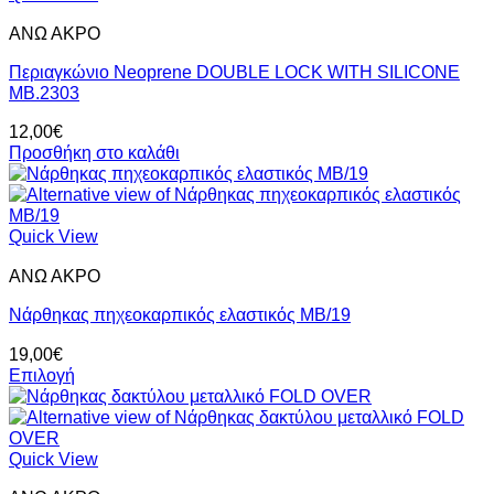
ΑΝΩ ΑΚΡΟ
Περιαγκώνιο Neoprene DOUBLE LOCK WITH SILICONE
ΜΒ.2303
12,00
€
Προσθήκη στο καλάθι
Quick View
ΑΝΩ ΑΚΡΟ
Νάρθηκας πηχεοκαρπικός ελαστικός ΜΒ/19
19,00
€
Επιλογή
Αυτό
το
προϊόν
έχει
Quick View
πολλαπλές