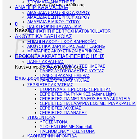
ΣΤΡΩΜΑΤΑ-ΑΝΑΡΤΗΡΕΣ
Κανένα προϊόν στο καλάθι σας.
ΑΝΑΠΗΡΙΚΑ ΑΜΑΞΙΔΙΑ
ΑΜΑΞΙΔΙΑ ΕΣΩΤΕΡΙΚΟΥ ΧΩΡΟΥ
Επιστροφή στο κατάστημα
ΑΜΑΞΙΔΙΑ ΕΞΩΤΕΡΙΚΟΥ ΧΩΡΟΥ
ΑΜΑΞΙΔΙΑ ΕΙΔΙΚΟΥ ΤΥΠΟΥ
0
ΗΛΕΚΤΡΟΚΙΝΗΤΑ ΑΜΑΞΙΔΙΑ
Καλάθι
ΠΕΡΙΠΑΤΗΤΗΡΕΣ ΤΡΟΧΗΛΑΤΟΙ/ROLLATOR
ΑΚΟΥΣΤΙΚΑ ΒΑΡΗΚΟΪΑΣ
ΕΠΙΛΟΓΗ ΑΚΟΥΣΤΙΚΟΥ ΒΑΡΗΚΟΪΑΣ
ΑΚΟΥΣΤΙΚΑ ΒΑΡΗΚΟΪΑΣ A&M HEARING
ΜΠΑΤΑΡΙΕΣ ΑΚΟΥΣΤΙΚΩΝ ΒΑΡΗΚΟΪΑΣ
ΠΡΟΪΟΝΤΑ ΑΚΡΑΤΕΙΑΣ-ΠΕΡΙΠΟΙΗΣΗΣ
ΠΑΝΕΣ ΑΚΡΑΤΕΙΑΣ
Κανένα προϊόν στο καλάθι σας.
ΠΑΝΕΣ ΑΥΤΟΚΟΛΛΗΤΕΣ ΗΜΕΡΑΣ
ΠΑΝΕΣ ΑΥΤΟΚΟΛΛΗΤΕΣ ΝΥΧΤΑΣ
ΠΑΝΕΣ ΒΡΑΚΑΚΙ ΗΜΕΡΑΣ
Επιστροφή στο κατάστημα
ΠΑΝΕΣ ΒΡΑΚΑΚΙ ΝΥΧΤΑΣ
ΣΕΡΒΙΕΤΕΣ ΑΚΡΑΤΕΙΑΣ
ΕΣΩΡΟΥΧΑ ΣΤΕΡΕΩΣΗΣ ΣΕΡΒΙΕΤΑΣ
ΣΕΡΒΙΕΤΕΣ ΓΙΑ ΓΥΝΑΙΚΕΣ (Abena Light)
ΣΕΡΒΙΕΤΕΣ ΓΙΑ ΜΕΤΡΙΑ ΕΩΣ ΒΑΡΙΑ AKRATEIA
ΣΕΡΒΙΕΤΕΣ ΓΙΑ ΕΛΑΦΡΙΑ ΕΩΣ ΜΕΤΡΙΑ ΑΚΡΑΤΕΙΑ
ΣΕΡΒΙΕΤΕΣ ΛΟΧΕΙΑΣ
ΣΕΡΒΙΕΤΕΣ ΓΙΑ ΑΝΔΡΕΣ
ΥΠΟΣΕΝΤΟΝΑ
ΥΠΟΣΕΝΤΟΝΑ
ΥΠΟΣΕΝΤΟΝΑ ΜΕ Sap-Fluff
ΠΛΕΝΟΜΕΝΑ ΥΠΟΣΕΝΤΟΝΑ
ΚΑΘΗΜΕΡΙΝΗ ΦΡΟΝΤΙΔΑ