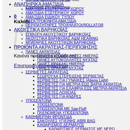
ΑΝΑΠΗΡΙΚΑ ΑΜΑΞΙΔΙΑ
Επιστροφή στο κατάστημα
ΑΜΑΞΙΔΙΑ ΕΣΩΤΕΡΙΚΟΥ ΧΩΡΟΥ
ΑΜΑΞΙΔΙΑ ΕΞΩΤΕΡΙΚΟΥ ΧΩΡΟΥ
0
ΑΜΑΞΙΔΙΑ ΕΙΔΙΚΟΥ ΤΥΠΟΥ
ΗΛΕΚΤΡΟΚΙΝΗΤΑ ΑΜΑΞΙΔΙΑ
Καλάθι
ΠΕΡΙΠΑΤΗΤΗΡΕΣ ΤΡΟΧΗΛΑΤΟΙ/ROLLATOR
ΑΚΟΥΣΤΙΚΑ ΒΑΡΗΚΟΪΑΣ
ΕΠΙΛΟΓΗ ΑΚΟΥΣΤΙΚΟΥ ΒΑΡΗΚΟΪΑΣ
ΑΚΟΥΣΤΙΚΑ ΒΑΡΗΚΟΪΑΣ A&M HEARING
ΜΠΑΤΑΡΙΕΣ ΑΚΟΥΣΤΙΚΩΝ ΒΑΡΗΚΟΪΑΣ
ΠΡΟΪΟΝΤΑ ΑΚΡΑΤΕΙΑΣ-ΠΕΡΙΠΟΙΗΣΗΣ
ΠΑΝΕΣ ΑΚΡΑΤΕΙΑΣ
Κανένα προϊόν στο καλάθι σας.
ΠΑΝΕΣ ΑΥΤΟΚΟΛΛΗΤΕΣ ΗΜΕΡΑΣ
ΠΑΝΕΣ ΑΥΤΟΚΟΛΛΗΤΕΣ ΝΥΧΤΑΣ
ΠΑΝΕΣ ΒΡΑΚΑΚΙ ΗΜΕΡΑΣ
Επιστροφή στο κατάστημα
ΠΑΝΕΣ ΒΡΑΚΑΚΙ ΝΥΧΤΑΣ
ΣΕΡΒΙΕΤΕΣ ΑΚΡΑΤΕΙΑΣ
ΕΣΩΡΟΥΧΑ ΣΤΕΡΕΩΣΗΣ ΣΕΡΒΙΕΤΑΣ
ΣΕΡΒΙΕΤΕΣ ΓΙΑ ΓΥΝΑΙΚΕΣ (Abena Light)
ΣΕΡΒΙΕΤΕΣ ΓΙΑ ΜΕΤΡΙΑ ΕΩΣ ΒΑΡΙΑ AKRATEIA
ΣΕΡΒΙΕΤΕΣ ΓΙΑ ΕΛΑΦΡΙΑ ΕΩΣ ΜΕΤΡΙΑ ΑΚΡΑΤΕΙΑ
ΣΕΡΒΙΕΤΕΣ ΛΟΧΕΙΑΣ
ΣΕΡΒΙΕΤΕΣ ΓΙΑ ΑΝΔΡΕΣ
ΥΠΟΣΕΝΤΟΝΑ
ΥΠΟΣΕΝΤΟΝΑ
ΥΠΟΣΕΝΤΟΝΑ ΜΕ Sap-Fluff
ΠΛΕΝΟΜΕΝΑ ΥΠΟΣΕΝΤΟΝΑ
ΚΑΘΗΜΕΡΙΝΗ ΦΡΟΝΤΙΔΑ
ΣΑΚΟΥΛΕΣ ΥΓΙΕΙΝΗΣ ABRI BAG
ΚΑΘΑΡΙΣΜΟΣ ΔΕΡΜΑΤΟΣ
ΚΑΘΑΡΙΣΜΟΣ ΔΕΡΜΑΤΟΣ ΜΕ ΝΕΡΟ