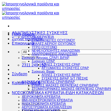
Μετάβαση
στο
περιεχόμενο
ΑΝΑΠΝΕΥΣΤΙΚΕΣ ΣΥΣΚΕΥΕΣ
Ποιοι είμαστε
ΟΞΥΓΟΝΟΘΕΡΑΠΕΙΑ
Συχνές ερωτήσεις
ΣΥΜΠΥΚΝΩΤΕΣ ΟΞΥΓΟΝΟΥ
Επικοινωνία
ΦΙΑΛΕΣ ΑΕΡΙΟΥ ΟΞΥΓΟΝΟΥ
ΥΓΡΟ ΟΞΥΓΟΝΟ
ΝΕΦΕΛΟΠΟΙΗΤΕΣ-ΑΝΑΛΩΣΙΜΑ
ΑΝΑΡΡΟΦΗΣΕΙΣ-ΑΝΑΛΩΣΙΜΑ
Αναζήτηση
Συσκευές Άπνοιας CPAP/ BiPAP
για:
Συσκευές CPAP
2311 249 152
ΑΠΛΕΣ ΣΥΣΚΕΥΕΣ CPAP
ΑΥΤΟΜΑΤΕΣ ΣΥΣΚΕΥΕΣ CPAP
Συσκευές Bipap
Σύνδεση
ΑΠΛΕΣ ΣΥΣΚΕΥΕΣ BiPAP
ΣΥΣΚΕΥΕΣ BiPAP S/T ΠΙΕΣΗΣ
ΜΑΣΚΕΣ ΘΕΡΑΠΕΙΑΣ CPAP/BiPAP
Καλάθι /
0,00
€
0
ΡΙΝΙΚΕΣ ΜΑΣΚΕΣ ΘΕΡΑΠΕΙΑΣ CPAP/BiPAP
ΣΤΟΜΑΤΟΡΙΝΙΚΕΣ ΜΑΣΚΕΣ ΘΕΡΑΠΕΙΑΣ CPAP/BiP
ΝΟΣΟΚΟΜΕΙΑΚΑ ΚΡΕΒΑΤΙΑ-ΕΙΔΗ ΚΑΤΑΚΛΙΣΕΩΝ
ΧΕΙΡΟΚΙΝΗΤΑ ΚΡΕΒΑΤΙΑ
ΗΜΙ-ΗΛΕΚΤΡΟΚΙΝΗΤΑ ΚΡΕΒΑΤΙΑ
ΗΛΕΚΤΡΟΚΙΝΗΤΑ ΚΡΕΒΑΤΙΑ
ΑΕΡΟΣΤΡΩΜΑΤΑ ΚΑΤΑΚΛΙΣΕΩΝ
Κανένα προϊόν στο καλάθι σας.
ΣΤΡΩΜΑΤΑ-ΑΝΑΡΤΗΡΕΣ