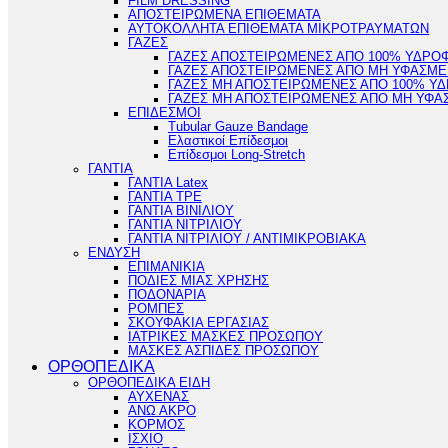
FILM DRESSING
ΑΠΟΣΤΕΙΡΩΜΕΝΑ ΕΠΙΘΕΜΑΤΑ
ΑΥΤΟΚΟΛΛΗΤΑ ΕΠΙΘΕΜΑΤΑ ΜΙΚΡΟΤΡΑΥΜΑΤΩΝ
ΓΑΖΕΣ
ΓΑΖΕΣ ΑΠΟΣΤΕΙΡΩΜΕΝΕΣ ΑΠΟ 100% ΥΔΡΟ
ΓΑΖΕΣ ΑΠΟΣΤΕΙΡΩΜΕΝΕΣ ΑΠΟ ΜΗ ΥΦΑΣΜΕ
ΓΑΖΕΣ ΜΗ ΑΠΟΣΤΕΙΡΩΜΕΝΕΣ ΑΠΟ 100% Υ
ΓΑΖΕΣ ΜΗ ΑΠΟΣΤΕΙΡΩΜΕΝΕΣ ΑΠΟ ΜΗ ΥΦΑ
ΕΠΙΔΕΣΜΟΙ
Tubular Gauze Bandage
Ελαστικοί Επίδεσμοι
Επίδεσμοι Long-Stretch
ΓΑΝΤΙΑ
ΓΑΝΤΙΑ Latex
ΓΑΝΤΙΑ TPE
ΓΑΝΤΙΑ ΒΙΝΙΛΙΟΥ
ΓΑΝΤΙΑ ΝΙΤΡΙΛΙΟΥ
ΓΑΝΤΙΑ ΝΙΤΡΙΛΙΟΥ / ΑΝΤΙΜΙΚΡΟΒΙΑΚΑ
ΕΝΔΥΣΗ
ΕΠΙΜΑΝΙΚΙΑ
ΠΟΔΙΕΣ ΜΙΑΣ ΧΡΗΣΗΣ
ΠΟΔΟΝΑΡΙΑ
ΡΟΜΠΕΣ
ΣΚΟΥΦΑΚΙΑ ΕΡΓΑΣΙΑΣ
ΙΑΤΡΙΚΕΣ ΜΑΣΚΕΣ ΠΡΟΣΩΠΟΥ
ΜΑΣΚΕΣ ΑΣΠΙΔΕΣ ΠΡΟΣΩΠΟΥ
ΟΡΘΟΠΕΔΙΚΑ
ΟΡΘΟΠΕΔΙΚΑ ΕΙΔΗ
ΑΥΧΕΝΑΣ
ΑΝΩ ΑΚΡΟ
ΚΟΡΜΟΣ
ΙΣΧΙΟ