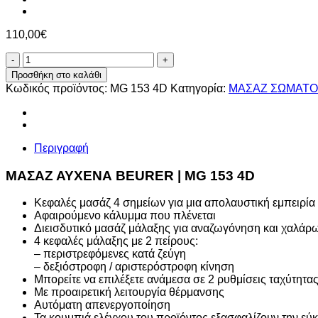
110,00
€
ΜΑΣΑΖ
ΑΥΧΕΝΑ
Προσθήκη στο καλάθι
BEURER
Κωδικός προϊόντος:
MG 153 4D
Κατηγορία:
ΜΑΣΑΖ ΣΩΜΑΤΟΣ
|
MG
153
4D
ποσότητα
Περιγραφή
ΜΑΣΑΖ ΑΥΧΕΝΑ BEURER | MG 153 4D
Κεφαλές μασάζ 4 σημείων για μια απολαυστική εμπειρία
Αφαιρούμενο κάλυμμα που πλένεται
Διεισδυτικό μασάζ μάλαξης για αναζωγόνηση και χαλά
4 κεφαλές μάλαξης με 2 πείρους:
– περιστρεφόμενες κατά ζεύγη
– δεξιόστροφη / αριστερόστροφη κίνηση
Μπορείτε να επιλέξετε ανάμεσα σε 2 ρυθμίσεις ταχύτητας
Με προαιρετική λειτουργία θέρμανσης
Αυτόματη απενεργοποίηση
Τα κουμπιά ελέγχου του προϊόντος εξασφαλίζουν την εύκ