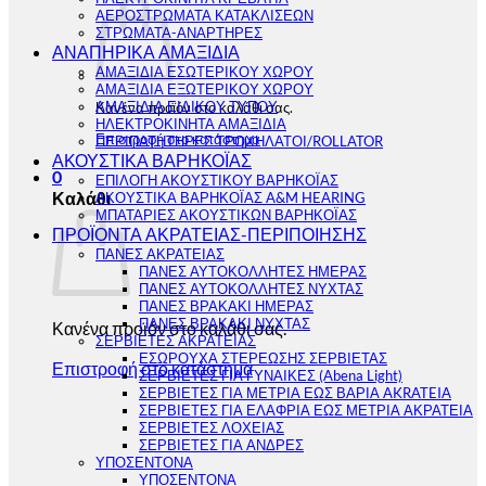
ΑΕΡΟΣΤΡΩΜΑΤΑ ΚΑΤΑΚΛΙΣΕΩΝ
ΣΤΡΩΜΑΤΑ-ΑΝΑΡΤΗΡΕΣ
ΑΝΑΠΗΡΙΚΑ ΑΜΑΞΙΔΙΑ
ΑΜΑΞΙΔΙΑ ΕΣΩΤΕΡΙΚΟΥ ΧΩΡΟΥ
ΑΜΑΞΙΔΙΑ ΕΞΩΤΕΡΙΚΟΥ ΧΩΡΟΥ
ΑΜΑΞΙΔΙΑ ΕΙΔΙΚΟΥ ΤΥΠΟΥ
Κανένα προϊόν στο καλάθι σας.
ΗΛΕΚΤΡΟΚΙΝΗΤΑ ΑΜΑΞΙΔΙΑ
Επιστροφή στο κατάστημα
ΠΕΡΙΠΑΤΗΤΗΡΕΣ ΤΡΟΧΗΛΑΤΟΙ/ROLLATOR
ΑΚΟΥΣΤΙΚΑ ΒΑΡΗΚΟΪΑΣ
0
ΕΠΙΛΟΓΗ ΑΚΟΥΣΤΙΚΟΥ ΒΑΡΗΚΟΪΑΣ
Καλάθι
ΑΚΟΥΣΤΙΚΑ ΒΑΡΗΚΟΪΑΣ A&M HEARING
ΜΠΑΤΑΡΙΕΣ ΑΚΟΥΣΤΙΚΩΝ ΒΑΡΗΚΟΪΑΣ
ΠΡΟΪΟΝΤΑ ΑΚΡΑΤΕΙΑΣ-ΠΕΡΙΠΟΙΗΣΗΣ
ΠΑΝΕΣ ΑΚΡΑΤΕΙΑΣ
ΠΑΝΕΣ ΑΥΤΟΚΟΛΛΗΤΕΣ ΗΜΕΡΑΣ
ΠΑΝΕΣ ΑΥΤΟΚΟΛΛΗΤΕΣ ΝΥΧΤΑΣ
ΠΑΝΕΣ ΒΡΑΚΑΚΙ ΗΜΕΡΑΣ
ΠΑΝΕΣ ΒΡΑΚΑΚΙ ΝΥΧΤΑΣ
Κανένα προϊόν στο καλάθι σας.
ΣΕΡΒΙΕΤΕΣ ΑΚΡΑΤΕΙΑΣ
ΕΣΩΡΟΥΧΑ ΣΤΕΡΕΩΣΗΣ ΣΕΡΒΙΕΤΑΣ
Επιστροφή στο κατάστημα
ΣΕΡΒΙΕΤΕΣ ΓΙΑ ΓΥΝΑΙΚΕΣ (Abena Light)
ΣΕΡΒΙΕΤΕΣ ΓΙΑ ΜΕΤΡΙΑ ΕΩΣ ΒΑΡΙΑ AKRATEIA
ΣΕΡΒΙΕΤΕΣ ΓΙΑ ΕΛΑΦΡΙΑ ΕΩΣ ΜΕΤΡΙΑ ΑΚΡΑΤΕΙΑ
ΣΕΡΒΙΕΤΕΣ ΛΟΧΕΙΑΣ
ΣΕΡΒΙΕΤΕΣ ΓΙΑ ΑΝΔΡΕΣ
ΥΠΟΣΕΝΤΟΝΑ
ΥΠΟΣΕΝΤΟΝΑ