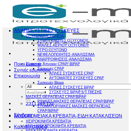
Μετάβαση
στο
περιεχόμενο
ΑΝΑΠΝΕΥΣΤΙΚΕΣ ΣΥΣΚΕΥΕΣ
ΟΞΥΓΟΝΟΘΕΡΑΠΕΙΑ
ΣΥΜΠΥΚΝΩΤΕΣ ΟΞΥΓΟΝΟΥ
ΦΙΑΛΕΣ ΑΕΡΙΟΥ ΟΞΥΓΟΝΟΥ
ΥΓΡΟ ΟΞΥΓΟΝΟ
ΝΕΦΕΛΟΠΟΙΗΤΕΣ-ΑΝΑΛΩΣΙΜΑ
ΑΝΑΡΡΟΦΗΣΕΙΣ-ΑΝΑΛΩΣΙΜΑ
Ποιοι είμαστε
Συσκευές Άπνοιας CPAP/ BiPAP
Συσκευές CPAP
Συχνές ερωτήσεις
ΑΠΛΕΣ ΣΥΣΚΕΥΕΣ CPAP
Επικοινωνία
ΑΥΤΟΜΑΤΕΣ ΣΥΣΚΕΥΕΣ CPAP
Συσκευές Bipap
ΑΠΛΕΣ ΣΥΣΚΕΥΕΣ BiPAP
Αναζήτηση
ΣΥΣΚΕΥΕΣ BiPAP S/T ΠΙΕΣΗΣ
για:
ΜΑΣΚΕΣ ΘΕΡΑΠΕΙΑΣ CPAP/BiPAP
ΡΙΝΙΚΕΣ ΜΑΣΚΕΣ ΘΕΡΑΠΕΙΑΣ CPAP/BiPAP
2311 249 152
ΣΤΟΜΑΤΟΡΙΝΙΚΕΣ ΜΑΣΚΕΣ ΘΕΡΑΠΕΙΑΣ
CPAP/BiPAP
Σύνδεση
ΝΟΣΟΚΟΜΕΙΑΚΑ ΚΡΕΒΑΤΙΑ-ΕΙΔΗ ΚΑΤΑΚΛΙΣΕΩΝ
ΧΕΙΡΟΚΙΝΗΤΑ ΚΡΕΒΑΤΙΑ
ΗΜΙ-ΗΛΕΚΤΡΟΚΙΝΗΤΑ ΚΡΕΒΑΤΙΑ
Καλάθι /
0,00
€
0
ΗΛΕΚΤΡΟΚΙΝΗΤΑ ΚΡΕΒΑΤΙΑ