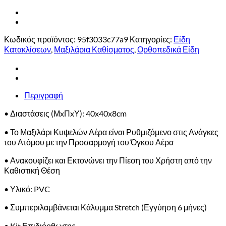
Κωδικός προϊόντος:
95f3033c77a9
Κατηγορίες:
Είδη
Κατακλίσεων
,
Μαξιλάρια Καθίσματος
,
Ορθοπεδικά Είδη
Περιγραφή
• Διαστάσεις (ΜxΠxΥ): 40x40x8cm
• Το Μαξιλάρι Κυψελών Αέρα είναι Ρυθμιζόμενο στις Ανάγκες
του Ατόμου με την Προσαρμογή του Όγκου Αέρα
• Ανακουφίζει και Εκτονώνει την Πίεση του Χρήστη από την
Καθιστική Θέση
• Υλικό: PVC
• Συμπεριλαμβάνεται Κάλυμμα Stretch (Εγγύηση 6 μήνες)
• Kit Επιδιόρθωσης