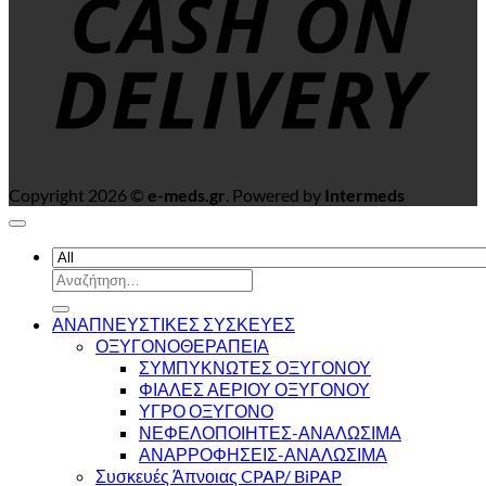
Copyright 2026 ©
e-meds.gr
. Powered by
Intermeds
Αναζήτηση
για:
ΑΝΑΠΝΕΥΣΤΙΚΕΣ ΣΥΣΚΕΥΕΣ
ΟΞΥΓΟΝΟΘΕΡΑΠΕΙΑ
ΣΥΜΠΥΚΝΩΤΕΣ ΟΞΥΓΟΝΟΥ
ΦΙΑΛΕΣ ΑΕΡΙΟΥ ΟΞΥΓΟΝΟΥ
ΥΓΡΟ ΟΞΥΓΟΝΟ
ΝΕΦΕΛΟΠΟΙΗΤΕΣ-ΑΝΑΛΩΣΙΜΑ
ΑΝΑΡΡΟΦΗΣΕΙΣ-ΑΝΑΛΩΣΙΜΑ
Συσκευές Άπνοιας CPAP/ BiPAP