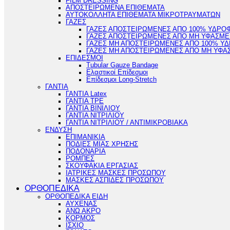
FILM DRESSING
ΑΠΟΣΤΕΙΡΩΜΕΝΑ ΕΠΙΘΕΜΑΤΑ
ΑΥΤΟΚΟΛΛΗΤΑ ΕΠΙΘΕΜΑΤΑ ΜΙΚΡΟΤΡΑΥΜΑΤΩΝ
ΓΑΖΕΣ
ΓΑΖΕΣ ΑΠΟΣΤΕΙΡΩΜΕΝΕΣ ΑΠΟ 100% ΥΔΡΟ
ΓΑΖΕΣ ΑΠΟΣΤΕΙΡΩΜΕΝΕΣ ΑΠΟ ΜΗ ΥΦΑΣΜΕ
ΓΑΖΕΣ ΜΗ ΑΠΟΣΤΕΙΡΩΜΕΝΕΣ ΑΠΟ 100% Υ
ΓΑΖΕΣ ΜΗ ΑΠΟΣΤΕΙΡΩΜΕΝΕΣ ΑΠΟ ΜΗ ΥΦΑ
ΕΠΙΔΕΣΜΟΙ
Tubular Gauze Bandage
Ελαστικοί Επίδεσμοι
Επίδεσμοι Long-Stretch
ΓΑΝΤΙΑ
ΓΑΝΤΙΑ Latex
ΓΑΝΤΙΑ TPE
ΓΑΝΤΙΑ ΒΙΝΙΛΙΟΥ
ΓΑΝΤΙΑ ΝΙΤΡΙΛΙΟΥ
ΓΑΝΤΙΑ ΝΙΤΡΙΛΙΟΥ / ΑΝΤΙΜΙΚΡΟΒΙΑΚΑ
ΕΝΔΥΣΗ
ΕΠΙΜΑΝΙΚΙΑ
ΠΟΔΙΕΣ ΜΙΑΣ ΧΡΗΣΗΣ
ΠΟΔΟΝΑΡΙΑ
ΡΟΜΠΕΣ
ΣΚΟΥΦΑΚΙΑ ΕΡΓΑΣΙΑΣ
ΙΑΤΡΙΚΕΣ ΜΑΣΚΕΣ ΠΡΟΣΩΠΟΥ
ΜΑΣΚΕΣ ΑΣΠΙΔΕΣ ΠΡΟΣΩΠΟΥ
ΟΡΘΟΠΕΔΙΚΑ
ΟΡΘΟΠΕΔΙΚΑ ΕΙΔΗ
ΑΥΧΕΝΑΣ
ΑΝΩ ΑΚΡΟ
ΚΟΡΜΟΣ
ΙΣΧΙΟ