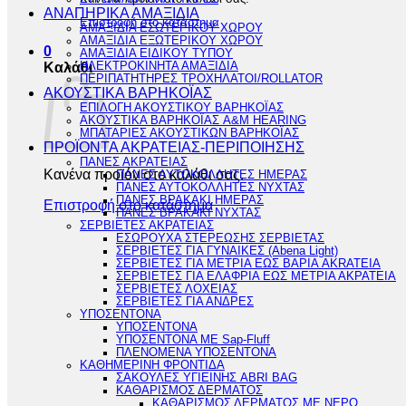
ΑΝΑΠΗΡΙΚΑ ΑΜΑΞΙΔΙΑ
Επιστροφή στο κατάστημα
ΑΜΑΞΙΔΙΑ ΕΣΩΤΕΡΙΚΟΥ ΧΩΡΟΥ
ΑΜΑΞΙΔΙΑ ΕΞΩΤΕΡΙΚΟΥ ΧΩΡΟΥ
0
ΑΜΑΞΙΔΙΑ ΕΙΔΙΚΟΥ ΤΥΠΟΥ
ΗΛΕΚΤΡΟΚΙΝΗΤΑ ΑΜΑΞΙΔΙΑ
Καλάθι
ΠΕΡΙΠΑΤΗΤΗΡΕΣ ΤΡΟΧΗΛΑΤΟΙ/ROLLATOR
ΑΚΟΥΣΤΙΚΑ ΒΑΡΗΚΟΪΑΣ
ΕΠΙΛΟΓΗ ΑΚΟΥΣΤΙΚΟΥ ΒΑΡΗΚΟΪΑΣ
ΑΚΟΥΣΤΙΚΑ ΒΑΡΗΚΟΪΑΣ A&M HEARING
ΜΠΑΤΑΡΙΕΣ ΑΚΟΥΣΤΙΚΩΝ ΒΑΡΗΚΟΪΑΣ
ΠΡΟΪΟΝΤΑ ΑΚΡΑΤΕΙΑΣ-ΠΕΡΙΠΟΙΗΣΗΣ
ΠΑΝΕΣ ΑΚΡΑΤΕΙΑΣ
Κανένα προϊόν στο καλάθι σας.
ΠΑΝΕΣ ΑΥΤΟΚΟΛΛΗΤΕΣ ΗΜΕΡΑΣ
ΠΑΝΕΣ ΑΥΤΟΚΟΛΛΗΤΕΣ ΝΥΧΤΑΣ
ΠΑΝΕΣ ΒΡΑΚΑΚΙ ΗΜΕΡΑΣ
Επιστροφή στο κατάστημα
ΠΑΝΕΣ ΒΡΑΚΑΚΙ ΝΥΧΤΑΣ
ΣΕΡΒΙΕΤΕΣ ΑΚΡΑΤΕΙΑΣ
ΕΣΩΡΟΥΧΑ ΣΤΕΡΕΩΣΗΣ ΣΕΡΒΙΕΤΑΣ
ΣΕΡΒΙΕΤΕΣ ΓΙΑ ΓΥΝΑΙΚΕΣ (Abena Light)
ΣΕΡΒΙΕΤΕΣ ΓΙΑ ΜΕΤΡΙΑ ΕΩΣ ΒΑΡΙΑ AKRATEIA
ΣΕΡΒΙΕΤΕΣ ΓΙΑ ΕΛΑΦΡΙΑ ΕΩΣ ΜΕΤΡΙΑ ΑΚΡΑΤΕΙΑ
ΣΕΡΒΙΕΤΕΣ ΛΟΧΕΙΑΣ
ΣΕΡΒΙΕΤΕΣ ΓΙΑ ΑΝΔΡΕΣ
ΥΠΟΣΕΝΤΟΝΑ
ΥΠΟΣΕΝΤΟΝΑ
ΥΠΟΣΕΝΤΟΝΑ ΜΕ Sap-Fluff
ΠΛΕΝΟΜΕΝΑ ΥΠΟΣΕΝΤΟΝΑ
ΚΑΘΗΜΕΡΙΝΗ ΦΡΟΝΤΙΔΑ
ΣΑΚΟΥΛΕΣ ΥΓΙΕΙΝΗΣ ABRI BAG
ΚΑΘΑΡΙΣΜΟΣ ΔΕΡΜΑΤΟΣ
ΚΑΘΑΡΙΣΜΟΣ ΔΕΡΜΑΤΟΣ ΜΕ ΝΕΡΟ