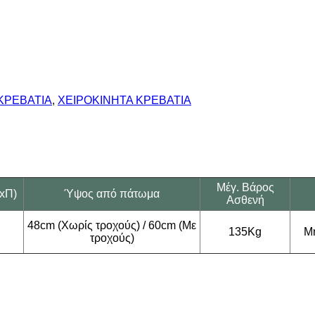
ΚΡΕΒΑΤΙΑ
,
ΧΕΙΡΟΚΙΝΗΤΑ ΚΡΕΒΑΤΙΑ
Μέγ. Βάρος
ΜxΠ)
Ύψος από πάτωμα
Ασθενή
48cm (Χωρίς τροχούς) / 60cm (Με
135Kg
Μη
τροχούς)