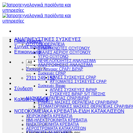
Μετάβαση
στο
περιεχόμενο
ΑΝΑΠΝΕΥΣΤΙΚΕΣ ΣΥΣΚΕΥΕΣ
Ποιοι είμαστε
ΟΞΥΓΟΝΟΘΕΡΑΠΕΙΑ
Συχνές ερωτήσεις
ΣΥΜΠΥΚΝΩΤΕΣ ΟΞΥΓΟΝΟΥ
Επικοινωνία
ΦΙΑΛΕΣ ΑΕΡΙΟΥ ΟΞΥΓΟΝΟΥ
ΥΓΡΟ ΟΞΥΓΟΝΟ
ΝΕΦΕΛΟΠΟΙΗΤΕΣ-ΑΝΑΛΩΣΙΜΑ
ΑΝΑΡΡΟΦΗΣΕΙΣ-ΑΝΑΛΩΣΙΜΑ
Αναζήτηση
Συσκευές Άπνοιας CPAP/ BiPAP
για:
Συσκευές CPAP
2311 249 152
ΑΠΛΕΣ ΣΥΣΚΕΥΕΣ CPAP
ΑΥΤΟΜΑΤΕΣ ΣΥΣΚΕΥΕΣ CPAP
Συσκευές Bipap
Σύνδεση
ΑΠΛΕΣ ΣΥΣΚΕΥΕΣ BiPAP
ΣΥΣΚΕΥΕΣ BiPAP S/T ΠΙΕΣΗΣ
ΜΑΣΚΕΣ ΘΕΡΑΠΕΙΑΣ CPAP/BiPAP
Καλάθι /
0,00
€
0
ΡΙΝΙΚΕΣ ΜΑΣΚΕΣ ΘΕΡΑΠΕΙΑΣ CPAP/BiPAP
ΣΤΟΜΑΤΟΡΙΝΙΚΕΣ ΜΑΣΚΕΣ ΘΕΡΑΠΕΙΑΣ CPAP/BiP
ΝΟΣΟΚΟΜΕΙΑΚΑ ΚΡΕΒΑΤΙΑ-ΕΙΔΗ ΚΑΤΑΚΛΙΣΕΩΝ
ΧΕΙΡΟΚΙΝΗΤΑ ΚΡΕΒΑΤΙΑ
ΗΜΙ-ΗΛΕΚΤΡΟΚΙΝΗΤΑ ΚΡΕΒΑΤΙΑ
ΗΛΕΚΤΡΟΚΙΝΗΤΑ ΚΡΕΒΑΤΙΑ
ΑΕΡΟΣΤΡΩΜΑΤΑ ΚΑΤΑΚΛΙΣΕΩΝ
Κανένα προϊόν στο καλάθι σας.
ΣΤΡΩΜΑΤΑ-ΑΝΑΡΤΗΡΕΣ