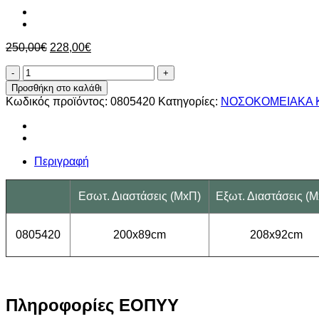
Original
Η
250,00
€
228,00
€
price
τρέχουσα
Κρεβάτι
was:
τιμή
Μονόσπαστο
250,00€.
είναι:
Προσθήκη στο καλάθι
“Jasmin”
228,00€.
Κωδικός προϊόντος:
0805420
Κατηγορίες:
ΝΟΣΟΚΟΜΕΙΑΚΑ 
ποσότητα
Περιγραφή
Εσωτ. Διαστάσεις (ΜxΠ)
Εξωτ. Διαστάσεις (
0805420
200x89cm
208x92cm
Πληροφορίες ΕΟΠΥΥ