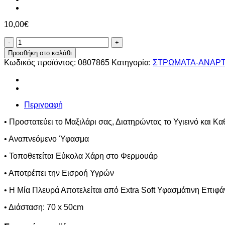
10,00
€
Κάλυμμα
Αδιάβροχο
Προσθήκη στο καλάθι
Μαξιλαριού
Κωδικός προϊόντος:
0807865
Κατηγορία:
ΣΤΡΩΜΑΤΑ-ΑΝΑΡ
ποσότητα
Περιγραφή
• Προστατεύει το Μαξιλάρι σας, Διατηρώντας το Υγιεινό και Κ
• Αναπνεόμενο Ύφασμα
• Τοποθετείται Εύκολα Χάρη στο Φερμουάρ
• Αποτρέπει την Εισροή Υγρών
• Η Μία Πλευρά Αποτελείται από Εxtra Soft Υφασμάτινη Eπι
• Διάσταση: 70 x 50cm