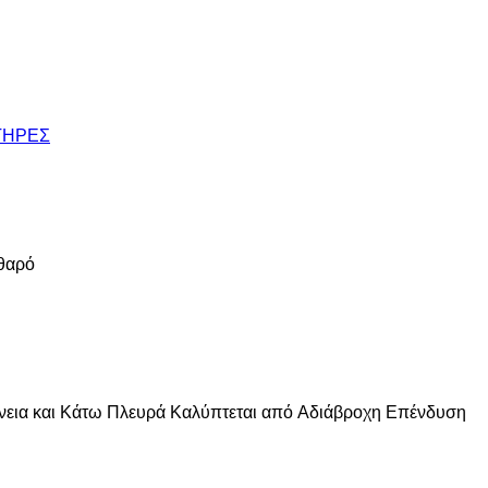
ΤΗΡΕΣ
αθαρό
φάνεια και Kάτω Πλευρά Καλύπτεται από Aδιάβροχη Επένδυση