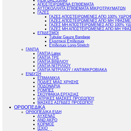
FILM DRESSING
ΑΠΟΣΤΕΙΡΩΜΕΝΑ ΕΠΙΘΕΜΑΤΑ
ΑΥΤΟΚΟΛΛΗΤΑ ΕΠΙΘΕΜΑΤΑ ΜΙΚΡΟΤΡΑΥΜΑΤΩΝ
ΓΑΖΕΣ
ΓΑΖΕΣ ΑΠΟΣΤΕΙΡΩΜΕΝΕΣ ΑΠΟ 100% ΥΔΡΟ
ΓΑΖΕΣ ΑΠΟΣΤΕΙΡΩΜΕΝΕΣ ΑΠΟ ΜΗ ΥΦΑΣΜΕ
ΓΑΖΕΣ ΜΗ ΑΠΟΣΤΕΙΡΩΜΕΝΕΣ ΑΠΟ 100% Υ
ΓΑΖΕΣ ΜΗ ΑΠΟΣΤΕΙΡΩΜΕΝΕΣ ΑΠΟ ΜΗ ΥΦΑ
ΕΠΙΔΕΣΜΟΙ
Tubular Gauze Bandage
Ελαστικοί Επίδεσμοι
Επίδεσμοι Long-Stretch
ΓΑΝΤΙΑ
ΓΑΝΤΙΑ Latex
ΓΑΝΤΙΑ TPE
ΓΑΝΤΙΑ ΒΙΝΙΛΙΟΥ
ΓΑΝΤΙΑ ΝΙΤΡΙΛΙΟΥ
ΓΑΝΤΙΑ ΝΙΤΡΙΛΙΟΥ / ΑΝΤΙΜΙΚΡΟΒΙΑΚΑ
ΕΝΔΥΣΗ
ΕΠΙΜΑΝΙΚΙΑ
ΠΟΔΙΕΣ ΜΙΑΣ ΧΡΗΣΗΣ
ΠΟΔΟΝΑΡΙΑ
ΡΟΜΠΕΣ
ΣΚΟΥΦΑΚΙΑ ΕΡΓΑΣΙΑΣ
ΙΑΤΡΙΚΕΣ ΜΑΣΚΕΣ ΠΡΟΣΩΠΟΥ
ΜΑΣΚΕΣ ΑΣΠΙΔΕΣ ΠΡΟΣΩΠΟΥ
ΟΡΘΟΠΕΔΙΚΑ
ΟΡΘΟΠΕΔΙΚΑ ΕΙΔΗ
ΑΥΧΕΝΑΣ
ΑΝΩ ΑΚΡΟ
ΚΟΡΜΟΣ
ΙΣΧΙΟ