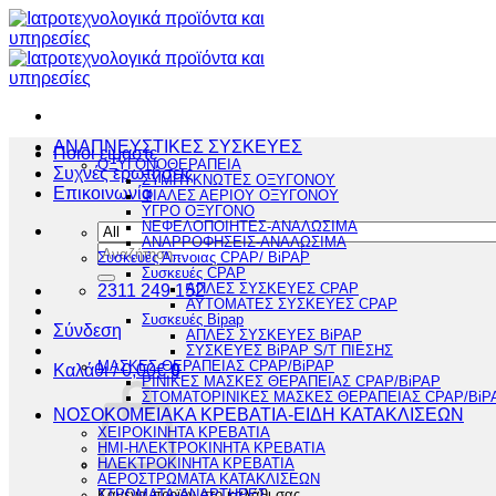
Μετάβαση
στο
περιεχόμενο
ΑΝΑΠΝΕΥΣΤΙΚΕΣ ΣΥΣΚΕΥΕΣ
Ποιοι είμαστε
ΟΞΥΓΟΝΟΘΕΡΑΠΕΙΑ
Συχνές ερωτήσεις
ΣΥΜΠΥΚΝΩΤΕΣ ΟΞΥΓΟΝΟΥ
Επικοινωνία
ΦΙΑΛΕΣ ΑΕΡΙΟΥ ΟΞΥΓΟΝΟΥ
ΥΓΡΟ ΟΞΥΓΟΝΟ
ΝΕΦΕΛΟΠΟΙΗΤΕΣ-ΑΝΑΛΩΣΙΜΑ
ΑΝΑΡΡΟΦΗΣΕΙΣ-ΑΝΑΛΩΣΙΜΑ
Αναζήτηση
Συσκευές Άπνοιας CPAP/ BiPAP
για:
Συσκευές CPAP
2311 249 152
ΑΠΛΕΣ ΣΥΣΚΕΥΕΣ CPAP
ΑΥΤΟΜΑΤΕΣ ΣΥΣΚΕΥΕΣ CPAP
Συσκευές Bipap
Σύνδεση
ΑΠΛΕΣ ΣΥΣΚΕΥΕΣ BiPAP
ΣΥΣΚΕΥΕΣ BiPAP S/T ΠΙΕΣΗΣ
ΜΑΣΚΕΣ ΘΕΡΑΠΕΙΑΣ CPAP/BiPAP
Καλάθι /
0,00
€
0
ΡΙΝΙΚΕΣ ΜΑΣΚΕΣ ΘΕΡΑΠΕΙΑΣ CPAP/BiPAP
ΣΤΟΜΑΤΟΡΙΝΙΚΕΣ ΜΑΣΚΕΣ ΘΕΡΑΠΕΙΑΣ CPAP/BiP
ΝΟΣΟΚΟΜΕΙΑΚΑ ΚΡΕΒΑΤΙΑ-ΕΙΔΗ ΚΑΤΑΚΛΙΣΕΩΝ
ΧΕΙΡΟΚΙΝΗΤΑ ΚΡΕΒΑΤΙΑ
ΗΜΙ-ΗΛΕΚΤΡΟΚΙΝΗΤΑ ΚΡΕΒΑΤΙΑ
ΗΛΕΚΤΡΟΚΙΝΗΤΑ ΚΡΕΒΑΤΙΑ
ΑΕΡΟΣΤΡΩΜΑΤΑ ΚΑΤΑΚΛΙΣΕΩΝ
Κανένα προϊόν στο καλάθι σας.
ΣΤΡΩΜΑΤΑ-ΑΝΑΡΤΗΡΕΣ