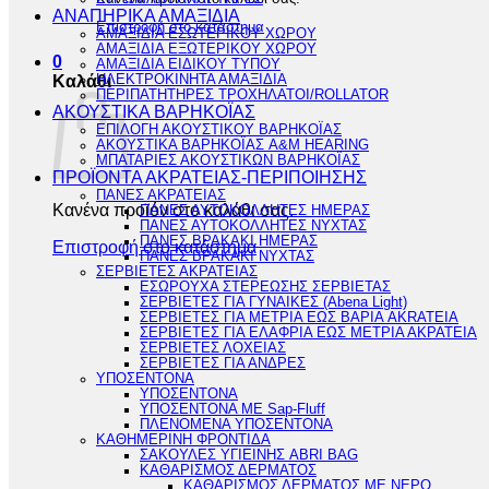
ΑΝΑΠΗΡΙΚΑ ΑΜΑΞΙΔΙΑ
Επιστροφή στο κατάστημα
ΑΜΑΞΙΔΙΑ ΕΣΩΤΕΡΙΚΟΥ ΧΩΡΟΥ
ΑΜΑΞΙΔΙΑ ΕΞΩΤΕΡΙΚΟΥ ΧΩΡΟΥ
0
ΑΜΑΞΙΔΙΑ ΕΙΔΙΚΟΥ ΤΥΠΟΥ
ΗΛΕΚΤΡΟΚΙΝΗΤΑ ΑΜΑΞΙΔΙΑ
Καλάθι
ΠΕΡΙΠΑΤΗΤΗΡΕΣ ΤΡΟΧΗΛΑΤΟΙ/ROLLATOR
ΑΚΟΥΣΤΙΚΑ ΒΑΡΗΚΟΪΑΣ
ΕΠΙΛΟΓΗ ΑΚΟΥΣΤΙΚΟΥ ΒΑΡΗΚΟΪΑΣ
ΑΚΟΥΣΤΙΚΑ ΒΑΡΗΚΟΪΑΣ A&M HEARING
ΜΠΑΤΑΡΙΕΣ ΑΚΟΥΣΤΙΚΩΝ ΒΑΡΗΚΟΪΑΣ
ΠΡΟΪΟΝΤΑ ΑΚΡΑΤΕΙΑΣ-ΠΕΡΙΠΟΙΗΣΗΣ
ΠΑΝΕΣ ΑΚΡΑΤΕΙΑΣ
Κανένα προϊόν στο καλάθι σας.
ΠΑΝΕΣ ΑΥΤΟΚΟΛΛΗΤΕΣ ΗΜΕΡΑΣ
ΠΑΝΕΣ ΑΥΤΟΚΟΛΛΗΤΕΣ ΝΥΧΤΑΣ
ΠΑΝΕΣ ΒΡΑΚΑΚΙ ΗΜΕΡΑΣ
Επιστροφή στο κατάστημα
ΠΑΝΕΣ ΒΡΑΚΑΚΙ ΝΥΧΤΑΣ
ΣΕΡΒΙΕΤΕΣ ΑΚΡΑΤΕΙΑΣ
ΕΣΩΡΟΥΧΑ ΣΤΕΡΕΩΣΗΣ ΣΕΡΒΙΕΤΑΣ
ΣΕΡΒΙΕΤΕΣ ΓΙΑ ΓΥΝΑΙΚΕΣ (Abena Light)
ΣΕΡΒΙΕΤΕΣ ΓΙΑ ΜΕΤΡΙΑ ΕΩΣ ΒΑΡΙΑ AKRATEIA
ΣΕΡΒΙΕΤΕΣ ΓΙΑ ΕΛΑΦΡΙΑ ΕΩΣ ΜΕΤΡΙΑ ΑΚΡΑΤΕΙΑ
ΣΕΡΒΙΕΤΕΣ ΛΟΧΕΙΑΣ
ΣΕΡΒΙΕΤΕΣ ΓΙΑ ΑΝΔΡΕΣ
ΥΠΟΣΕΝΤΟΝΑ
ΥΠΟΣΕΝΤΟΝΑ
ΥΠΟΣΕΝΤΟΝΑ ΜΕ Sap-Fluff
ΠΛΕΝΟΜΕΝΑ ΥΠΟΣΕΝΤΟΝΑ
ΚΑΘΗΜΕΡΙΝΗ ΦΡΟΝΤΙΔΑ
ΣΑΚΟΥΛΕΣ ΥΓΙΕΙΝΗΣ ABRI BAG
ΚΑΘΑΡΙΣΜΟΣ ΔΕΡΜΑΤΟΣ
ΚΑΘΑΡΙΣΜΟΣ ΔΕΡΜΑΤΟΣ ΜΕ ΝΕΡΟ