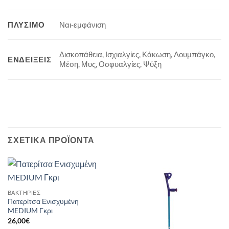
ΠΛΎΣΙΜΟ
Ναι-εμφάνιση
Δισκοπάθεια, Ισχιαλγίες, Κάκωση, Λουμπάγκο,
ΕΝΔΕΊΞΕΙΣ
Μέση, Μυς, Οσφυαλγίες, Ψύξη
ΣΧΕΤΙΚΆ ΠΡΟΪΌΝΤΑ
ΒΑΚΤΗΡΙΕΣ
Πατερίτσα Ενισχυμένη
MEDIUM Γκρι
26,00
€