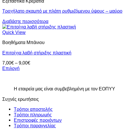
Εξεταστικά Κρεβάτια
Τροχήλατο σκαμπό με πλάτη ρυθμιζόμενου ύψους – μαύρο
Διαβάστε περισσότερα
Quick View
Βοηθήματα Μπάνιου
Επιτοίχια λαβή στήριξης πλαστική
Price
7,00
€
–
9,00
€
range:
Επιλογή
Αυτό
7,00€
το
through
προϊόν
9,00€
Η εταιρεία μας είναι συμβεβλημένη με τον ΕΟΠΥΥ
έχει
πολλαπλές
Συχνές ερωτήσεις
παραλλαγές.
Οι
Τρόποι αποστολής
επιλογές
Τρόποι πληρωμής
μπορούν
Επιστροφές προιόντων
να
Τρόποι παραγγελίας
επιλεγούν