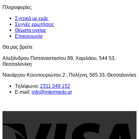
στη
Πληροφορίες
σελίδα
του
Σχετικά με εμάς
προϊόντος
Συχνές ερωτήσεις
Θέματα υγείας
Επικοινωνία
Θα μας βρείτε
Αλεξάνδρου Παπαναστασίου 89, Χαριλάου, 544 53,
Θεσσαλονίκη
Ναυάρχου Κουντουριώτου 2 , Πολίχνη, 565 33, Θεσσαλονίκη
Τηλέφωνο:
2311 249 152
E-mail:
info@intermeds.gr
V