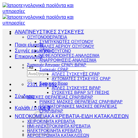
Μετάβαση
στο
περιεχόμενο
ΑΝΑΠΝΕΥΣΤΙΚΕΣ ΣΥΣΚΕΥΕΣ
ΟΞΥΓΟΝΟΘΕΡΑΠΕΙΑ
ΣΥΜΠΥΚΝΩΤΕΣ ΟΞΥΓΟΝΟΥ
Ποιοι είμαστε
ΦΙΑΛΕΣ ΑΕΡΙΟΥ ΟΞΥΓΟΝΟΥ
Συχνές ερωτήσεις
ΥΓΡΟ ΟΞΥΓΟΝΟ
ΝΕΦΕΛΟΠΟΙΗΤΕΣ-ΑΝΑΛΩΣΙΜΑ
Επικοινωνία
ΑΝΑΡΡΟΦΗΣΕΙΣ-ΑΝΑΛΩΣΙΜΑ
Συσκευές Άπνοιας CPAP/ BiPAP
Συσκευές CPAP
Αναζήτηση
ΑΠΛΕΣ ΣΥΣΚΕΥΕΣ CPAP
για:
ΑΥΤΟΜΑΤΕΣ ΣΥΣΚΕΥΕΣ CPAP
Συσκευές Bipap
2311 249 152
ΑΠΛΕΣ ΣΥΣΚΕΥΕΣ BiPAP
ΣΥΣΚΕΥΕΣ BiPAP S/T ΠΙΕΣΗΣ
Σύνδεση
ΜΑΣΚΕΣ ΘΕΡΑΠΕΙΑΣ CPAP/BiPAP
ΡΙΝΙΚΕΣ ΜΑΣΚΕΣ ΘΕΡΑΠΕΙΑΣ CPAP/BiPAP
ΣΤΟΜΑΤΟΡΙΝΙΚΕΣ ΜΑΣΚΕΣ ΘΕΡΑΠΕΙΑΣ
Καλάθι /
0,00
€
0
CPAP/BiPAP
ΝΟΣΟΚΟΜΕΙΑΚΑ ΚΡΕΒΑΤΙΑ-ΕΙΔΗ ΚΑΤΑΚΛΙΣΕΩΝ
ΧΕΙΡΟΚΙΝΗΤΑ ΚΡΕΒΑΤΙΑ
ΗΜΙ-ΗΛΕΚΤΡΟΚΙΝΗΤΑ ΚΡΕΒΑΤΙΑ
ΗΛΕΚΤΡΟΚΙΝΗΤΑ ΚΡΕΒΑΤΙΑ
ΑΕΡΟΣΤΡΩΜΑΤΑ ΚΑΤΑΚΛΙΣΕΩΝ