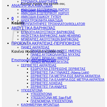
ΣΤΡΩΜΑΤΑ-ΑΝΑΡΤΗΡΕΣ
Κανένα προϊόν στο καλάθι σας.
ΑΝΑΠΗΡΙΚΑ ΑΜΑΞΙΔΙΑ
ΑΜΑΞΙΔΙΑ ΕΣΩΤΕΡΙΚΟΥ ΧΩΡΟΥ
Επιστροφή στο κατάστημα
ΑΜΑΞΙΔΙΑ ΕΞΩΤΕΡΙΚΟΥ ΧΩΡΟΥ
ΑΜΑΞΙΔΙΑ ΕΙΔΙΚΟΥ ΤΥΠΟΥ
0
ΗΛΕΚΤΡΟΚΙΝΗΤΑ ΑΜΑΞΙΔΙΑ
Καλάθι
ΠΕΡΙΠΑΤΗΤΗΡΕΣ ΤΡΟΧΗΛΑΤΟΙ/ROLLATOR
ΑΚΟΥΣΤΙΚΑ ΒΑΡΗΚΟΪΑΣ
ΕΠΙΛΟΓΗ ΑΚΟΥΣΤΙΚΟΥ ΒΑΡΗΚΟΪΑΣ
ΑΚΟΥΣΤΙΚΑ ΒΑΡΗΚΟΪΑΣ A&M HEARING
ΜΠΑΤΑΡΙΕΣ ΑΚΟΥΣΤΙΚΩΝ ΒΑΡΗΚΟΪΑΣ
ΠΡΟΪΟΝΤΑ ΑΚΡΑΤΕΙΑΣ-ΠΕΡΙΠΟΙΗΣΗΣ
ΠΑΝΕΣ ΑΚΡΑΤΕΙΑΣ
Κανένα προϊόν στο καλάθι σας.
ΠΑΝΕΣ ΑΥΤΟΚΟΛΛΗΤΕΣ ΗΜΕΡΑΣ
ΠΑΝΕΣ ΑΥΤΟΚΟΛΛΗΤΕΣ ΝΥΧΤΑΣ
ΠΑΝΕΣ ΒΡΑΚΑΚΙ ΗΜΕΡΑΣ
Επιστροφή στο κατάστημα
ΠΑΝΕΣ ΒΡΑΚΑΚΙ ΝΥΧΤΑΣ
ΣΕΡΒΙΕΤΕΣ ΑΚΡΑΤΕΙΑΣ
ΕΣΩΡΟΥΧΑ ΣΤΕΡΕΩΣΗΣ ΣΕΡΒΙΕΤΑΣ
ΣΕΡΒΙΕΤΕΣ ΓΙΑ ΓΥΝΑΙΚΕΣ (Abena Light)
ΣΕΡΒΙΕΤΕΣ ΓΙΑ ΜΕΤΡΙΑ ΕΩΣ ΒΑΡΙΑ AKRATEIA
ΣΕΡΒΙΕΤΕΣ ΓΙΑ ΕΛΑΦΡΙΑ ΕΩΣ ΜΕΤΡΙΑ ΑΚΡΑΤΕΙΑ
ΣΕΡΒΙΕΤΕΣ ΛΟΧΕΙΑΣ
ΣΕΡΒΙΕΤΕΣ ΓΙΑ ΑΝΔΡΕΣ
ΥΠΟΣΕΝΤΟΝΑ
ΥΠΟΣΕΝΤΟΝΑ
ΥΠΟΣΕΝΤΟΝΑ ΜΕ Sap-Fluff
ΠΛΕΝΟΜΕΝΑ ΥΠΟΣΕΝΤΟΝΑ
ΚΑΘΗΜΕΡΙΝΗ ΦΡΟΝΤΙΔΑ