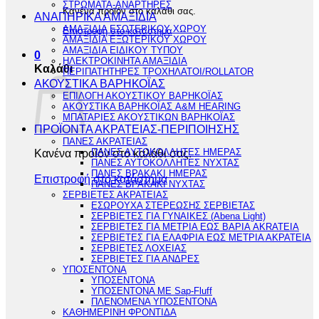
ΣΤΡΩΜΑΤΑ-ΑΝΑΡΤΗΡΕΣ
Κανένα προϊόν στο καλάθι σας.
ΑΝΑΠΗΡΙΚΑ ΑΜΑΞΙΔΙΑ
ΑΜΑΞΙΔΙΑ ΕΣΩΤΕΡΙΚΟΥ ΧΩΡΟΥ
Επιστροφή στο κατάστημα
ΑΜΑΞΙΔΙΑ ΕΞΩΤΕΡΙΚΟΥ ΧΩΡΟΥ
ΑΜΑΞΙΔΙΑ ΕΙΔΙΚΟΥ ΤΥΠΟΥ
0
ΗΛΕΚΤΡΟΚΙΝΗΤΑ ΑΜΑΞΙΔΙΑ
Καλάθι
ΠΕΡΙΠΑΤΗΤΗΡΕΣ ΤΡΟΧΗΛΑΤΟΙ/ROLLATOR
ΑΚΟΥΣΤΙΚΑ ΒΑΡΗΚΟΪΑΣ
ΕΠΙΛΟΓΗ ΑΚΟΥΣΤΙΚΟΥ ΒΑΡΗΚΟΪΑΣ
ΑΚΟΥΣΤΙΚΑ ΒΑΡΗΚΟΪΑΣ A&M HEARING
ΜΠΑΤΑΡΙΕΣ ΑΚΟΥΣΤΙΚΩΝ ΒΑΡΗΚΟΪΑΣ
ΠΡΟΪΟΝΤΑ ΑΚΡΑΤΕΙΑΣ-ΠΕΡΙΠΟΙΗΣΗΣ
ΠΑΝΕΣ ΑΚΡΑΤΕΙΑΣ
Κανένα προϊόν στο καλάθι σας.
ΠΑΝΕΣ ΑΥΤΟΚΟΛΛΗΤΕΣ ΗΜΕΡΑΣ
ΠΑΝΕΣ ΑΥΤΟΚΟΛΛΗΤΕΣ ΝΥΧΤΑΣ
ΠΑΝΕΣ ΒΡΑΚΑΚΙ ΗΜΕΡΑΣ
Επιστροφή στο κατάστημα
ΠΑΝΕΣ ΒΡΑΚΑΚΙ ΝΥΧΤΑΣ
ΣΕΡΒΙΕΤΕΣ ΑΚΡΑΤΕΙΑΣ
ΕΣΩΡΟΥΧΑ ΣΤΕΡΕΩΣΗΣ ΣΕΡΒΙΕΤΑΣ
ΣΕΡΒΙΕΤΕΣ ΓΙΑ ΓΥΝΑΙΚΕΣ (Abena Light)
ΣΕΡΒΙΕΤΕΣ ΓΙΑ ΜΕΤΡΙΑ ΕΩΣ ΒΑΡΙΑ AKRATEIA
ΣΕΡΒΙΕΤΕΣ ΓΙΑ ΕΛΑΦΡΙΑ ΕΩΣ ΜΕΤΡΙΑ ΑΚΡΑΤΕΙΑ
ΣΕΡΒΙΕΤΕΣ ΛΟΧΕΙΑΣ
ΣΕΡΒΙΕΤΕΣ ΓΙΑ ΑΝΔΡΕΣ
ΥΠΟΣΕΝΤΟΝΑ
ΥΠΟΣΕΝΤΟΝΑ
ΥΠΟΣΕΝΤΟΝΑ ΜΕ Sap-Fluff
ΠΛΕΝΟΜΕΝΑ ΥΠΟΣΕΝΤΟΝΑ
ΚΑΘΗΜΕΡΙΝΗ ΦΡΟΝΤΙΔΑ