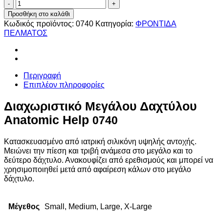
Διαχωριστικό
Μεγάλου
Προσθήκη στο καλάθι
Δαχτύλου
Κωδικός προϊόντος:
0740
Κατηγορία:
ΦΡΟΝΤΙΔΑ
Anatomic
ΠΕΛΜΑΤΟΣ
Help
0740
ποσότητα
Περιγραφή
Επιπλέον πληροφορίες
Διαχωριστικό Μεγάλου Δαχτύλου
Anatomic Help
0740
Κατασκευασμένο από ιατρική σιλικόνη υψηλής αντοχής.
Μειώνει την πίεση και τριβή ανάμεσα στο μεγάλο και το
δεύτερο δάχτυλο. Ανακουφίζει από ερεθισμούς και μπορεί να
χρησιμοποιηθεί μετά από αφαίρεση κάλων στο μεγάλο
δάχτυλο.
Μέγεθος
Small, Medium, Large, X-Large