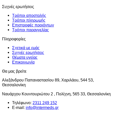
πολλαπλές
Συχνές ερωτήσεις
παραλλαγές.
Οι
Τρόποι αποστολής
επιλογές
Τρόποι πληρωμής
μπορούν
Επιστροφές προιόντων
να
Τρόποι παραγγελίας
επιλεγούν
στη
Πληροφορίες
σελίδα
του
Σχετικά με εμάς
προϊόντος
Συχνές ερωτήσεις
Θέματα υγείας
Επικοινωνία
Θα μας βρείτε
Αλεξάνδρου Παπαναστασίου 89, Χαριλάου, 544 53,
Θεσσαλονίκη
Ναυάρχου Κουντουριώτου 2 , Πολίχνη, 565 33, Θεσσαλονίκη
Τηλέφωνο:
2311 249 152
E-mail:
info@intermeds.gr