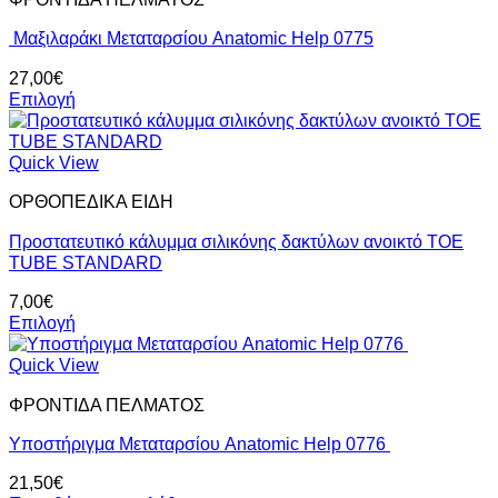
έχει
πολλαπλές
Μαξιλαράκι Μεταταρσίου Anatomic Help 0775
παραλλαγές.
Οι
27,00
€
επιλογές
Επιλογή
μπορούν
Αυτό
να
το
επιλεγούν
προϊόν
Quick View
στη
έχει
σελίδα
ΟΡΘΟΠΕΔΙΚΑ ΕΙΔΗ
πολλαπλές
του
παραλλαγές.
προϊόντος
Προστατευτικό κάλυμμα σιλικόνης δακτύλων ανοικτό TOE
Οι
TUBE STANDARD
επιλογές
μπορούν
7,00
€
να
Επιλογή
επιλεγούν
Αυτό
στη
το
Quick View
σελίδα
προϊόν
του
ΦΡΟΝΤΙΔΑ ΠΕΛΜΑΤΟΣ
έχει
προϊόντος
πολλαπλές
Υποστήριγμα Μεταταρσίου Anatomic Help 0776
παραλλαγές.
Οι
21,50
€
επιλογές