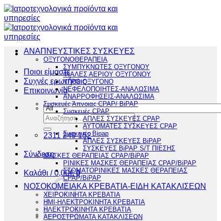
Μετάβαση
στο
περιεχόμενο
ΑΝΑΠΝΕΥΣΤΙΚΕΣ ΣΥΣΚΕΥΕΣ
ΟΞΥΓΟΝΟΘΕΡΑΠΕΙΑ
ΣΥΜΠΥΚΝΩΤΕΣ ΟΞΥΓΟΝΟΥ
Ποιοι είμαστε
ΦΙΑΛΕΣ ΑΕΡΙΟΥ ΟΞΥΓΟΝΟΥ
Συχνές ερωτήσεις
ΥΓΡΟ ΟΞΥΓΟΝΟ
ΝΕΦΕΛΟΠΟΙΗΤΕΣ-ΑΝΑΛΩΣΙΜΑ
Επικοινωνία
ΑΝΑΡΡΟΦΗΣΕΙΣ-ΑΝΑΛΩΣΙΜΑ
Συσκευές Άπνοιας CPAP/ BiPAP
Συσκευές CPAP
Αναζήτηση
ΑΠΛΕΣ ΣΥΣΚΕΥΕΣ CPAP
για:
ΑΥΤΟΜΑΤΕΣ ΣΥΣΚΕΥΕΣ CPAP
Συσκευές Bipap
2311 249 152
ΑΠΛΕΣ ΣΥΣΚΕΥΕΣ BiPAP
ΣΥΣΚΕΥΕΣ BiPAP S/T ΠΙΕΣΗΣ
Σύνδεση
ΜΑΣΚΕΣ ΘΕΡΑΠΕΙΑΣ CPAP/BiPAP
ΡΙΝΙΚΕΣ ΜΑΣΚΕΣ ΘΕΡΑΠΕΙΑΣ CPAP/BiPAP
ΣΤΟΜΑΤΟΡΙΝΙΚΕΣ ΜΑΣΚΕΣ ΘΕΡΑΠΕΙΑΣ
Καλάθι /
0,00
€
0
CPAP/BiPAP
ΝΟΣΟΚΟΜΕΙΑΚΑ ΚΡΕΒΑΤΙΑ-ΕΙΔΗ ΚΑΤΑΚΛΙΣΕΩΝ
ΧΕΙΡΟΚΙΝΗΤΑ ΚΡΕΒΑΤΙΑ
ΗΜΙ-ΗΛΕΚΤΡΟΚΙΝΗΤΑ ΚΡΕΒΑΤΙΑ
ΗΛΕΚΤΡΟΚΙΝΗΤΑ ΚΡΕΒΑΤΙΑ
ΑΕΡΟΣΤΡΩΜΑΤΑ ΚΑΤΑΚΛΙΣΕΩΝ