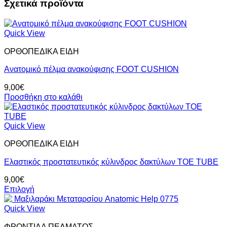
Σχετικά προϊόντα
Quick View
ΟΡΘΟΠΕΔΙΚΑ ΕΙΔΗ
Ανατομικό πέλμα ανακούφισης FOOT CUSHION
9,00
€
Προσθήκη στο καλάθι
Quick View
ΟΡΘΟΠΕΔΙΚΑ ΕΙΔΗ
Ελαστικός προστατευτικός κύλινδρος δακτύλων TOE TUBE
9,00
€
Επιλογή
Αυτό
το
Quick View
προϊόν
ΦΡΟΝΤΙΔΑ ΠΕΛΜΑΤΟΣ