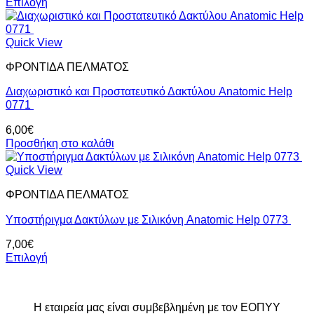
Επιλογή
Αυτό
το
προϊόν
Quick View
έχει
ΦΡΟΝΤΙΔΑ ΠΕΛΜΑΤΟΣ
πολλαπλές
παραλλαγές.
Διαχωριστικό και Προστατευτικό Δακτύλου Anatomic Help
Οι
0771
επιλογές
μπορούν
6,00
€
να
Προσθήκη στο καλάθι
επιλεγούν
στη
Quick View
σελίδα
του
ΦΡΟΝΤΙΔΑ ΠΕΛΜΑΤΟΣ
προϊόντος
Υποστήριγμα Δακτύλων με Σιλικόνη Anatomic Help 0773
7,00
€
Επιλογή
Αυτό
το
προϊόν
Η εταιρεία μας είναι συμβεβλημένη με τον ΕΟΠΥΥ
έχει