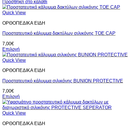
Προσθήκη στο καλάθι
μπορούν
να
Quick View
επιλεγούν
στη
ΟΡΘΟΠΕΔΙΚΑ ΕΙΔΗ
σελίδα
του
Προστατευτικό κάλυμμα δακτύλων σιλικόνης TOE CAP
προϊόντος
7,00
€
Επιλογή
Αυτό
το
Quick View
προϊόν
ΟΡΘΟΠΕΔΙΚΑ ΕΙΔΗ
έχει
πολλαπλές
Προστατευτικό κάλυμμα σιλικόνης BUNION PROTECTIVE
παραλλαγές.
Οι
7,00
€
επιλογές
Επιλογή
μπορούν
Αυτό
να
το
επιλεγούν
προϊόν
Quick View
στη
έχει
σελίδα
ΟΡΘΟΠΕΔΙΚΑ ΕΙΔΗ
πολλαπλές
του
παραλλαγές.