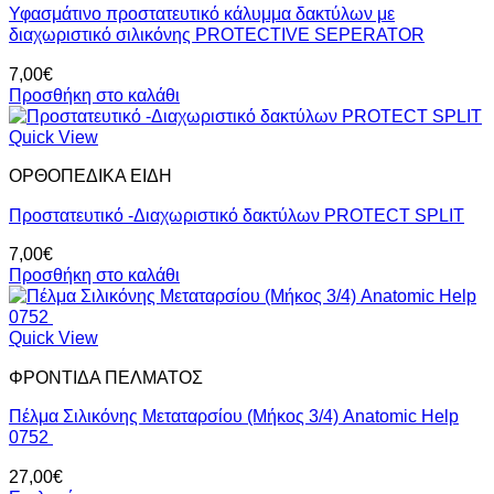
προϊόντος
Υφασμάτινο προστατευτικό κάλυμμα δακτύλων με
Οι
διαχωριστικό σιλικόνης PROTECTIVE SEPERATOR
επιλογές
μπορούν
7,00
€
να
Προσθήκη στο καλάθι
επιλεγούν
στη
Quick View
σελίδα
του
ΟΡΘΟΠΕΔΙΚΑ ΕΙΔΗ
προϊόντος
Προστατευτικό -Διαχωριστικό δακτύλων PROTECT SPLIT
7,00
€
Προσθήκη στο καλάθι
Quick View
ΦΡΟΝΤΙΔΑ ΠΕΛΜΑΤΟΣ
Πέλμα Σιλικόνης Μεταταρσίου (Μήκος 3/4) Anatomic Help
0752
27,00
€