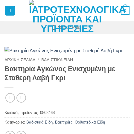
Μετάβαση
0
στο
περιεχόμενο
2311 249 152
ΑΡΧΙΚΉ ΣΕΛΊΔΑ
/
ΒΑΔΙΣΤΙΚΆ ΕΊΔΗ
Βακτηρία Αγκώνος Ενισχυμένη με
Σταθερή Λαβή Γκρι
Κωδικός προϊόντος:
0808468
Κατηγορίες:
Βαδιστικά Είδη
,
Βακτηρίες
,
Ορθοπεδικά Είδη