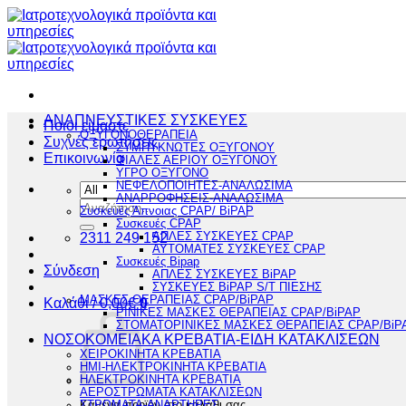
Μετάβαση
στο
περιεχόμενο
ΑΝΑΠΝΕΥΣΤΙΚΕΣ ΣΥΣΚΕΥΕΣ
Ποιοι είμαστε
ΟΞΥΓΟΝΟΘΕΡΑΠΕΙΑ
Συχνές ερωτήσεις
ΣΥΜΠΥΚΝΩΤΕΣ ΟΞΥΓΟΝΟΥ
Επικοινωνία
ΦΙΑΛΕΣ ΑΕΡΙΟΥ ΟΞΥΓΟΝΟΥ
ΥΓΡΟ ΟΞΥΓΟΝΟ
ΝΕΦΕΛΟΠΟΙΗΤΕΣ-ΑΝΑΛΩΣΙΜΑ
ΑΝΑΡΡΟΦΗΣΕΙΣ-ΑΝΑΛΩΣΙΜΑ
Αναζήτηση
Συσκευές Άπνοιας CPAP/ BiPAP
για:
Συσκευές CPAP
2311 249 152
ΑΠΛΕΣ ΣΥΣΚΕΥΕΣ CPAP
ΑΥΤΟΜΑΤΕΣ ΣΥΣΚΕΥΕΣ CPAP
Συσκευές Bipap
Σύνδεση
ΑΠΛΕΣ ΣΥΣΚΕΥΕΣ BiPAP
ΣΥΣΚΕΥΕΣ BiPAP S/T ΠΙΕΣΗΣ
ΜΑΣΚΕΣ ΘΕΡΑΠΕΙΑΣ CPAP/BiPAP
Καλάθι /
0,00
€
0
ΡΙΝΙΚΕΣ ΜΑΣΚΕΣ ΘΕΡΑΠΕΙΑΣ CPAP/BiPAP
ΣΤΟΜΑΤΟΡΙΝΙΚΕΣ ΜΑΣΚΕΣ ΘΕΡΑΠΕΙΑΣ CPAP/BiP
ΝΟΣΟΚΟΜΕΙΑΚΑ ΚΡΕΒΑΤΙΑ-ΕΙΔΗ ΚΑΤΑΚΛΙΣΕΩΝ
ΧΕΙΡΟΚΙΝΗΤΑ ΚΡΕΒΑΤΙΑ
ΗΜΙ-ΗΛΕΚΤΡΟΚΙΝΗΤΑ ΚΡΕΒΑΤΙΑ
ΗΛΕΚΤΡΟΚΙΝΗΤΑ ΚΡΕΒΑΤΙΑ
ΑΕΡΟΣΤΡΩΜΑΤΑ ΚΑΤΑΚΛΙΣΕΩΝ
Κανένα προϊόν στο καλάθι σας.
ΣΤΡΩΜΑΤΑ-ΑΝΑΡΤΗΡΕΣ