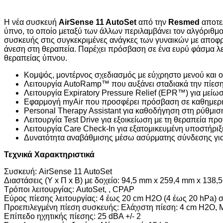
Η νέα συσκευή
AirSense 11 AutoSet
από την
Resmed
αποτελ
ύπνο, το οποίο μεταξύ των άλλων περιλαμβάνει τον αλγόριθμο 
συσκευής στις συγκεκριμένες ανάγκες των γυναικών με αποφρα
άνεση στη θεραπεία. Παρέχει πρόσβαση σε ένα ευρύ φάσμα λε
θεραπείας ύπνου.
Κομψός, μοντέρνος σχεδιασμός με εύχρηστο μενού και 
Λειτουργία AutoRamp™ που αυξάνει σταδιακά την πίεση 
Λειτουργία Expiratory Pressure Relief (EPR™) για μείωσ
Εφαρμογή myAir που προσφέρει πρόσβαση σε καθημεριν
Personal Therapy Assistant για καθοδήγηση στη ρύθμισ
Λειτουργία Test Drive για εξοικείωση με τη θεραπεία π
Λειτουργία Care Check-In για εξατομικευμένη υποστήριξ
Δυνατότητα αναβάθμισης μέσω ασύρματης σύνδεσης για
Τεχνικά Χαρακτηριστικά
Συσκευή: AirSense 11 AutoSet
Διαστάσεις (Υ x Π x Β) με δοχείο: 94,5 mm x 259,4 mm x 138,
Τρόποι λειτουργίας: AutoSet, , CPAP
Εύρος πίεσης λειτουργίας: 4 έως 20 cm H2O (4 έως 20 hPa) σ
Προεπιλεγμένη πίεση συσκευής: Ελάχιστη πίεση: 4 cm H2O, 
Επίπεδο ηχητικής πίεσης: 25 dBA +/- 2