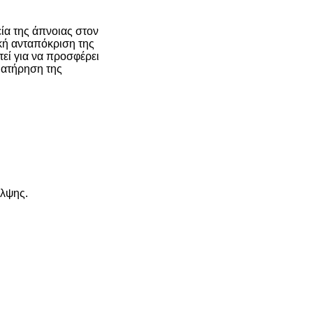
ία της άπνοιας στον
ική ανταπόκριση της
εί για να προσφέρει
ιατήρηση της
αλψης.