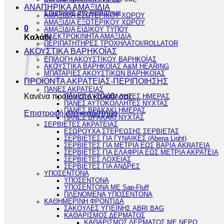
ΑΝΑΠΗΡΙΚΑ ΑΜΑΞΙΔΙΑ
Επιστροφή στο κατάστημα
ΑΜΑΞΙΔΙΑ ΕΣΩΤΕΡΙΚΟΥ ΧΩΡΟΥ
ΑΜΑΞΙΔΙΑ ΕΞΩΤΕΡΙΚΟΥ ΧΩΡΟΥ
0
ΑΜΑΞΙΔΙΑ ΕΙΔΙΚΟΥ ΤΥΠΟΥ
ΗΛΕΚΤΡΟΚΙΝΗΤΑ ΑΜΑΞΙΔΙΑ
Καλάθι
ΠΕΡΙΠΑΤΗΤΗΡΕΣ ΤΡΟΧΗΛΑΤΟΙ/ROLLATOR
ΑΚΟΥΣΤΙΚΑ ΒΑΡΗΚΟΪΑΣ
ΕΠΙΛΟΓΗ ΑΚΟΥΣΤΙΚΟΥ ΒΑΡΗΚΟΪΑΣ
ΑΚΟΥΣΤΙΚΑ ΒΑΡΗΚΟΪΑΣ A&M HEARING
ΜΠΑΤΑΡΙΕΣ ΑΚΟΥΣΤΙΚΩΝ ΒΑΡΗΚΟΪΑΣ
ΠΡΟΪΟΝΤΑ ΑΚΡΑΤΕΙΑΣ-ΠΕΡΙΠΟΙΗΣΗΣ
ΠΑΝΕΣ ΑΚΡΑΤΕΙΑΣ
Κανένα προϊόν στο καλάθι σας.
ΠΑΝΕΣ ΑΥΤΟΚΟΛΛΗΤΕΣ ΗΜΕΡΑΣ
ΠΑΝΕΣ ΑΥΤΟΚΟΛΛΗΤΕΣ ΝΥΧΤΑΣ
ΠΑΝΕΣ ΒΡΑΚΑΚΙ ΗΜΕΡΑΣ
Επιστροφή στο κατάστημα
ΠΑΝΕΣ ΒΡΑΚΑΚΙ ΝΥΧΤΑΣ
ΣΕΡΒΙΕΤΕΣ ΑΚΡΑΤΕΙΑΣ
ΕΣΩΡΟΥΧΑ ΣΤΕΡΕΩΣΗΣ ΣΕΡΒΙΕΤΑΣ
ΣΕΡΒΙΕΤΕΣ ΓΙΑ ΓΥΝΑΙΚΕΣ (Abena Light)
ΣΕΡΒΙΕΤΕΣ ΓΙΑ ΜΕΤΡΙΑ ΕΩΣ ΒΑΡΙΑ AKRATEIA
ΣΕΡΒΙΕΤΕΣ ΓΙΑ ΕΛΑΦΡΙΑ ΕΩΣ ΜΕΤΡΙΑ ΑΚΡΑΤΕΙΑ
ΣΕΡΒΙΕΤΕΣ ΛΟΧΕΙΑΣ
ΣΕΡΒΙΕΤΕΣ ΓΙΑ ΑΝΔΡΕΣ
ΥΠΟΣΕΝΤΟΝΑ
ΥΠΟΣΕΝΤΟΝΑ
ΥΠΟΣΕΝΤΟΝΑ ΜΕ Sap-Fluff
ΠΛΕΝΟΜΕΝΑ ΥΠΟΣΕΝΤΟΝΑ
ΚΑΘΗΜΕΡΙΝΗ ΦΡΟΝΤΙΔΑ
ΣΑΚΟΥΛΕΣ ΥΓΙΕΙΝΗΣ ABRI BAG
ΚΑΘΑΡΙΣΜΟΣ ΔΕΡΜΑΤΟΣ
ΚΑΘΑΡΙΣΜΟΣ ΔΕΡΜΑΤΟΣ ΜΕ ΝΕΡΟ