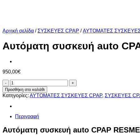
Αρχική σελίδα
/
ΣΥΣΚΕΥΕΣ CPAP
/
ΑΥΤΟΜΑΤΕΣ ΣΥΣΚΕΥΕ
Αυτόματη συσκευή auto CP
950,00
€
Αυτόματη
συσκευή
Προσθήκη στο καλάθι
auto
Κατηγορίες:
ΑΥΤΟΜΑΤΕΣ ΣΥΣΚΕΥΕΣ CPAP
,
ΣΥΣΚΕΥΕΣ CP
CPAP
RESMED
AirSense
11
Περιγραφή
AutoSet
ποσότητα
Αυτόματη συσκευή auto CPAP RESMED