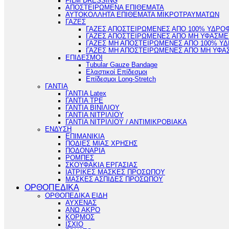
FILM DRESSING
ΑΠΟΣΤΕΙΡΩΜΕΝΑ ΕΠΙΘΕΜΑΤΑ
ΑΥΤΟΚΟΛΛΗΤΑ ΕΠΙΘΕΜΑΤΑ ΜΙΚΡΟΤΡΑΥΜΑΤΩΝ
ΓΑΖΕΣ
ΓΑΖΕΣ ΑΠΟΣΤΕΙΡΩΜΕΝΕΣ ΑΠΟ 100% ΥΔΡΟ
ΓΑΖΕΣ ΑΠΟΣΤΕΙΡΩΜΕΝΕΣ ΑΠΟ ΜΗ ΥΦΑΣΜΕ
ΓΑΖΕΣ ΜΗ ΑΠΟΣΤΕΙΡΩΜΕΝΕΣ ΑΠΟ 100% Υ
ΓΑΖΕΣ ΜΗ ΑΠΟΣΤΕΙΡΩΜΕΝΕΣ ΑΠΟ ΜΗ ΥΦΑ
ΕΠΙΔΕΣΜΟΙ
Tubular Gauze Bandage
Ελαστικοί Επίδεσμοι
Επίδεσμοι Long-Stretch
ΓΑΝΤΙΑ
ΓΑΝΤΙΑ Latex
ΓΑΝΤΙΑ TPE
ΓΑΝΤΙΑ ΒΙΝΙΛΙΟΥ
ΓΑΝΤΙΑ ΝΙΤΡΙΛΙΟΥ
ΓΑΝΤΙΑ ΝΙΤΡΙΛΙΟΥ / ΑΝΤΙΜΙΚΡΟΒΙΑΚΑ
ΕΝΔΥΣΗ
ΕΠΙΜΑΝΙΚΙΑ
ΠΟΔΙΕΣ ΜΙΑΣ ΧΡΗΣΗΣ
ΠΟΔΟΝΑΡΙΑ
ΡΟΜΠΕΣ
ΣΚΟΥΦΑΚΙΑ ΕΡΓΑΣΙΑΣ
ΙΑΤΡΙΚΕΣ ΜΑΣΚΕΣ ΠΡΟΣΩΠΟΥ
ΜΑΣΚΕΣ ΑΣΠΙΔΕΣ ΠΡΟΣΩΠΟΥ
ΟΡΘΟΠΕΔΙΚΑ
ΟΡΘΟΠΕΔΙΚΑ ΕΙΔΗ
ΑΥΧΕΝΑΣ
ΑΝΩ ΑΚΡΟ
ΚΟΡΜΟΣ
ΙΣΧΙΟ