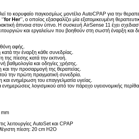
εί το κορυφαίο παγκοσμίως μοντέλο AutoCPAP για την θεραπε
‘’
for Her
’’, ο οποίος εξασφαλίζει μία εξατομικευμένη θεραπευτ
κτική άπνοια στον ύπνο. Η συσκευή AirSense 11 έχει σχεδιαστ
ιτουργιών και εργαλείων που βοηθούν στη σωστή έναρξη και δ
οθόνη αφής.
κατά την έναρξη κάθε συνεδρίας.
η της πίεσης κατά την εκπνοή.
ή βαθμολογία και οδηγίες χρήσης.
η και την προσαρμογή της θεραπείας.
ροτού την πρώτη πραγματική συνεδρία.
η και ενημέρωση του επαγγελματία υγείας.
 ενημερώσεις λογισμικού από τον πάροχο υγειονομικής περίθ
5 mm
τις λειτουργίες AutoSet και CPAP
Μέγιστη πίεση: 20 cm H2O