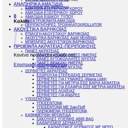
ΑΝΑΠΗΡΙΚΑ ΑΜΑΞΙΔΙΑ
Επιστροφή στο κατάστημα
ΑΜΑΞΙΔΙΑ ΕΣΩΤΕΡΙΚΟΥ ΧΩΡΟΥ
ΑΜΑΞΙΔΙΑ ΕΞΩΤΕΡΙΚΟΥ ΧΩΡΟΥ
0
ΑΜΑΞΙΔΙΑ ΕΙΔΙΚΟΥ ΤΥΠΟΥ
ΗΛΕΚΤΡΟΚΙΝΗΤΑ ΑΜΑΞΙΔΙΑ
Καλάθι
ΠΕΡΙΠΑΤΗΤΗΡΕΣ ΤΡΟΧΗΛΑΤΟΙ/ROLLATOR
ΑΚΟΥΣΤΙΚΑ ΒΑΡΗΚΟΪΑΣ
ΕΠΙΛΟΓΗ ΑΚΟΥΣΤΙΚΟΥ ΒΑΡΗΚΟΪΑΣ
ΑΚΟΥΣΤΙΚΑ ΒΑΡΗΚΟΪΑΣ A&M HEARING
ΜΠΑΤΑΡΙΕΣ ΑΚΟΥΣΤΙΚΩΝ ΒΑΡΗΚΟΪΑΣ
ΠΡΟΪΟΝΤΑ ΑΚΡΑΤΕΙΑΣ-ΠΕΡΙΠΟΙΗΣΗΣ
ΠΑΝΕΣ ΑΚΡΑΤΕΙΑΣ
Κανένα προϊόν στο καλάθι σας.
ΠΑΝΕΣ ΑΥΤΟΚΟΛΛΗΤΕΣ ΗΜΕΡΑΣ
ΠΑΝΕΣ ΑΥΤΟΚΟΛΛΗΤΕΣ ΝΥΧΤΑΣ
ΠΑΝΕΣ ΒΡΑΚΑΚΙ ΗΜΕΡΑΣ
Επιστροφή στο κατάστημα
ΠΑΝΕΣ ΒΡΑΚΑΚΙ ΝΥΧΤΑΣ
ΣΕΡΒΙΕΤΕΣ ΑΚΡΑΤΕΙΑΣ
ΕΣΩΡΟΥΧΑ ΣΤΕΡΕΩΣΗΣ ΣΕΡΒΙΕΤΑΣ
ΣΕΡΒΙΕΤΕΣ ΓΙΑ ΓΥΝΑΙΚΕΣ (Abena Light)
ΣΕΡΒΙΕΤΕΣ ΓΙΑ ΜΕΤΡΙΑ ΕΩΣ ΒΑΡΙΑ AKRATEIA
ΣΕΡΒΙΕΤΕΣ ΓΙΑ ΕΛΑΦΡΙΑ ΕΩΣ ΜΕΤΡΙΑ ΑΚΡΑΤΕΙΑ
ΣΕΡΒΙΕΤΕΣ ΛΟΧΕΙΑΣ
ΣΕΡΒΙΕΤΕΣ ΓΙΑ ΑΝΔΡΕΣ
ΥΠΟΣΕΝΤΟΝΑ
ΥΠΟΣΕΝΤΟΝΑ
ΥΠΟΣΕΝΤΟΝΑ ΜΕ Sap-Fluff
ΠΛΕΝΟΜΕΝΑ ΥΠΟΣΕΝΤΟΝΑ
ΚΑΘΗΜΕΡΙΝΗ ΦΡΟΝΤΙΔΑ
ΣΑΚΟΥΛΕΣ ΥΓΙΕΙΝΗΣ ABRI BAG
ΚΑΘΑΡΙΣΜΟΣ ΔΕΡΜΑΤΟΣ
ΚΑΘΑΡΙΣΜΟΣ ΔΕΡΜΑΤΟΣ ΜΕ ΝΕΡΟ