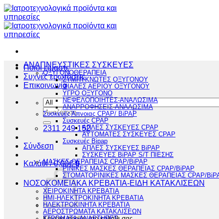
Μετάβαση
στο
περιεχόμενο
ΑΝΑΠΝΕΥΣΤΙΚΕΣ ΣΥΣΚΕΥΕΣ
Ποιοι είμαστε
ΟΞΥΓΟΝΟΘΕΡΑΠΕΙΑ
Συχνές ερωτήσεις
ΣΥΜΠΥΚΝΩΤΕΣ ΟΞΥΓΟΝΟΥ
Επικοινωνία
ΦΙΑΛΕΣ ΑΕΡΙΟΥ ΟΞΥΓΟΝΟΥ
ΥΓΡΟ ΟΞΥΓΟΝΟ
ΝΕΦΕΛΟΠΟΙΗΤΕΣ-ΑΝΑΛΩΣΙΜΑ
ΑΝΑΡΡΟΦΗΣΕΙΣ-ΑΝΑΛΩΣΙΜΑ
Αναζήτηση
Συσκευές Άπνοιας CPAP/ BiPAP
για:
Συσκευές CPAP
2311 249 152
ΑΠΛΕΣ ΣΥΣΚΕΥΕΣ CPAP
ΑΥΤΟΜΑΤΕΣ ΣΥΣΚΕΥΕΣ CPAP
Συσκευές Bipap
Σύνδεση
ΑΠΛΕΣ ΣΥΣΚΕΥΕΣ BiPAP
ΣΥΣΚΕΥΕΣ BiPAP S/T ΠΙΕΣΗΣ
ΜΑΣΚΕΣ ΘΕΡΑΠΕΙΑΣ CPAP/BiPAP
Καλάθι /
0,00
€
0
ΡΙΝΙΚΕΣ ΜΑΣΚΕΣ ΘΕΡΑΠΕΙΑΣ CPAP/BiPAP
ΣΤΟΜΑΤΟΡΙΝΙΚΕΣ ΜΑΣΚΕΣ ΘΕΡΑΠΕΙΑΣ CPAP/BiP
ΝΟΣΟΚΟΜΕΙΑΚΑ ΚΡΕΒΑΤΙΑ-ΕΙΔΗ ΚΑΤΑΚΛΙΣΕΩΝ
ΧΕΙΡΟΚΙΝΗΤΑ ΚΡΕΒΑΤΙΑ
ΗΜΙ-ΗΛΕΚΤΡΟΚΙΝΗΤΑ ΚΡΕΒΑΤΙΑ
ΗΛΕΚΤΡΟΚΙΝΗΤΑ ΚΡΕΒΑΤΙΑ
ΑΕΡΟΣΤΡΩΜΑΤΑ ΚΑΤΑΚΛΙΣΕΩΝ
Κανένα προϊόν στο καλάθι σας.
ΣΤΡΩΜΑΤΑ-ΑΝΑΡΤΗΡΕΣ