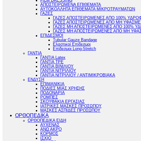
FILM DRESSING
ΑΠΟΣΤΕΙΡΩΜΕΝΑ ΕΠΙΘΕΜΑΤΑ
ΑΥΤΟΚΟΛΛΗΤΑ ΕΠΙΘΕΜΑΤΑ ΜΙΚΡΟΤΡΑΥΜΑΤΩΝ
ΓΑΖΕΣ
ΓΑΖΕΣ ΑΠΟΣΤΕΙΡΩΜΕΝΕΣ ΑΠΟ 100% ΥΔΡΟ
ΓΑΖΕΣ ΑΠΟΣΤΕΙΡΩΜΕΝΕΣ ΑΠΟ ΜΗ ΥΦΑΣΜΕ
ΓΑΖΕΣ ΜΗ ΑΠΟΣΤΕΙΡΩΜΕΝΕΣ ΑΠΟ 100% Υ
ΓΑΖΕΣ ΜΗ ΑΠΟΣΤΕΙΡΩΜΕΝΕΣ ΑΠΟ ΜΗ ΥΦΑ
ΕΠΙΔΕΣΜΟΙ
Tubular Gauze Bandage
Ελαστικοί Επίδεσμοι
Επίδεσμοι Long-Stretch
ΓΑΝΤΙΑ
ΓΑΝΤΙΑ Latex
ΓΑΝΤΙΑ TPE
ΓΑΝΤΙΑ ΒΙΝΙΛΙΟΥ
ΓΑΝΤΙΑ ΝΙΤΡΙΛΙΟΥ
ΓΑΝΤΙΑ ΝΙΤΡΙΛΙΟΥ / ΑΝΤΙΜΙΚΡΟΒΙΑΚΑ
ΕΝΔΥΣΗ
ΕΠΙΜΑΝΙΚΙΑ
ΠΟΔΙΕΣ ΜΙΑΣ ΧΡΗΣΗΣ
ΠΟΔΟΝΑΡΙΑ
ΡΟΜΠΕΣ
ΣΚΟΥΦΑΚΙΑ ΕΡΓΑΣΙΑΣ
ΙΑΤΡΙΚΕΣ ΜΑΣΚΕΣ ΠΡΟΣΩΠΟΥ
ΜΑΣΚΕΣ ΑΣΠΙΔΕΣ ΠΡΟΣΩΠΟΥ
ΟΡΘΟΠΕΔΙΚΑ
ΟΡΘΟΠΕΔΙΚΑ ΕΙΔΗ
ΑΥΧΕΝΑΣ
ΑΝΩ ΑΚΡΟ
ΚΟΡΜΟΣ
ΙΣΧΙΟ