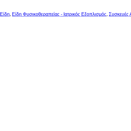
 Είδη
,
Είδη Φυσικοθεραπείας - Ιατρικός Εξοπλισμός
,
Συσκευές