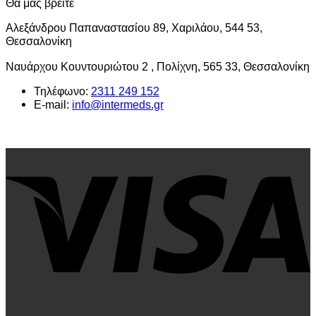
Θα μας βρείτε
Αλεξάνδρου Παπαναστασίου 89, Χαριλάου, 544 53,
Θεσσαλονίκη
Ναυάρχου Κουντουριώτου 2 , Πολίχνη, 565 33, Θεσσαλονίκη
Τηλέφωνο:
2311 249 152
E-mail:
info@intermeds.gr
V
P