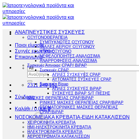
Μετάβαση
στο
περιεχόμενο
ΑΝΑΠΝΕΥΣΤΙΚΕΣ ΣΥΣΚΕΥΕΣ
ΟΞΥΓΟΝΟΘΕΡΑΠΕΙΑ
ΣΥΜΠΥΚΝΩΤΕΣ ΟΞΥΓΟΝΟΥ
Ποιοι είμαστε
ΦΙΑΛΕΣ ΑΕΡΙΟΥ ΟΞΥΓΟΝΟΥ
Συχνές ερωτήσεις
ΥΓΡΟ ΟΞΥΓΟΝΟ
ΝΕΦΕΛΟΠΟΙΗΤΕΣ-ΑΝΑΛΩΣΙΜΑ
Επικοινωνία
ΑΝΑΡΡΟΦΗΣΕΙΣ-ΑΝΑΛΩΣΙΜΑ
Συσκευές Άπνοιας CPAP/ BiPAP
Συσκευές CPAP
Αναζήτηση
ΑΠΛΕΣ ΣΥΣΚΕΥΕΣ CPAP
για:
ΑΥΤΟΜΑΤΕΣ ΣΥΣΚΕΥΕΣ CPAP
Συσκευές Bipap
2311 249 152
ΑΠΛΕΣ ΣΥΣΚΕΥΕΣ BiPAP
ΣΥΣΚΕΥΕΣ BiPAP S/T ΠΙΕΣΗΣ
Σύνδεση
ΜΑΣΚΕΣ ΘΕΡΑΠΕΙΑΣ CPAP/BiPAP
ΡΙΝΙΚΕΣ ΜΑΣΚΕΣ ΘΕΡΑΠΕΙΑΣ CPAP/BiPAP
ΣΤΟΜΑΤΟΡΙΝΙΚΕΣ ΜΑΣΚΕΣ ΘΕΡΑΠΕΙΑΣ
Καλάθι /
0,00
€
0
CPAP/BiPAP
ΝΟΣΟΚΟΜΕΙΑΚΑ ΚΡΕΒΑΤΙΑ-ΕΙΔΗ ΚΑΤΑΚΛΙΣΕΩΝ
ΧΕΙΡΟΚΙΝΗΤΑ ΚΡΕΒΑΤΙΑ
ΗΜΙ-ΗΛΕΚΤΡΟΚΙΝΗΤΑ ΚΡΕΒΑΤΙΑ
ΗΛΕΚΤΡΟΚΙΝΗΤΑ ΚΡΕΒΑΤΙΑ
ΑΕΡΟΣΤΡΩΜΑΤΑ ΚΑΤΑΚΛΙΣΕΩΝ