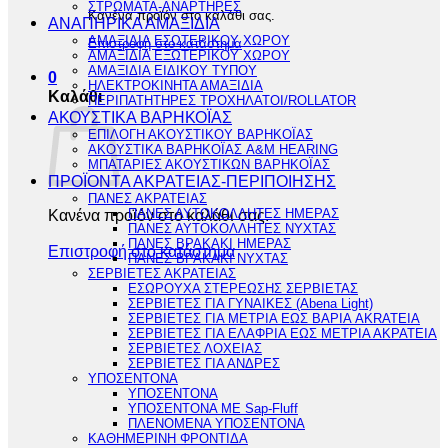
ΣΤΡΩΜΑΤΑ-ΑΝΑΡΤΗΡΕΣ
Κανένα προϊόν στο καλάθι σας.
ΑΝΑΠΗΡΙΚΑ ΑΜΑΞΙΔΙΑ
ΑΜΑΞΙΔΙΑ ΕΣΩΤΕΡΙΚΟΥ ΧΩΡΟΥ
Επιστροφή στο κατάστημα
ΑΜΑΞΙΔΙΑ ΕΞΩΤΕΡΙΚΟΥ ΧΩΡΟΥ
ΑΜΑΞΙΔΙΑ ΕΙΔΙΚΟΥ ΤΥΠΟΥ
0
ΗΛΕΚΤΡΟΚΙΝΗΤΑ ΑΜΑΞΙΔΙΑ
Καλάθι
ΠΕΡΙΠΑΤΗΤΗΡΕΣ ΤΡΟΧΗΛΑΤΟΙ/ROLLATOR
ΑΚΟΥΣΤΙΚΑ ΒΑΡΗΚΟΪΑΣ
ΕΠΙΛΟΓΗ ΑΚΟΥΣΤΙΚΟΥ ΒΑΡΗΚΟΪΑΣ
ΑΚΟΥΣΤΙΚΑ ΒΑΡΗΚΟΪΑΣ A&M HEARING
ΜΠΑΤΑΡΙΕΣ ΑΚΟΥΣΤΙΚΩΝ ΒΑΡΗΚΟΪΑΣ
ΠΡΟΪΟΝΤΑ ΑΚΡΑΤΕΙΑΣ-ΠΕΡΙΠΟΙΗΣΗΣ
ΠΑΝΕΣ ΑΚΡΑΤΕΙΑΣ
Κανένα προϊόν στο καλάθι σας.
ΠΑΝΕΣ ΑΥΤΟΚΟΛΛΗΤΕΣ ΗΜΕΡΑΣ
ΠΑΝΕΣ ΑΥΤΟΚΟΛΛΗΤΕΣ ΝΥΧΤΑΣ
ΠΑΝΕΣ ΒΡΑΚΑΚΙ ΗΜΕΡΑΣ
Επιστροφή στο κατάστημα
ΠΑΝΕΣ ΒΡΑΚΑΚΙ ΝΥΧΤΑΣ
ΣΕΡΒΙΕΤΕΣ ΑΚΡΑΤΕΙΑΣ
ΕΣΩΡΟΥΧΑ ΣΤΕΡΕΩΣΗΣ ΣΕΡΒΙΕΤΑΣ
ΣΕΡΒΙΕΤΕΣ ΓΙΑ ΓΥΝΑΙΚΕΣ (Abena Light)
ΣΕΡΒΙΕΤΕΣ ΓΙΑ ΜΕΤΡΙΑ ΕΩΣ ΒΑΡΙΑ AKRATEIA
ΣΕΡΒΙΕΤΕΣ ΓΙΑ ΕΛΑΦΡΙΑ ΕΩΣ ΜΕΤΡΙΑ ΑΚΡΑΤΕΙΑ
ΣΕΡΒΙΕΤΕΣ ΛΟΧΕΙΑΣ
ΣΕΡΒΙΕΤΕΣ ΓΙΑ ΑΝΔΡΕΣ
ΥΠΟΣΕΝΤΟΝΑ
ΥΠΟΣΕΝΤΟΝΑ
ΥΠΟΣΕΝΤΟΝΑ ΜΕ Sap-Fluff
ΠΛΕΝΟΜΕΝΑ ΥΠΟΣΕΝΤΟΝΑ
ΚΑΘΗΜΕΡΙΝΗ ΦΡΟΝΤΙΔΑ