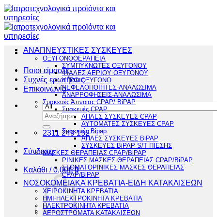
Μετάβαση
στο
περιεχόμενο
ΑΝΑΠΝΕΥΣΤΙΚΕΣ ΣΥΣΚΕΥΕΣ
ΟΞΥΓΟΝΟΘΕΡΑΠΕΙΑ
ΣΥΜΠΥΚΝΩΤΕΣ ΟΞΥΓΟΝΟΥ
Ποιοι είμαστε
ΦΙΑΛΕΣ ΑΕΡΙΟΥ ΟΞΥΓΟΝΟΥ
Συχνές ερωτήσεις
ΥΓΡΟ ΟΞΥΓΟΝΟ
ΝΕΦΕΛΟΠΟΙΗΤΕΣ-ΑΝΑΛΩΣΙΜΑ
Επικοινωνία
ΑΝΑΡΡΟΦΗΣΕΙΣ-ΑΝΑΛΩΣΙΜΑ
Συσκευές Άπνοιας CPAP/ BiPAP
Συσκευές CPAP
Αναζήτηση
ΑΠΛΕΣ ΣΥΣΚΕΥΕΣ CPAP
για:
ΑΥΤΟΜΑΤΕΣ ΣΥΣΚΕΥΕΣ CPAP
Συσκευές Bipap
2311 249 152
ΑΠΛΕΣ ΣΥΣΚΕΥΕΣ BiPAP
ΣΥΣΚΕΥΕΣ BiPAP S/T ΠΙΕΣΗΣ
Σύνδεση
ΜΑΣΚΕΣ ΘΕΡΑΠΕΙΑΣ CPAP/BiPAP
ΡΙΝΙΚΕΣ ΜΑΣΚΕΣ ΘΕΡΑΠΕΙΑΣ CPAP/BiPAP
ΣΤΟΜΑΤΟΡΙΝΙΚΕΣ ΜΑΣΚΕΣ ΘΕΡΑΠΕΙΑΣ
Καλάθι /
0,00
€
0
CPAP/BiPAP
ΝΟΣΟΚΟΜΕΙΑΚΑ ΚΡΕΒΑΤΙΑ-ΕΙΔΗ ΚΑΤΑΚΛΙΣΕΩΝ
ΧΕΙΡΟΚΙΝΗΤΑ ΚΡΕΒΑΤΙΑ
ΗΜΙ-ΗΛΕΚΤΡΟΚΙΝΗΤΑ ΚΡΕΒΑΤΙΑ
ΗΛΕΚΤΡΟΚΙΝΗΤΑ ΚΡΕΒΑΤΙΑ
ΑΕΡΟΣΤΡΩΜΑΤΑ ΚΑΤΑΚΛΙΣΕΩΝ