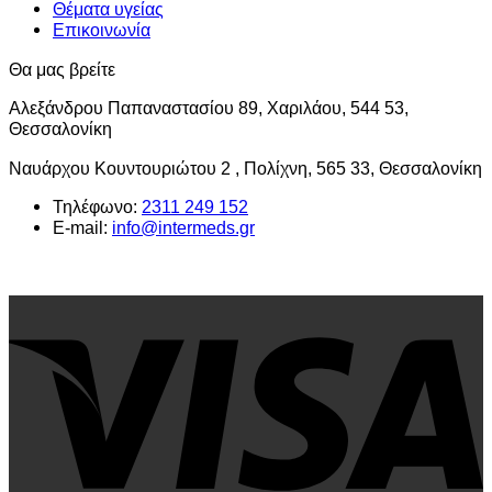
Θέματα υγείας
Επικοινωνία
Θα μας βρείτε
Αλεξάνδρου Παπαναστασίου 89, Χαριλάου, 544 53,
Θεσσαλονίκη
Ναυάρχου Κουντουριώτου 2 , Πολίχνη, 565 33, Θεσσαλονίκη
Τηλέφωνο:
2311 249 152
E-mail:
info@intermeds.gr
V