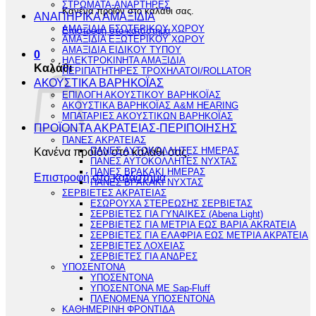
ΣΤΡΩΜΑΤΑ-ΑΝΑΡΤΗΡΕΣ
Κανένα προϊόν στο καλάθι σας.
ΑΝΑΠΗΡΙΚΑ ΑΜΑΞΙΔΙΑ
ΑΜΑΞΙΔΙΑ ΕΣΩΤΕΡΙΚΟΥ ΧΩΡΟΥ
Επιστροφή στο κατάστημα
ΑΜΑΞΙΔΙΑ ΕΞΩΤΕΡΙΚΟΥ ΧΩΡΟΥ
ΑΜΑΞΙΔΙΑ ΕΙΔΙΚΟΥ ΤΥΠΟΥ
0
ΗΛΕΚΤΡΟΚΙΝΗΤΑ ΑΜΑΞΙΔΙΑ
Καλάθι
ΠΕΡΙΠΑΤΗΤΗΡΕΣ ΤΡΟΧΗΛΑΤΟΙ/ROLLATOR
ΑΚΟΥΣΤΙΚΑ ΒΑΡΗΚΟΪΑΣ
ΕΠΙΛΟΓΗ ΑΚΟΥΣΤΙΚΟΥ ΒΑΡΗΚΟΪΑΣ
ΑΚΟΥΣΤΙΚΑ ΒΑΡΗΚΟΪΑΣ A&M HEARING
ΜΠΑΤΑΡΙΕΣ ΑΚΟΥΣΤΙΚΩΝ ΒΑΡΗΚΟΪΑΣ
ΠΡΟΪΟΝΤΑ ΑΚΡΑΤΕΙΑΣ-ΠΕΡΙΠΟΙΗΣΗΣ
ΠΑΝΕΣ ΑΚΡΑΤΕΙΑΣ
Κανένα προϊόν στο καλάθι σας.
ΠΑΝΕΣ ΑΥΤΟΚΟΛΛΗΤΕΣ ΗΜΕΡΑΣ
ΠΑΝΕΣ ΑΥΤΟΚΟΛΛΗΤΕΣ ΝΥΧΤΑΣ
ΠΑΝΕΣ ΒΡΑΚΑΚΙ ΗΜΕΡΑΣ
Επιστροφή στο κατάστημα
ΠΑΝΕΣ ΒΡΑΚΑΚΙ ΝΥΧΤΑΣ
ΣΕΡΒΙΕΤΕΣ ΑΚΡΑΤΕΙΑΣ
ΕΣΩΡΟΥΧΑ ΣΤΕΡΕΩΣΗΣ ΣΕΡΒΙΕΤΑΣ
ΣΕΡΒΙΕΤΕΣ ΓΙΑ ΓΥΝΑΙΚΕΣ (Abena Light)
ΣΕΡΒΙΕΤΕΣ ΓΙΑ ΜΕΤΡΙΑ ΕΩΣ ΒΑΡΙΑ AKRATEIA
ΣΕΡΒΙΕΤΕΣ ΓΙΑ ΕΛΑΦΡΙΑ ΕΩΣ ΜΕΤΡΙΑ ΑΚΡΑΤΕΙΑ
ΣΕΡΒΙΕΤΕΣ ΛΟΧΕΙΑΣ
ΣΕΡΒΙΕΤΕΣ ΓΙΑ ΑΝΔΡΕΣ
ΥΠΟΣΕΝΤΟΝΑ
ΥΠΟΣΕΝΤΟΝΑ
ΥΠΟΣΕΝΤΟΝΑ ΜΕ Sap-Fluff
ΠΛΕΝΟΜΕΝΑ ΥΠΟΣΕΝΤΟΝΑ
ΚΑΘΗΜΕΡΙΝΗ ΦΡΟΝΤΙΔΑ