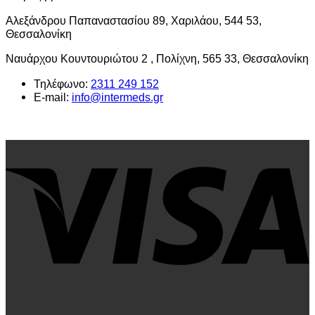
Αλεξάνδρου Παπαναστασίου 89, Χαριλάου, 544 53,
Θεσσαλονίκη
Ναυάρχου Κουντουριώτου 2 , Πολίχνη, 565 33, Θεσσαλονίκη
Τηλέφωνο:
2311 249 152
E-mail:
info@intermeds.gr
V
P