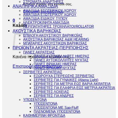
ΣΤΡΩΜΑΤΑ-ΑΝΑΡΤΗΡΕΣ
Κανένα προϊόν στο καλάθι σας.
ΑΝΑΠΗΡΙΚΑ ΑΜΑΞΙΔΙΑ
ΑΜΑΞΙΔΙΑ ΕΣΩΤΕΡΙΚΟΥ ΧΩΡΟΥ
Επιστροφή στο κατάστημα
ΑΜΑΞΙΔΙΑ ΕΞΩΤΕΡΙΚΟΥ ΧΩΡΟΥ
ΑΜΑΞΙΔΙΑ ΕΙΔΙΚΟΥ ΤΥΠΟΥ
0
ΗΛΕΚΤΡΟΚΙΝΗΤΑ ΑΜΑΞΙΔΙΑ
Καλάθι
ΠΕΡΙΠΑΤΗΤΗΡΕΣ ΤΡΟΧΗΛΑΤΟΙ/ROLLATOR
ΑΚΟΥΣΤΙΚΑ ΒΑΡΗΚΟΪΑΣ
ΕΠΙΛΟΓΗ ΑΚΟΥΣΤΙΚΟΥ ΒΑΡΗΚΟΪΑΣ
ΑΚΟΥΣΤΙΚΑ ΒΑΡΗΚΟΪΑΣ A&M HEARING
ΜΠΑΤΑΡΙΕΣ ΑΚΟΥΣΤΙΚΩΝ ΒΑΡΗΚΟΪΑΣ
ΠΡΟΪΟΝΤΑ ΑΚΡΑΤΕΙΑΣ-ΠΕΡΙΠΟΙΗΣΗΣ
ΠΑΝΕΣ ΑΚΡΑΤΕΙΑΣ
Κανένα προϊόν στο καλάθι σας.
ΠΑΝΕΣ ΑΥΤΟΚΟΛΛΗΤΕΣ ΗΜΕΡΑΣ
ΠΑΝΕΣ ΑΥΤΟΚΟΛΛΗΤΕΣ ΝΥΧΤΑΣ
ΠΑΝΕΣ ΒΡΑΚΑΚΙ ΗΜΕΡΑΣ
Επιστροφή στο κατάστημα
ΠΑΝΕΣ ΒΡΑΚΑΚΙ ΝΥΧΤΑΣ
ΣΕΡΒΙΕΤΕΣ ΑΚΡΑΤΕΙΑΣ
ΕΣΩΡΟΥΧΑ ΣΤΕΡΕΩΣΗΣ ΣΕΡΒΙΕΤΑΣ
ΣΕΡΒΙΕΤΕΣ ΓΙΑ ΓΥΝΑΙΚΕΣ (Abena Light)
ΣΕΡΒΙΕΤΕΣ ΓΙΑ ΜΕΤΡΙΑ ΕΩΣ ΒΑΡΙΑ AKRATEIA
ΣΕΡΒΙΕΤΕΣ ΓΙΑ ΕΛΑΦΡΙΑ ΕΩΣ ΜΕΤΡΙΑ ΑΚΡΑΤΕΙΑ
ΣΕΡΒΙΕΤΕΣ ΛΟΧΕΙΑΣ
ΣΕΡΒΙΕΤΕΣ ΓΙΑ ΑΝΔΡΕΣ
ΥΠΟΣΕΝΤΟΝΑ
ΥΠΟΣΕΝΤΟΝΑ
ΥΠΟΣΕΝΤΟΝΑ ΜΕ Sap-Fluff
ΠΛΕΝΟΜΕΝΑ ΥΠΟΣΕΝΤΟΝΑ
ΚΑΘΗΜΕΡΙΝΗ ΦΡΟΝΤΙΔΑ