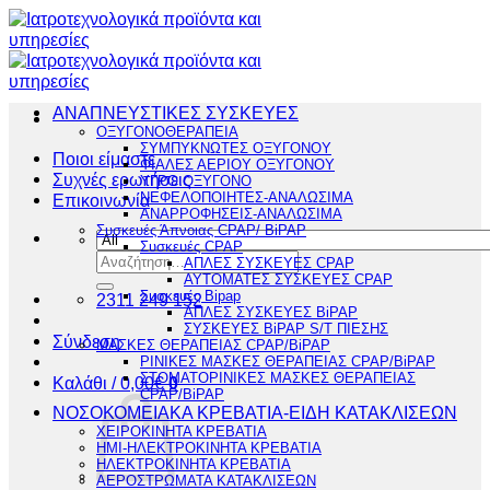
Μετάβαση
στο
περιεχόμενο
ΑΝΑΠΝΕΥΣΤΙΚΕΣ ΣΥΣΚΕΥΕΣ
ΟΞΥΓΟΝΟΘΕΡΑΠΕΙΑ
ΣΥΜΠΥΚΝΩΤΕΣ ΟΞΥΓΟΝΟΥ
Ποιοι είμαστε
ΦΙΑΛΕΣ ΑΕΡΙΟΥ ΟΞΥΓΟΝΟΥ
Συχνές ερωτήσεις
ΥΓΡΟ ΟΞΥΓΟΝΟ
ΝΕΦΕΛΟΠΟΙΗΤΕΣ-ΑΝΑΛΩΣΙΜΑ
Επικοινωνία
ΑΝΑΡΡΟΦΗΣΕΙΣ-ΑΝΑΛΩΣΙΜΑ
Συσκευές Άπνοιας CPAP/ BiPAP
Συσκευές CPAP
Αναζήτηση
ΑΠΛΕΣ ΣΥΣΚΕΥΕΣ CPAP
για:
ΑΥΤΟΜΑΤΕΣ ΣΥΣΚΕΥΕΣ CPAP
Συσκευές Bipap
2311 249 152
ΑΠΛΕΣ ΣΥΣΚΕΥΕΣ BiPAP
ΣΥΣΚΕΥΕΣ BiPAP S/T ΠΙΕΣΗΣ
Σύνδεση
ΜΑΣΚΕΣ ΘΕΡΑΠΕΙΑΣ CPAP/BiPAP
ΡΙΝΙΚΕΣ ΜΑΣΚΕΣ ΘΕΡΑΠΕΙΑΣ CPAP/BiPAP
ΣΤΟΜΑΤΟΡΙΝΙΚΕΣ ΜΑΣΚΕΣ ΘΕΡΑΠΕΙΑΣ
Καλάθι /
0,00
€
0
CPAP/BiPAP
ΝΟΣΟΚΟΜΕΙΑΚΑ ΚΡΕΒΑΤΙΑ-ΕΙΔΗ ΚΑΤΑΚΛΙΣΕΩΝ
ΧΕΙΡΟΚΙΝΗΤΑ ΚΡΕΒΑΤΙΑ
ΗΜΙ-ΗΛΕΚΤΡΟΚΙΝΗΤΑ ΚΡΕΒΑΤΙΑ
ΗΛΕΚΤΡΟΚΙΝΗΤΑ ΚΡΕΒΑΤΙΑ
ΑΕΡΟΣΤΡΩΜΑΤΑ ΚΑΤΑΚΛΙΣΕΩΝ