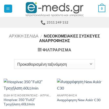
Μετάβαση
0
στο
περιεχόμενο
2311 249 152
ΑΡΧΙΚΉ ΣΕΛΊΔΑ
/
ΝΟΣΟΚΟΜΕΙΑΚΈΣ ΣΥΣΚΕΥΈΣ
ΑΝΑΡΡΌΦΗΣΗΣ
ΦΙΛΤΡΆΡΙΣΜΑ
ΕΊΔΗ ΦΥΣΙΚΟΘΕΡΑΠΕΊΑΣ - ΙΑΤΡΙΚΌΣ ΕΞΟΠΛΙΣΜΌΣ
ΑΝΑΡΡΌΦΗΣΗ
Hospivac 350 “Full2”
Αναρρόφηση New Askir C30
Τροχήλατη 60Lt/min