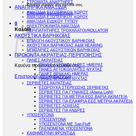
ΣΤΡΩΜΑΤΑ-ΑΝΑΡΤΗΡΕΣ
Κανένα προϊόν στο καλάθι σας.
ΑΝΑΠΗΡΙΚΑ ΑΜΑΞΙΔΙΑ
ΑΜΑΞΙΔΙΑ ΕΣΩΤΕΡΙΚΟΥ ΧΩΡΟΥ
Επιστροφή στο κατάστημα
ΑΜΑΞΙΔΙΑ ΕΞΩΤΕΡΙΚΟΥ ΧΩΡΟΥ
ΑΜΑΞΙΔΙΑ ΕΙΔΙΚΟΥ ΤΥΠΟΥ
0
ΗΛΕΚΤΡΟΚΙΝΗΤΑ ΑΜΑΞΙΔΙΑ
Καλάθι
ΠΕΡΙΠΑΤΗΤΗΡΕΣ ΤΡΟΧΗΛΑΤΟΙ/ROLLATOR
ΑΚΟΥΣΤΙΚΑ ΒΑΡΗΚΟΪΑΣ
ΕΠΙΛΟΓΗ ΑΚΟΥΣΤΙΚΟΥ ΒΑΡΗΚΟΪΑΣ
ΑΚΟΥΣΤΙΚΑ ΒΑΡΗΚΟΪΑΣ A&M HEARING
ΜΠΑΤΑΡΙΕΣ ΑΚΟΥΣΤΙΚΩΝ ΒΑΡΗΚΟΪΑΣ
ΠΡΟΪΟΝΤΑ ΑΚΡΑΤΕΙΑΣ-ΠΕΡΙΠΟΙΗΣΗΣ
ΠΑΝΕΣ ΑΚΡΑΤΕΙΑΣ
Κανένα προϊόν στο καλάθι σας.
ΠΑΝΕΣ ΑΥΤΟΚΟΛΛΗΤΕΣ ΗΜΕΡΑΣ
ΠΑΝΕΣ ΑΥΤΟΚΟΛΛΗΤΕΣ ΝΥΧΤΑΣ
ΠΑΝΕΣ ΒΡΑΚΑΚΙ ΗΜΕΡΑΣ
Επιστροφή στο κατάστημα
ΠΑΝΕΣ ΒΡΑΚΑΚΙ ΝΥΧΤΑΣ
ΣΕΡΒΙΕΤΕΣ ΑΚΡΑΤΕΙΑΣ
ΕΣΩΡΟΥΧΑ ΣΤΕΡΕΩΣΗΣ ΣΕΡΒΙΕΤΑΣ
ΣΕΡΒΙΕΤΕΣ ΓΙΑ ΓΥΝΑΙΚΕΣ (Abena Light)
ΣΕΡΒΙΕΤΕΣ ΓΙΑ ΜΕΤΡΙΑ ΕΩΣ ΒΑΡΙΑ AKRATEIA
ΣΕΡΒΙΕΤΕΣ ΓΙΑ ΕΛΑΦΡΙΑ ΕΩΣ ΜΕΤΡΙΑ ΑΚΡΑΤΕΙΑ
ΣΕΡΒΙΕΤΕΣ ΛΟΧΕΙΑΣ
ΣΕΡΒΙΕΤΕΣ ΓΙΑ ΑΝΔΡΕΣ
ΥΠΟΣΕΝΤΟΝΑ
ΥΠΟΣΕΝΤΟΝΑ
ΥΠΟΣΕΝΤΟΝΑ ΜΕ Sap-Fluff
ΠΛΕΝΟΜΕΝΑ ΥΠΟΣΕΝΤΟΝΑ
ΚΑΘΗΜΕΡΙΝΗ ΦΡΟΝΤΙΔΑ