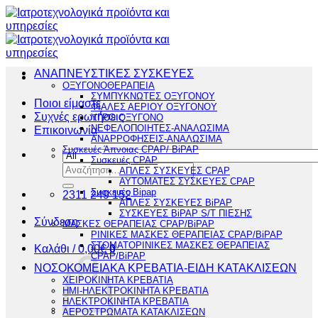
Μετάβαση
στο
περιεχόμενο
ΑΝΑΠΝΕΥΣΤΙΚΕΣ ΣΥΣΚΕΥΕΣ
ΟΞΥΓΟΝΟΘΕΡΑΠΕΙΑ
ΣΥΜΠΥΚΝΩΤΕΣ ΟΞΥΓΟΝΟΥ
Ποιοι είμαστε
ΦΙΑΛΕΣ ΑΕΡΙΟΥ ΟΞΥΓΟΝΟΥ
Συχνές ερωτήσεις
ΥΓΡΟ ΟΞΥΓΟΝΟ
ΝΕΦΕΛΟΠΟΙΗΤΕΣ-ΑΝΑΛΩΣΙΜΑ
Επικοινωνία
ΑΝΑΡΡΟΦΗΣΕΙΣ-ΑΝΑΛΩΣΙΜΑ
Συσκευές Άπνοιας CPAP/ BiPAP
Συσκευές CPAP
Αναζήτηση
ΑΠΛΕΣ ΣΥΣΚΕΥΕΣ CPAP
για:
ΑΥΤΟΜΑΤΕΣ ΣΥΣΚΕΥΕΣ CPAP
Συσκευές Bipap
2311 249 152
ΑΠΛΕΣ ΣΥΣΚΕΥΕΣ BiPAP
ΣΥΣΚΕΥΕΣ BiPAP S/T ΠΙΕΣΗΣ
Σύνδεση
ΜΑΣΚΕΣ ΘΕΡΑΠΕΙΑΣ CPAP/BiPAP
ΡΙΝΙΚΕΣ ΜΑΣΚΕΣ ΘΕΡΑΠΕΙΑΣ CPAP/BiPAP
ΣΤΟΜΑΤΟΡΙΝΙΚΕΣ ΜΑΣΚΕΣ ΘΕΡΑΠΕΙΑΣ
Καλάθι /
0,00
€
0
CPAP/BiPAP
ΝΟΣΟΚΟΜΕΙΑΚΑ ΚΡΕΒΑΤΙΑ-ΕΙΔΗ ΚΑΤΑΚΛΙΣΕΩΝ
ΧΕΙΡΟΚΙΝΗΤΑ ΚΡΕΒΑΤΙΑ
ΗΜΙ-ΗΛΕΚΤΡΟΚΙΝΗΤΑ ΚΡΕΒΑΤΙΑ
ΗΛΕΚΤΡΟΚΙΝΗΤΑ ΚΡΕΒΑΤΙΑ
ΑΕΡΟΣΤΡΩΜΑΤΑ ΚΑΤΑΚΛΙΣΕΩΝ