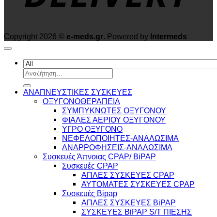
Copyright 2026 ©
e-meds.gr
. Powered by
Intermeds
Αναζήτηση
για:
ΑΝΑΠΝΕΥΣΤΙΚΕΣ ΣΥΣΚΕΥΕΣ
ΟΞΥΓΟΝΟΘΕΡΑΠΕΙΑ
ΣΥΜΠΥΚΝΩΤΕΣ ΟΞΥΓΟΝΟΥ
ΦΙΑΛΕΣ ΑΕΡΙΟΥ ΟΞΥΓΟΝΟΥ
ΥΓΡΟ ΟΞΥΓΟΝΟ
ΝΕΦΕΛΟΠΟΙΗΤΕΣ-ΑΝΑΛΩΣΙΜΑ
ΑΝΑΡΡΟΦΗΣΕΙΣ-ΑΝΑΛΩΣΙΜΑ
Συσκευές Άπνοιας CPAP/ BiPAP
Συσκευές CPAP
ΑΠΛΕΣ ΣΥΣΚΕΥΕΣ CPAP
ΑΥΤΟΜΑΤΕΣ ΣΥΣΚΕΥΕΣ CPAP
Συσκευές Bipap
ΑΠΛΕΣ ΣΥΣΚΕΥΕΣ BiPAP
ΣΥΣΚΕΥΕΣ BiPAP S/T ΠΙΕΣΗΣ