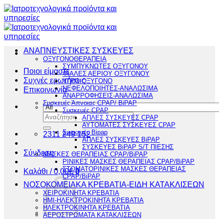
Μετάβαση
στο
περιεχόμενο
ΑΝΑΠΝΕΥΣΤΙΚΕΣ ΣΥΣΚΕΥΕΣ
ΟΞΥΓΟΝΟΘΕΡΑΠΕΙΑ
ΣΥΜΠΥΚΝΩΤΕΣ ΟΞΥΓΟΝΟΥ
Ποιοι είμαστε
ΦΙΑΛΕΣ ΑΕΡΙΟΥ ΟΞΥΓΟΝΟΥ
Συχνές ερωτήσεις
ΥΓΡΟ ΟΞΥΓΟΝΟ
ΝΕΦΕΛΟΠΟΙΗΤΕΣ-ΑΝΑΛΩΣΙΜΑ
Επικοινωνία
ΑΝΑΡΡΟΦΗΣΕΙΣ-ΑΝΑΛΩΣΙΜΑ
Συσκευές Άπνοιας CPAP/ BiPAP
Συσκευές CPAP
Αναζήτηση
ΑΠΛΕΣ ΣΥΣΚΕΥΕΣ CPAP
για:
ΑΥΤΟΜΑΤΕΣ ΣΥΣΚΕΥΕΣ CPAP
Συσκευές Bipap
2311 249 152
ΑΠΛΕΣ ΣΥΣΚΕΥΕΣ BiPAP
ΣΥΣΚΕΥΕΣ BiPAP S/T ΠΙΕΣΗΣ
Σύνδεση
ΜΑΣΚΕΣ ΘΕΡΑΠΕΙΑΣ CPAP/BiPAP
ΡΙΝΙΚΕΣ ΜΑΣΚΕΣ ΘΕΡΑΠΕΙΑΣ CPAP/BiPAP
ΣΤΟΜΑΤΟΡΙΝΙΚΕΣ ΜΑΣΚΕΣ ΘΕΡΑΠΕΙΑΣ
Καλάθι /
0,00
€
0
CPAP/BiPAP
ΝΟΣΟΚΟΜΕΙΑΚΑ ΚΡΕΒΑΤΙΑ-ΕΙΔΗ ΚΑΤΑΚΛΙΣΕΩΝ
ΧΕΙΡΟΚΙΝΗΤΑ ΚΡΕΒΑΤΙΑ
ΗΜΙ-ΗΛΕΚΤΡΟΚΙΝΗΤΑ ΚΡΕΒΑΤΙΑ
ΗΛΕΚΤΡΟΚΙΝΗΤΑ ΚΡΕΒΑΤΙΑ
ΑΕΡΟΣΤΡΩΜΑΤΑ ΚΑΤΑΚΛΙΣΕΩΝ