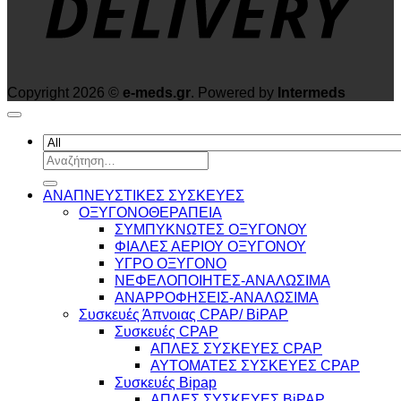
Copyright 2026 ©
e-meds.gr
. Powered by
Intermeds
Αναζήτηση
για:
ΑΝΑΠΝΕΥΣΤΙΚΕΣ ΣΥΣΚΕΥΕΣ
ΟΞΥΓΟΝΟΘΕΡΑΠΕΙΑ
ΣΥΜΠΥΚΝΩΤΕΣ ΟΞΥΓΟΝΟΥ
ΦΙΑΛΕΣ ΑΕΡΙΟΥ ΟΞΥΓΟΝΟΥ
ΥΓΡΟ ΟΞΥΓΟΝΟ
ΝΕΦΕΛΟΠΟΙΗΤΕΣ-ΑΝΑΛΩΣΙΜΑ
ΑΝΑΡΡΟΦΗΣΕΙΣ-ΑΝΑΛΩΣΙΜΑ
Συσκευές Άπνοιας CPAP/ BiPAP
Συσκευές CPAP
ΑΠΛΕΣ ΣΥΣΚΕΥΕΣ CPAP
ΑΥΤΟΜΑΤΕΣ ΣΥΣΚΕΥΕΣ CPAP
Συσκευές Bipap
ΑΠΛΕΣ ΣΥΣΚΕΥΕΣ BiPAP