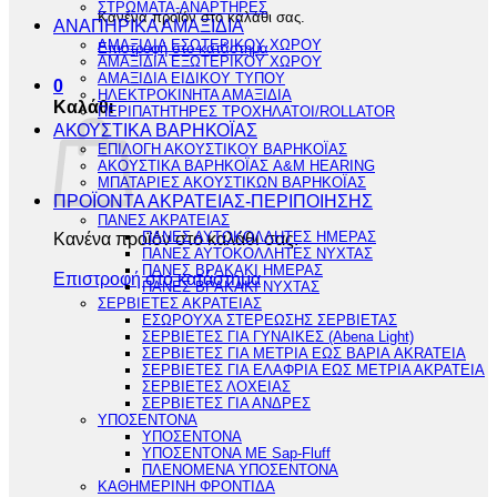
ΣΤΡΩΜΑΤΑ-ΑΝΑΡΤΗΡΕΣ
Κανένα προϊόν στο καλάθι σας.
ΑΝΑΠΗΡΙΚΑ ΑΜΑΞΙΔΙΑ
ΑΜΑΞΙΔΙΑ ΕΣΩΤΕΡΙΚΟΥ ΧΩΡΟΥ
Επιστροφή στο κατάστημα
ΑΜΑΞΙΔΙΑ ΕΞΩΤΕΡΙΚΟΥ ΧΩΡΟΥ
ΑΜΑΞΙΔΙΑ ΕΙΔΙΚΟΥ ΤΥΠΟΥ
0
ΗΛΕΚΤΡΟΚΙΝΗΤΑ ΑΜΑΞΙΔΙΑ
Καλάθι
ΠΕΡΙΠΑΤΗΤΗΡΕΣ ΤΡΟΧΗΛΑΤΟΙ/ROLLATOR
ΑΚΟΥΣΤΙΚΑ ΒΑΡΗΚΟΪΑΣ
ΕΠΙΛΟΓΗ ΑΚΟΥΣΤΙΚΟΥ ΒΑΡΗΚΟΪΑΣ
ΑΚΟΥΣΤΙΚΑ ΒΑΡΗΚΟΪΑΣ A&M HEARING
ΜΠΑΤΑΡΙΕΣ ΑΚΟΥΣΤΙΚΩΝ ΒΑΡΗΚΟΪΑΣ
ΠΡΟΪΟΝΤΑ ΑΚΡΑΤΕΙΑΣ-ΠΕΡΙΠΟΙΗΣΗΣ
ΠΑΝΕΣ ΑΚΡΑΤΕΙΑΣ
Κανένα προϊόν στο καλάθι σας.
ΠΑΝΕΣ ΑΥΤΟΚΟΛΛΗΤΕΣ ΗΜΕΡΑΣ
ΠΑΝΕΣ ΑΥΤΟΚΟΛΛΗΤΕΣ ΝΥΧΤΑΣ
ΠΑΝΕΣ ΒΡΑΚΑΚΙ ΗΜΕΡΑΣ
Επιστροφή στο κατάστημα
ΠΑΝΕΣ ΒΡΑΚΑΚΙ ΝΥΧΤΑΣ
ΣΕΡΒΙΕΤΕΣ ΑΚΡΑΤΕΙΑΣ
ΕΣΩΡΟΥΧΑ ΣΤΕΡΕΩΣΗΣ ΣΕΡΒΙΕΤΑΣ
ΣΕΡΒΙΕΤΕΣ ΓΙΑ ΓΥΝΑΙΚΕΣ (Abena Light)
ΣΕΡΒΙΕΤΕΣ ΓΙΑ ΜΕΤΡΙΑ ΕΩΣ ΒΑΡΙΑ AKRATEIA
ΣΕΡΒΙΕΤΕΣ ΓΙΑ ΕΛΑΦΡΙΑ ΕΩΣ ΜΕΤΡΙΑ ΑΚΡΑΤΕΙΑ
ΣΕΡΒΙΕΤΕΣ ΛΟΧΕΙΑΣ
ΣΕΡΒΙΕΤΕΣ ΓΙΑ ΑΝΔΡΕΣ
ΥΠΟΣΕΝΤΟΝΑ
ΥΠΟΣΕΝΤΟΝΑ
ΥΠΟΣΕΝΤΟΝΑ ΜΕ Sap-Fluff
ΠΛΕΝΟΜΕΝΑ ΥΠΟΣΕΝΤΟΝΑ
ΚΑΘΗΜΕΡΙΝΗ ΦΡΟΝΤΙΔΑ