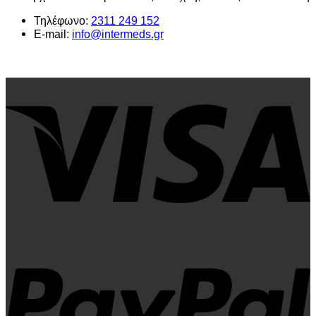
Τηλέφωνο:
2311 249 152
E-mail:
info@intermeds.gr
V
P