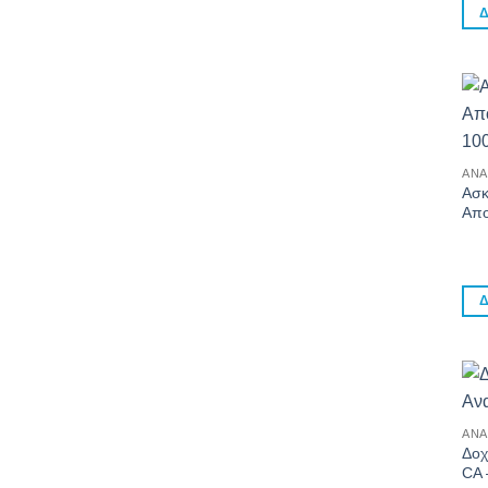
Δ
ΑΝΑ
Ασκ
Απο
Δ
ΑΝΑ
Δοχ
CA 