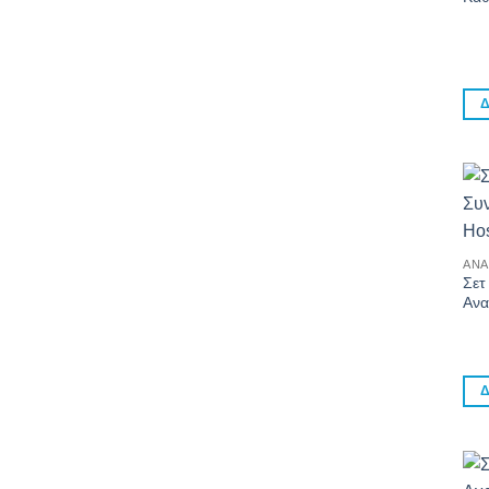
Δ
ΑΝΑ
Σετ
Ανα
Δ