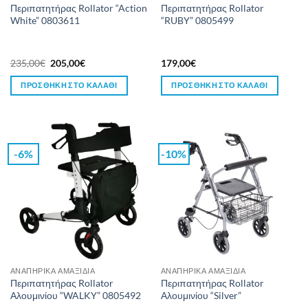
Περιπατητήρας Rollator “Action
Περιπατητήρας Rollator
White” 0803611
“RUBY” 0805499
Original
Η
235,00
€
205,00
€
179,00
€
price
τρέχουσα
was:
τιμή
ΠΡΟΣΘΉΚΗ ΣΤΟ ΚΑΛΆΘΙ
ΠΡΟΣΘΉΚΗ ΣΤΟ ΚΑΛΆΘΙ
235,00€.
είναι:
205,00€.
-6%
-10%
ΑΝΑΠΗΡΙΚΑ ΑΜΑΞΙΔΙΑ
ΑΝΑΠΗΡΙΚΑ ΑΜΑΞΙΔΙΑ
Περιπατητήρας Rollator
Περιπατητήρας Rollator
Αλουμινίου “WALKY” 0805492
Αλουμινίου “Silver”