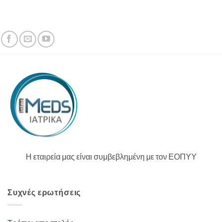
108,00€.
Η εταιρεία μας είναι συμβεβλημένη με τον ΕΟΠΥΥ
Συχνές ερωτήσεις