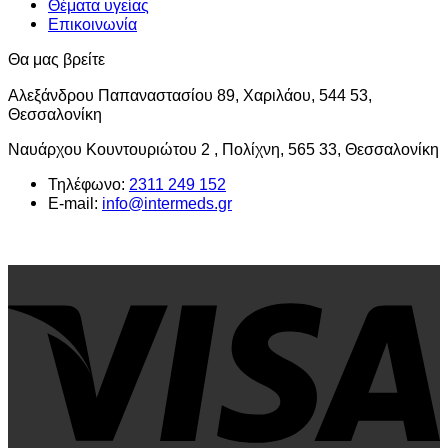
Θέματα υγείας
Επικοινωνία
Θα μας βρείτε
Αλεξάνδρου Παπαναστασίου 89, Χαριλάου, 544 53,
Θεσσαλονίκη
Ναυάρχου Κουντουριώτου 2 , Πολίχνη, 565 33, Θεσσαλονίκη
Τηλέφωνο:
2311 249 152
E-mail:
info@intermeds.gr
V