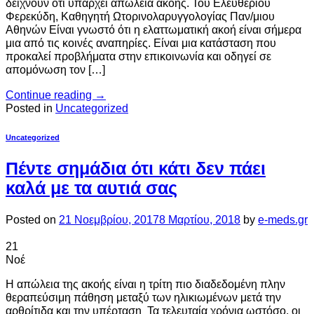
δείχνουν ότι υπάρχει απώλεια ακοής. Του Ελευθέριου
Φερεκύδη, Καθηγητή Ωτορινολαρυγγολογίας Παν/μιου
Αθηνών Είναι γνωστό ότι η ελαττωματική ακοή είναι σήμερα
μια από τις κοινές αναπηρίες. Είναι μια κατάσταση που
προκαλεί προβλήματα στην επικοινωνία και οδηγεί σε
απομόνωση τον […]
Continue reading
→
Posted in
Uncategorized
Uncategorized
Πέντε σημάδια ότι κάτι δεν πάει
καλά με τα αυτιά σας
Posted on
21 Νοεμβρίου, 2017
8 Μαρτίου, 2018
by
e-meds.gr
21
Νοέ
Η απώλεια της ακοής είναι η τρίτη πιο διαδεδομένη πλην
θεραπεύσιμη πάθηση μεταξύ των ηλικιωμένων μετά την
αρθρίτιδα και την υπέρταση Τα τελευταία χρόνια ωστόσο, οι