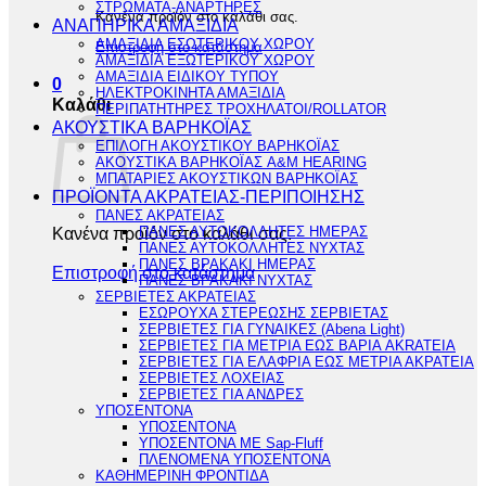
ΣΤΡΩΜΑΤΑ-ΑΝΑΡΤΗΡΕΣ
Κανένα προϊόν στο καλάθι σας.
ΑΝΑΠΗΡΙΚΑ ΑΜΑΞΙΔΙΑ
ΑΜΑΞΙΔΙΑ ΕΣΩΤΕΡΙΚΟΥ ΧΩΡΟΥ
Επιστροφή στο κατάστημα
ΑΜΑΞΙΔΙΑ ΕΞΩΤΕΡΙΚΟΥ ΧΩΡΟΥ
ΑΜΑΞΙΔΙΑ ΕΙΔΙΚΟΥ ΤΥΠΟΥ
0
ΗΛΕΚΤΡΟΚΙΝΗΤΑ ΑΜΑΞΙΔΙΑ
Καλάθι
ΠΕΡΙΠΑΤΗΤΗΡΕΣ ΤΡΟΧΗΛΑΤΟΙ/ROLLATOR
ΑΚΟΥΣΤΙΚΑ ΒΑΡΗΚΟΪΑΣ
ΕΠΙΛΟΓΗ ΑΚΟΥΣΤΙΚΟΥ ΒΑΡΗΚΟΪΑΣ
ΑΚΟΥΣΤΙΚΑ ΒΑΡΗΚΟΪΑΣ A&M HEARING
ΜΠΑΤΑΡΙΕΣ ΑΚΟΥΣΤΙΚΩΝ ΒΑΡΗΚΟΪΑΣ
ΠΡΟΪΟΝΤΑ ΑΚΡΑΤΕΙΑΣ-ΠΕΡΙΠΟΙΗΣΗΣ
ΠΑΝΕΣ ΑΚΡΑΤΕΙΑΣ
Κανένα προϊόν στο καλάθι σας.
ΠΑΝΕΣ ΑΥΤΟΚΟΛΛΗΤΕΣ ΗΜΕΡΑΣ
ΠΑΝΕΣ ΑΥΤΟΚΟΛΛΗΤΕΣ ΝΥΧΤΑΣ
ΠΑΝΕΣ ΒΡΑΚΑΚΙ ΗΜΕΡΑΣ
Επιστροφή στο κατάστημα
ΠΑΝΕΣ ΒΡΑΚΑΚΙ ΝΥΧΤΑΣ
ΣΕΡΒΙΕΤΕΣ ΑΚΡΑΤΕΙΑΣ
ΕΣΩΡΟΥΧΑ ΣΤΕΡΕΩΣΗΣ ΣΕΡΒΙΕΤΑΣ
ΣΕΡΒΙΕΤΕΣ ΓΙΑ ΓΥΝΑΙΚΕΣ (Abena Light)
ΣΕΡΒΙΕΤΕΣ ΓΙΑ ΜΕΤΡΙΑ ΕΩΣ ΒΑΡΙΑ AKRATEIA
ΣΕΡΒΙΕΤΕΣ ΓΙΑ ΕΛΑΦΡΙΑ ΕΩΣ ΜΕΤΡΙΑ ΑΚΡΑΤΕΙΑ
ΣΕΡΒΙΕΤΕΣ ΛΟΧΕΙΑΣ
ΣΕΡΒΙΕΤΕΣ ΓΙΑ ΑΝΔΡΕΣ
ΥΠΟΣΕΝΤΟΝΑ
ΥΠΟΣΕΝΤΟΝΑ
ΥΠΟΣΕΝΤΟΝΑ ΜΕ Sap-Fluff
ΠΛΕΝΟΜΕΝΑ ΥΠΟΣΕΝΤΟΝΑ
ΚΑΘΗΜΕΡΙΝΗ ΦΡΟΝΤΙΔΑ