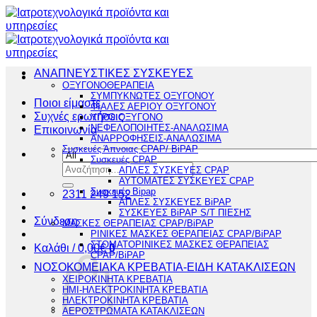
Μετάβαση
στο
περιεχόμενο
ΑΝΑΠΝΕΥΣΤΙΚΕΣ ΣΥΣΚΕΥΕΣ
ΟΞΥΓΟΝΟΘΕΡΑΠΕΙΑ
ΣΥΜΠΥΚΝΩΤΕΣ ΟΞΥΓΟΝΟΥ
Ποιοι είμαστε
ΦΙΑΛΕΣ ΑΕΡΙΟΥ ΟΞΥΓΟΝΟΥ
Συχνές ερωτήσεις
ΥΓΡΟ ΟΞΥΓΟΝΟ
ΝΕΦΕΛΟΠΟΙΗΤΕΣ-ΑΝΑΛΩΣΙΜΑ
Επικοινωνία
ΑΝΑΡΡΟΦΗΣΕΙΣ-ΑΝΑΛΩΣΙΜΑ
Συσκευές Άπνοιας CPAP/ BiPAP
Συσκευές CPAP
Αναζήτηση
ΑΠΛΕΣ ΣΥΣΚΕΥΕΣ CPAP
για:
ΑΥΤΟΜΑΤΕΣ ΣΥΣΚΕΥΕΣ CPAP
Συσκευές Bipap
2311 249 152
ΑΠΛΕΣ ΣΥΣΚΕΥΕΣ BiPAP
ΣΥΣΚΕΥΕΣ BiPAP S/T ΠΙΕΣΗΣ
Σύνδεση
ΜΑΣΚΕΣ ΘΕΡΑΠΕΙΑΣ CPAP/BiPAP
ΡΙΝΙΚΕΣ ΜΑΣΚΕΣ ΘΕΡΑΠΕΙΑΣ CPAP/BiPAP
ΣΤΟΜΑΤΟΡΙΝΙΚΕΣ ΜΑΣΚΕΣ ΘΕΡΑΠΕΙΑΣ
Καλάθι /
0,00
€
0
CPAP/BiPAP
ΝΟΣΟΚΟΜΕΙΑΚΑ ΚΡΕΒΑΤΙΑ-ΕΙΔΗ ΚΑΤΑΚΛΙΣΕΩΝ
ΧΕΙΡΟΚΙΝΗΤΑ ΚΡΕΒΑΤΙΑ
ΗΜΙ-ΗΛΕΚΤΡΟΚΙΝΗΤΑ ΚΡΕΒΑΤΙΑ
ΗΛΕΚΤΡΟΚΙΝΗΤΑ ΚΡΕΒΑΤΙΑ
ΑΕΡΟΣΤΡΩΜΑΤΑ ΚΑΤΑΚΛΙΣΕΩΝ