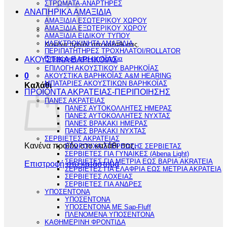
ΣΤΡΩΜΑΤΑ-ΑΝΑΡΤΗΡΕΣ
ΑΝΑΠΗΡΙΚΑ ΑΜΑΞΙΔΙΑ
ΑΜΑΞΙΔΙΑ ΕΣΩΤΕΡΙΚΟΥ ΧΩΡΟΥ
ΑΜΑΞΙΔΙΑ ΕΞΩΤΕΡΙΚΟΥ ΧΩΡΟΥ
ΑΜΑΞΙΔΙΑ ΕΙΔΙΚΟΥ ΤΥΠΟΥ
ΗΛΕΚΤΡΟΚΙΝΗΤΑ ΑΜΑΞΙΔΙΑ
Κανένα προϊόν στο καλάθι σας.
ΠΕΡΙΠΑΤΗΤΗΡΕΣ ΤΡΟΧΗΛΑΤΟΙ/ROLLATOR
Επιστροφή στο κατάστημα
ΑΚΟΥΣΤΙΚΑ ΒΑΡΗΚΟΪΑΣ
ΕΠΙΛΟΓΗ ΑΚΟΥΣΤΙΚΟΥ ΒΑΡΗΚΟΪΑΣ
0
ΑΚΟΥΣΤΙΚΑ ΒΑΡΗΚΟΪΑΣ A&M HEARING
ΜΠΑΤΑΡΙΕΣ ΑΚΟΥΣΤΙΚΩΝ ΒΑΡΗΚΟΪΑΣ
Καλάθι
ΠΡΟΪΟΝΤΑ ΑΚΡΑΤΕΙΑΣ-ΠΕΡΙΠΟΙΗΣΗΣ
ΠΑΝΕΣ ΑΚΡΑΤΕΙΑΣ
ΠΑΝΕΣ ΑΥΤΟΚΟΛΛΗΤΕΣ ΗΜΕΡΑΣ
ΠΑΝΕΣ ΑΥΤΟΚΟΛΛΗΤΕΣ ΝΥΧΤΑΣ
ΠΑΝΕΣ ΒΡΑΚΑΚΙ ΗΜΕΡΑΣ
ΠΑΝΕΣ ΒΡΑΚΑΚΙ ΝΥΧΤΑΣ
ΣΕΡΒΙΕΤΕΣ ΑΚΡΑΤΕΙΑΣ
Κανένα προϊόν στο καλάθι σας.
ΕΣΩΡΟΥΧΑ ΣΤΕΡΕΩΣΗΣ ΣΕΡΒΙΕΤΑΣ
ΣΕΡΒΙΕΤΕΣ ΓΙΑ ΓΥΝΑΙΚΕΣ (Abena Light)
ΣΕΡΒΙΕΤΕΣ ΓΙΑ ΜΕΤΡΙΑ ΕΩΣ ΒΑΡΙΑ AKRATEIA
Επιστροφή στο κατάστημα
ΣΕΡΒΙΕΤΕΣ ΓΙΑ ΕΛΑΦΡΙΑ ΕΩΣ ΜΕΤΡΙΑ ΑΚΡΑΤΕΙΑ
ΣΕΡΒΙΕΤΕΣ ΛΟΧΕΙΑΣ
ΣΕΡΒΙΕΤΕΣ ΓΙΑ ΑΝΔΡΕΣ
ΥΠΟΣΕΝΤΟΝΑ
ΥΠΟΣΕΝΤΟΝΑ
ΥΠΟΣΕΝΤΟΝΑ ΜΕ Sap-Fluff
ΠΛΕΝΟΜΕΝΑ ΥΠΟΣΕΝΤΟΝΑ
ΚΑΘΗΜΕΡΙΝΗ ΦΡΟΝΤΙΔΑ