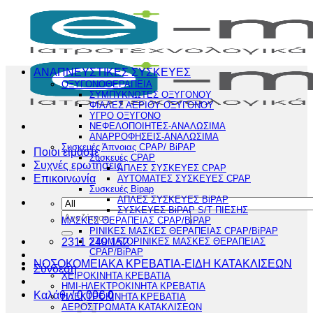
Μετάβαση
στο
περιεχόμενο
ΑΝΑΠΝΕΥΣΤΙΚΕΣ ΣΥΣΚΕΥΕΣ
ΟΞΥΓΟΝΟΘΕΡΑΠΕΙΑ
ΣΥΜΠΥΚΝΩΤΕΣ ΟΞΥΓΟΝΟΥ
ΦΙΑΛΕΣ ΑΕΡΙΟΥ ΟΞΥΓΟΝΟΥ
ΥΓΡΟ ΟΞΥΓΟΝΟ
ΝΕΦΕΛΟΠΟΙΗΤΕΣ-ΑΝΑΛΩΣΙΜΑ
ΑΝΑΡΡΟΦΗΣΕΙΣ-ΑΝΑΛΩΣΙΜΑ
Συσκευές Άπνοιας CPAP/ BiPAP
Ποιοι είμαστε
Συσκευές CPAP
Συχνές ερωτήσεις
ΑΠΛΕΣ ΣΥΣΚΕΥΕΣ CPAP
Επικοινωνία
ΑΥΤΟΜΑΤΕΣ ΣΥΣΚΕΥΕΣ CPAP
Συσκευές Bipap
ΑΠΛΕΣ ΣΥΣΚΕΥΕΣ BiPAP
ΣΥΣΚΕΥΕΣ BiPAP S/T ΠΙΕΣΗΣ
Αναζήτηση
ΜΑΣΚΕΣ ΘΕΡΑΠΕΙΑΣ CPAP/BiPAP
για:
ΡΙΝΙΚΕΣ ΜΑΣΚΕΣ ΘΕΡΑΠΕΙΑΣ CPAP/BiPAP
2311 249 152
ΣΤΟΜΑΤΟΡΙΝΙΚΕΣ ΜΑΣΚΕΣ ΘΕΡΑΠΕΙΑΣ
CPAP/BiPAP
ΝΟΣΟΚΟΜΕΙΑΚΑ ΚΡΕΒΑΤΙΑ-ΕΙΔΗ ΚΑΤΑΚΛΙΣΕΩΝ
Σύνδεση
ΧΕΙΡΟΚΙΝΗΤΑ ΚΡΕΒΑΤΙΑ
ΗΜΙ-ΗΛΕΚΤΡΟΚΙΝΗΤΑ ΚΡΕΒΑΤΙΑ
Καλάθι /
0,00
€
0
ΗΛΕΚΤΡΟΚΙΝΗΤΑ ΚΡΕΒΑΤΙΑ
ΑΕΡΟΣΤΡΩΜΑΤΑ ΚΑΤΑΚΛΙΣΕΩΝ